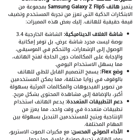
يتميز
هاتف Samsung Galaxy Z Flip5
بمجموعة من
الابتكارات الذكية التي تعزز من تجربة المستخدم وتضيف
قيمة حقيقية للهاتف. إليك بعض هذه المميزات:
شاشة الغلاف الديناميكية:
الشاشة الخارجية 3.4
بوصة ليست مجرد شاشة عرض، بل توفر إمكانية
الوصول إلى الإشعارات، والتحكم في الموسيقى،
والإجابة على المكالمات دون الحاجة لفتح الهاتف،
مما يسهل الاستخدام اليومي.
وضع Flex:
يسمح التصميم القابل للطي للهاتف
بالوقوف في زوايا مختلفة، مما يمكن المستخدمين
من تصوير الفيديوهات والمكالمات المرئية بسهولة
أكبر، بالإضافة إلى مشاهدة المحتوى بشكل مريح.
دعم التطبيقات المتعددة:
يدعم الهاتف استخدام
تطبيقات متعددة في وقت واحد، مما يعزز من
الإنتاجية ويتيح للمستخدمين التبديل بسهولة بين
المهام المختلفة.
الأداء الصوتي المحسن:
مع مكبرات الصوت الاستريو،
يوفر الهاتف تجربة صوتية غامرة، مما يجعل