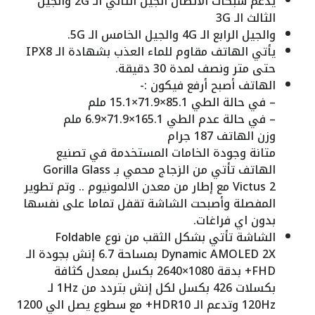
يدعم شبكات الاتصال الجيل الثاني الـ 2G والجيل
الثالث الـ 3G
والجيل الرابع الـ 4G والجيل الخامس الـ 5G.
يأتي الهاتف مقاوم للماء العذب بشهادة الـ IPX8
حتى متر ونصف لمدة 30 دقيقة.
الهاتف أصبح أرفع فيكون :-
– في حالة الطي 85.1×71.9×15.1 ملم
– في حالة عدم الطي 165.1×71.9×6.9 ملم
وزن الهاتف 187 جرام
متانة وجودة الخامات المستخدمة في تصنيع
الهاتف تأتي من الزجاج محمي بـ Gorilla Glass
Victus 2 مع إطار من معدن الالمونيوم .. وتم تطوير
المفصلة وأصبحت الشاشة تقفل تماما على نفسها
بدون اي فراغات.
الشاشة تأتي بشكل الثقب من نوع Foldable
Dynamic AMOLED 2X بمساحة 6.7 إنش بجودة الـ
FHD+ بدقة 1080×2640 بكسل بمعدل كثافة
بكسلات 426 بكسل لكل إنش بتردد من 1Hz لـ
120Hz وتدعم الـ HDR10+ مع سطوع يصل الي 1200