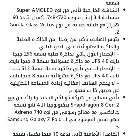
شمعة.
الشاشة الخارجية تأتي من نوع Super AMOLED
بمساحة 3.4 إنش بجودة 720×748 بكسل بتردد 60
هيرتز مع طبقة حماية من نوع Gorilla Glass Victus
2.
يتوفر الهاتف بأكثر من إصدار من الذاكرة الصلبة
والذاكرة العشوائية على النحو التالي :-
– الإصدار الأول يأتي بذاكرة صلبة بسعة 256 جيجا
بايت UFS 4.0 مع ذاكرة عشوائية بسعة 8 جيجا بايت.
– الإصدار الثاني يأتي بذاكرة صلبة بسعة 512 جيجا
بايت UFS 4.0 مع ذاكرة عشوائية بسعة 8 جيجا بايت.
– لا يدعم الهاتف إمكانية زيادة المساحة التخزينية
عن طريق كارت ميموري.
يأتي بمعالج من شركة كوالكم الجديد والرائد من نوع
Snapdragon 8 Gen 2 بتكنولوجيا الـ 4 نانو نسخة
جالاكسي مع معالج رسومي من نوع Adreno 740
فهو نفس الموجود في الـ Samsung Galaxy Z Fold
5.
الكاميرا الأمامية تأتي بدقة 10 ميجا بكسل بفتحة