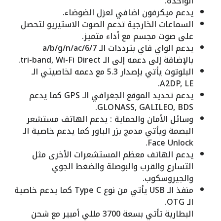
الواحدة.
يدعم ميكرفون اضافي لعزل الضوضاء.
السماعات الخارجية تدعم الصوت الاستيريو لتحصل
على صوت مجسم مع أداء متميز.
يدعم الواي فاي بترددات الـ a/b/g/n/ac/6/7
بالإضافة إلى دعمه إلى الـ tri-band, Wi-Fi Direct.
البلوتوث يأتي بإصدار 5.3 مع دعمه لخاصيتي الـ
A2DP, LE.
يدعم تحديد الموقع الجغرافي الـ GPS كما يدعم
GLONASS, GALILEO, BDS.
وسائل الأمان والحماية : يدعم الهاتف مستشعر
البصمة ويأتي مدمج بزر الباور كما يدعم خاصية الـ
Face Unlock.
يدعم الهاتف معظم المستشعرات الأخرى مثل
التسارع والقرب والبوصلة والضغط الجوي
والجيروسكوب.
منفذ الـ USB يأتي من نوع Type C كما يدعم خاصية
الـ OTG.
البطارية تأتي بسعة 3700 مللي أمبير مع شحن