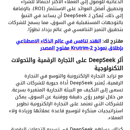
الدعائية للوصول إلى العملاء الأكثر احتمالًا للشراء
وتحقيق أفضل العوائد على الاستثمار (ROI). بالإضافة
إلى ذلك، يُمكن لـ DeepSeek أن يساعد في التنبؤ
بالتوجهات المستقبلية في السوق، مما يسمح للشركات
بتحقيق التميز التنافسي في عالم يزداد تطورًا.
مقترح لك:
الهند تنافس في عالم الذكاء الاصطناعي
بإطلاق نموذج Krutrim-2 مفتوح المصدر
أثر DeepSeek على التجارة الرقمية والتحولات
التكنولوجية
مع تزايد التجارة الإلكترونية والتوسع في التجارة
الرقمية، يُعتبر DeepSeek أداة حيوية للشركات التي
تسعى إلى التكيف مع البيئة التجارية المتغيرة بسرعة.
من خلال توفير رؤى دقيقة ووقتية عن السوق، يمكن
للشركات التي تعتمد على التجارة الإلكترونية تطوير
استراتيجيات مبتكرة لتوسيع قاعدة عملائها وزيادة ولاء
العملاء.
كذلك، يساهم DeepSeek في تسريع التحولات الرقمية