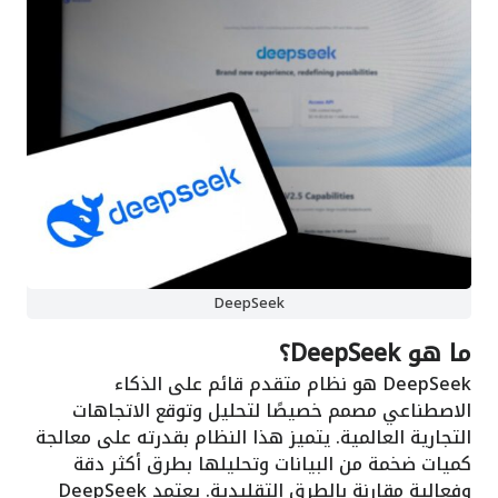
DeepSeek
ما هو DeepSeek؟
DeepSeek هو نظام متقدم قائم على الذكاء
الاصطناعي مصمم خصيصًا لتحليل وتوقع الاتجاهات
التجارية العالمية. يتميز هذا النظام بقدرته على معالجة
كميات ضخمة من البيانات وتحليلها بطرق أكثر دقة
وفعالية مقارنة بالطرق التقليدية. يعتمد DeepSeek