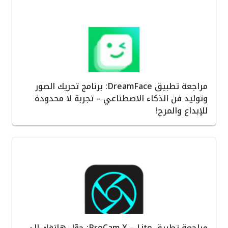
مراجعة تطبيق DreamFace: برنامج تحريك الصور
وتوليد فن الذكاء الاصطناعي – تجربة لا محدودة
للإبداع والمرح!
مراجعة تطبيق ProCam X – Lite: حوّل هاتفك إلى