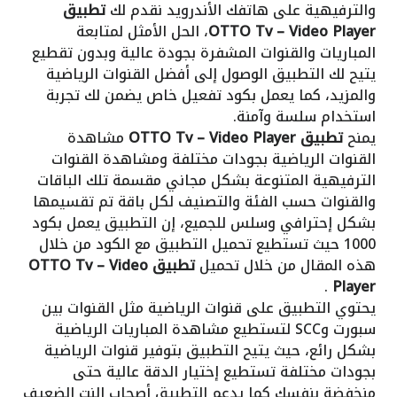
والترفيهية على هاتفك الأندرويد نقدم لك
تطبيق
Tv – Video Player
OTTO
، الحل الأمثل لمتابعة
المباريات والقنوات المشفرة بجودة عالية وبدون تقطيع
يتيح لك التطبيق الوصول إلى أفضل القنوات الرياضية
والمزيد، كما يعمل بكود تفعيل خاص يضمن لك تجربة
استخدام سلسة وآمنة.
يمنح
تطبيق OTTO Tv – Video Player
مشاهدة
القنوات الرياضية بجودات مختلفة ومشاهدة القنوات
الترفيهية المتنوعة بشكل مجاني مقسمة تلك الباقات
والقنوات حسب الفئة والتصنيف لكل باقة تم تقسيمها
بشكل إحترافي وسلس للجميع، إن التطبيق يعمل بكود
1000 حيث تستطيع تحميل التطبيق مع الكود من خلال
هذه المقال من خلال تحميل
تطبيق OTTO Tv – Video
.
Player
يحتوي التطبيق على قنوات الرياضية مثل القنوات بين
سبورت وSCC لتستطيع مشاهدة المباريات الرياضية
بشكل رائع، حيث يتيح التطبيق بتوفير قنوات الرياضية
بجودات مختلفة تستطيع إختيار الدقة عالية حتى
منخفضة بنفسك كما يدعم التطبيق أصحاب النت الضعيف