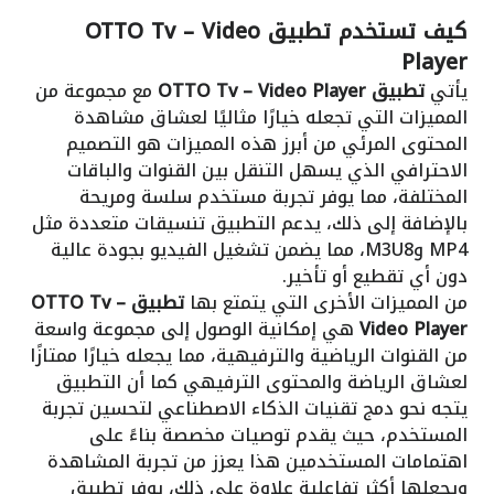
كيف تستخدم تطبيق OTTO Tv – Video
Player
يأتي
تطبيق OTTO Tv – Video Player
مع مجموعة من
المميزات التي تجعله خيارًا مثاليًا لعشاق مشاهدة
المحتوى المرئي من أبرز هذه المميزات هو التصميم
الاحترافي الذي يسهل التنقل بين القنوات والباقات
المختلفة، مما يوفر تجربة مستخدم سلسة ومريحة
بالإضافة إلى ذلك، يدعم التطبيق تنسيقات متعددة مثل
MP4 وM3U8، مما يضمن تشغيل الفيديو بجودة عالية
دون أي تقطيع أو تأخير.
من المميزات الأخرى التي يتمتع بها
تطبيق OTTO Tv –
Video Player
هي إمكانية الوصول إلى مجموعة واسعة
من القنوات الرياضية والترفيهية، مما يجعله خيارًا ممتازًا
لعشاق الرياضة والمحتوى الترفيهي كما أن التطبيق
يتجه نحو دمج تقنيات الذكاء الاصطناعي لتحسين تجربة
المستخدم، حيث يقدم توصيات مخصصة بناءً على
اهتمامات المستخدمين هذا يعزز من تجربة المشاهدة
ويجعلها أكثر تفاعلية علاوة على ذلك، يوفر تطبيق