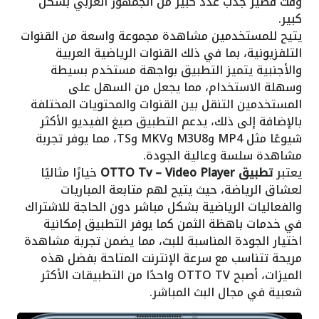
وقت قصير جذب عدد كبير من الجمهور العربي بشكل
كبير.
يتيح للمستخدمين مشاهدة مجموعة واسعة من القنوات
التلفزيونية، بما في ذلك القنوات الرياضية العربية
والأجنبية يتميز التطبيق بواجهة مستخدم بسيطة
وسهلة الاستخدام، مما يجعل من السهل على
المستخدمين التنقل بين القنوات والمحتويات المختلفة
بالإضافة إلى ذلك، يدعم التطبيق صيغ الفيديو الأكثر
شيوعًا مثل MP4 وM3U8 وMKV وTS، مما يوفر تجربة
مشاهدة سلسة وعالية الجودة.
يعتبر
تطبيق OTTO Tv – Video Player
خيارًا مثاليًا
لعشاق الرياضة، حيث يتيح لهم متابعة المباريات
والفعاليات الرياضية بشكل مباشر دون الحاجة للاشتراك
في خدمات باهظة الثمن كما يوفر التطبيق إمكانية
اختيار الجودة المناسبة للبث، مما يضمن تجربة مشاهدة
مريحة تتناسب مع سرعة الإنترنت المتاحة بفضل هذه
الميزات، أصبح OTTO TV واحدًا من التطبيقات الأكثر
شعبية في مجال البث المباشر.