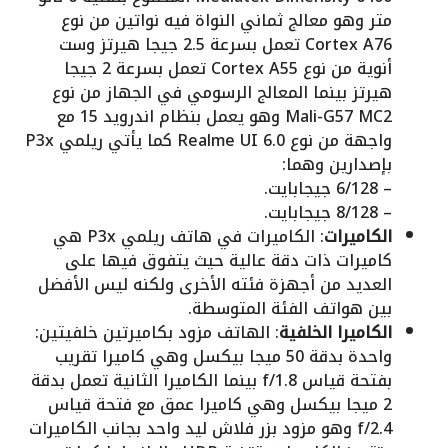
متر وهو معالج ثماني النواة فيه نواتين من نوع
Cortex A76 تعمل بسرعة 2.5 جيجا هيرتز وست
أنوية من نوع Cortex A55 تعمل بسرعة 2 جيجا
هيرتز بينما المعالج الرسومي في الجهاز من نوع
Mali-G57 MC2 وهو يعمل بنظام اندرويد 15 مع
واجهة من نوع Realme UI 6.0 كما يأتي ريلمي P3x
بإصدارين وهما:
– 6/128 جيجابايت.
– 8/128 جيجابايت.
الكاميرات
: الكاميرات في هاتف ريلمي P3x هي
كاميرات ذات دقة عالية حيث يتفوق فيها على
العديد من أجهزة فئته الأخرى ولكنه ليس الأفضل
بين هواتف الفئة المتوسطة.
الكاميرا الخلفية
: الهاتف مزود بكاميرتين خلفيتين:
واحدة بدقة 50 ميجا بيكسل وهي كاميرا تقريب
بفتحة قياس f/1.8 بينما الكاميرا الثانية تعمل بدقة
2 ميجا بيكسل وهي كاميرا عمق مع فتحة قياس
f/2.4 وهو مزود بزر فلاش ليد واحد بجانب الكاميرات