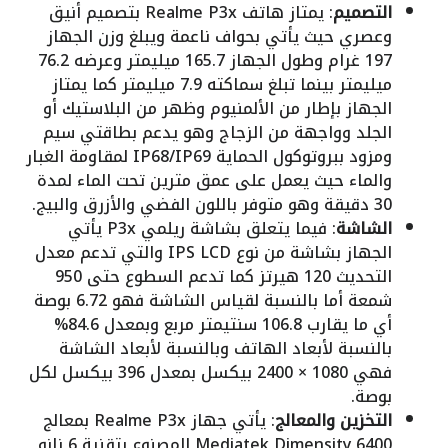
التصميم
: يمتاز هاتف Realme P3x بتصميم أنيق
وعصري حيث يأتي بحواف ناعمة ويبلغ وزن الجهاز
197 غرام وطول الجهاز 165.7 ميليمتر وعرضه 76.2
ميليمتر بينما تبلغ سماكته 7.9 ميليمتر كما يمتاز
الجهاز بإطار من الألمنيوم وظهر من البلاستيك أو
الجلد وواجهة من الزجاج وهو يدعم بطاقتي سيم
ومزود ببروتوكول الحماية IP68/IP69 لمقاومة الغبار
والماء حيث يعمل على عمق مترين تحت الماء لمدة
30 دقيقة وهو متوفر باللون الفضي والأزرق والبيج.
الشاشة
: فيما يتعلق بشاشة ريلمي P3x يأتي
الجهاز بشاشة من نوع IPS LCD والتي تدعم معدل
التحديث 120 هيرتز كما تدعم السطوع حتى 950
شمعة أما بالنسبة لقياس الشاشة فهو 6.72 بوصة
أي ما يقارب 106.8 سنتيمتر مربع وبمعدل 84.6%
بالنسبة لأبعاد الهاتف وبالنسبة لأبعاد الشاشة
فهي 1080 × 2400 بيكسل بمعدل 396 بيكسل لكل
بوصة.
التخزين والمعالج
: يأتي جهاز Realme P3x بمعالج
Mediatek Dimensity 6400 المصنوع بتقنية 6 نانو