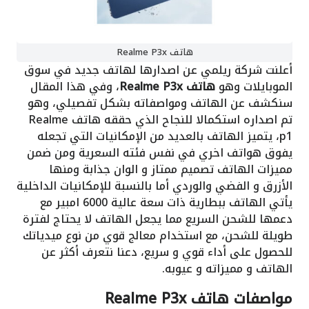
هاتف Realme P3x
أعلنت شركة ريلمي عن اصدارها لهاتف جديد في سوق
الموبايلات وهو
هاتف Realme P3x
، وفي هذا المقال
سنكشف عن الهاتف ومواصفاته بشكل تفصيلي، وهو
تم اصداره استكمالا للنجاح الذي حققه هاتف Realme
p1، يتميز الهاتف بالعديد من الإمكانيات التي تجعله
يفوق هواتف اخري في نفس فئته السعرية ومن ضمن
مميزات الهاتف تصميم ممتاز و الوان جذابة ومنها
الأزرق و الفضي والوردي أما بالنسبة للإمكانيات الداخلية
يأتي الهاتف ببطارية ذات سعة عالية 6000 امبير مع
دعمها للشحن السريع مما يجعل الهاتف لا يحتاج لفترة
طويلة للشحن، مع استخدام معالج قوي من نوع ميدياتك
للحصول على أداء قوي و سريع، دعنا نتعرف أكثر عن
الهاتف و مميزاته و عيوبه.
مواصفات هاتف Realme P3x