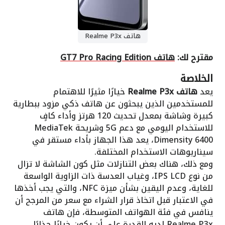
هاتف Realme P3x
مقترح لك:
هاتف GT7 Pro Racing Edition
الخلاصة
يعد
هاتف Realme P3x
خيارًا مثيرًا للاهتمام
للمستخدمين الذين يبحثون عن هاتف ذكي مزود ببطارية
كبيرة وشاشة بمعدل تحديث 120 هرتز وأداء كافٍ
للاستخدام اليومي مع دعم 5G وشريحة MediaTek
Dimensity 6400، يعد هذا الجهاز بأداء مستقر في
سيناريوهات الاستخدام المختلفة.
ومع ذلك، هناك بعض التنازلات مثل كون الشاشة لا تزال
من نوع IPS LCD، وغياب العدسة ذات الزاوية الواسعة
للغاية، وعدم اليقين بشأن ميزة NFC، والتي يجب أخذها
في الاعتبار قبل اتخاذ قرار الشراء مع سعر من المرجح أن
ينافس في فئة الهواتف المتوسطة، فإن هاتف
Realme P3x لديه القدرة على أن يكون خيارًا جذابًا