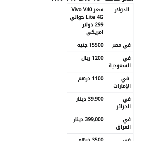
الدولار
سعر Vivo V40
Lite 4G
حوالي
299 دولار
امريكي
في مصر
15500 جنيه
في
1200 ريال
السعودية
في
1100 درهم
الإمارات
في
39,900 دينار
الجزائر
في
399,000 دينار
العراق
في
3500 درهم