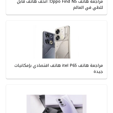
مراجعة هاتف Oppo Find N5: أنحف هاتف قابل
للطي في العالم
مراجعة هاتف itel P65 هاتف اقتصادي بإمكانيات
جيدة