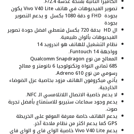
الكاميرا الثانية بفتحة عدسة F/2.4.
تصوير الفيديوهات في هاتف Vivo V40 Lite يكون
بجودة FHD و دقة 1080 بكسل و يدعم التصوير
بجودة
ال HD بدقة 720 بكسل فتعطي افضل جودة تصوير
الفيديوهات بألوان طبيعية.
نظام التشغيل للهاتف هو اندرويد 14
وواجهة Funtouch 14.
المعالج من نوع Qualcomm Snapdragon
685 ثماني النواة وتكنولوجيا 6 نانومتر و معالج
رسومي من نوع Adreno 610.
يأتي ميكروفون الهاتف مزود بخاصية عزل الضوضاء
الخارجية.
لا يدعم خاصية الاتصال اللاتلامسي الـ NFC.
يدعم وجود سماعات ستيريو للاستمتاع بأفضل تجربة
صوت.
يدعم الهاتف خاصة معرفة الموقع على الخريطة
GPS كما يدعم اكثر من نظام ملاحة آخر.
يدعم Vivo V40 Lite خاصية الواي فاي و الواي فاي