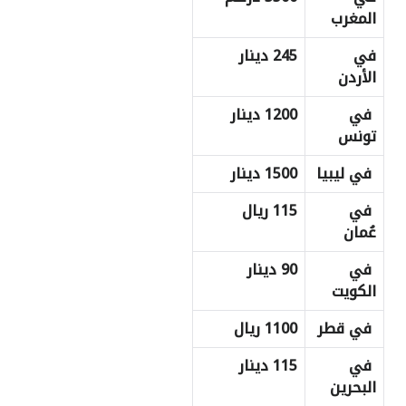
المغرب
في
245 دينار
الأردن
في
1200 دينار
تونس
في ليبيا
1500 دينار
في
115 ريال
عُمان
في
90 دينار
الكويت
في قطر
1100 ريال
في
115 دينار
البحرين