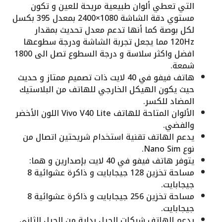
التي تعطي ألوان طبيعية مريحة للعين و تكون
مستوي دقة الشاشة 1080×2400 بمعدل 395 بكسل
لكل بوصة كما أنها تدعم معدل تحديث بمقدار
120Hz مما يجعل تجربة الشاشة ودرجة سطوعها
افضل واكثر سلاسة و درجة السطوع تصل الى 1800
شمعة.
هاتف فيفو في 40 لايت ذات تصميم ممتاز و حديث
حيث يكون الهيكل الخارجي للهاتف من البلاستيك
المضاد للكسر.
الألوان المتاحة للهاتف Vivo V40 Lite اللون الأخضر
والفضي.
يدعم الهاتف تقنية استخدام شريحتين اتصال من
نوع Nano Sim.
يتوفر هاتف فيفو في 40 لايت بإصدارين و هما:
مساحة تخزين 128 جيجابايت و ذاكرة عشوائية 8
جيجابايت.
مساحة تخزين 256 جيجابايت و ذاكرة عشوائية 8
جيجابايت.
يدعم الهاتف شبكات الجيل بداية من الجيل الثاني