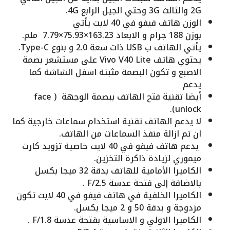
2G والثالث 3G وحتي الجيل الرابع 4G.
الوزن هاتف فيفو في 40 لايت يأتي
بوزن 188 جرام و الابعاد 163.23×75.93×7.79 ملم.
يأتي الهاتف ب USB ذات سعة 2.0 و بنوع Type-C.
يحتوي هاتف Vivo V40 Lite على مستشعر بصمة
الاصبع و تكون البصمة مثبتة اسفل الشاشة كما
يدعم
أيضا تقنية فتح الهاتف ببصمة الوجهة ( face
unlock).
لا يدعم الهاتف تقنية استخدام سماعات خارجية كما
ان تم ازالة منفذ السماعات من الهاتف.
يدعم هاتف فيفو في 40 لايت خاصية تزويد كارت
ميموري لزيادة ذاكرة التخزين.
الكاميرا الأمامية للهاتف بدقة 32 ميجا بكسل
بالاضافة إلى فتحة عدسة F/2.5 .
الكاميرا الخلفية في هاتف فيفو في 40 لايت تكون
مزدوجة و بدقة 50 و 2 ميجا بكسل.
الكاميرا الاولي و الاساسية بفتحة عدسة F/1.8 .