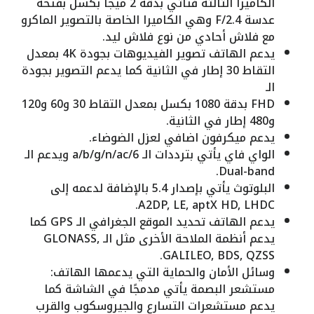
الكاميرا الثالثة فتأتي بدقة 2 ميجا بكسل بفتحة
عدسة F/2.4 وهي الكاميرا الخاصة بالتصوير الماكرو
مع فلاش أحادي من نوع فلاش ليد.
يدعم الهاتف تصوير الفيديوهات بجودة 4K بمعدل
التقاط 30 إطار في الثانية كما يدعم التصوير بجودة
الـ
FHD بدقة 1080 بكسل بمعدل التقاط 30 و60 و120
و480 إطار في الثانية.
يدعم ميكرفون اضافي لعزل الضوضاء.
الواي فاي يأتي بترددات الـ a/b/g/n/ac/6 ويدعم الـ
Dual-band.
البلوتوث يأتي بإصدار 5.4 بالإضافة لدعمه إلى
A2DP, LE, aptX HD, LHDC.
يدعم الهاتف تحديد الموقع الجغرافي الـ GPS كما
يدعم أنظمة الملاحة الأخرى مثل الـ GLONASS,
GALILEO, BDS, QZSS.
وسائل الأمان والحماية التي يدعمها الهاتف:
مستشعر البصمة يأتي مدمجًا في الشاشة كما
يدعم مستشعرات التسارع والجيروسكوب والقرب