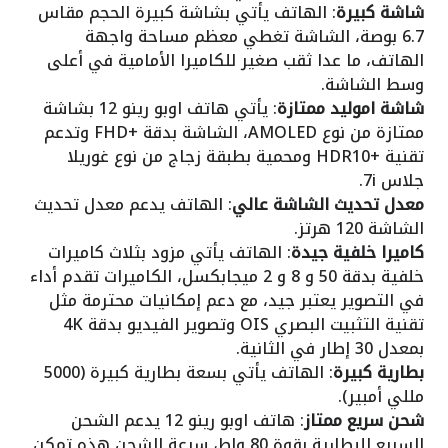
شاشة كبيرة
: الهاتف يأتي بشاشة كبيرة الحجم مقاس
6.7 بوصة، الشاشة تغطي معظم مساحة واجهة
الهاتف، ما عدا ثقب صغير للكاميرا الأمامية في أعلى
وسط الشاشة.
شاشة اموليد ممتازة
: يأتي هاتف اوبو رينو 12 بشاشة
ممتازة من نوع AMOLED، الشاشة بدقة +FHD وتدعم
تقنية +HDR10 ومحمية بطبقة زجاج من نوع غوريلا
جلاس 7i.
معدل تحديث الشاشة عالي
: الهاتف يدعم معدل تحديث
الشاشة 120 هرتز.
كاميرا خلفية جيدة
: الهاتف يأتي مزود بثلاث كاميرات
خلفية بدقة 50 و 8 و 2 ميجابكسل، الكاميرات تقدم أداء
في التصوير يعتبر جيد، مع دعم إمكانيات محترمة مثل
تقنية التثبيت البصري OIS وتصوير الفيديو بدقة 4K
بمعدل 30 إطار في الثانية.
بطارية كبيرة
: الهاتف يأتي بسعة بطارية كبيرة (5000
مللي أمبير).
شحن سريع ممتاز
: هاتف اوبو رينو 12 يدعم الشحن
السريع للبطارية بقوة 80 واط، سرعة الشحن هذه تمكن