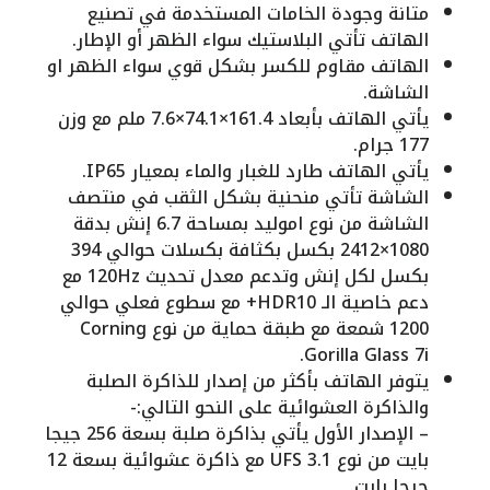
متانة وجودة الخامات المستخدمة في تصنيع
الهاتف تأتي البلاستيك سواء الظهر أو الإطار.
الهاتف مقاوم للكسر بشكل قوي سواء الظهر او
الشاشة.
يأتي الهاتف بأبعاد 161.4×74.1×7.6 ملم مع وزن
177 جرام.
يأتي الهاتف طارد للغبار والماء بمعيار IP65.
الشاشة تأتي منحنية بشكل الثقب في منتصف
الشاشة من نوع اموليد بمساحة 6.7 إنش بدقة
1080×2412 بكسل بكثافة بكسلات حوالي 394
بكسل لكل إنش وتدعم معدل تحديث 120Hz مع
دعم خاصية الـ HDR10+ مع سطوع فعلي حوالي
1200 شمعة مع طبقة حماية من نوع Corning
Gorilla Glass 7i.
يتوفر الهاتف بأكثر من إصدار للذاكرة الصلبة
والذاكرة العشوائية على النحو التالي:-
– الإصدار الأول يأتي بذاكرة صلبة بسعة 256 جيجا
بايت من نوع UFS 3.1 مع ذاكرة عشوائية بسعة 12
جيجا بايت.