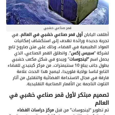
قمر صناعي خشبي
أطلقت اليابان
أول قمر صناعي خشبي في العالم
، في
تجربة جديدة ورائدة تهدف إلى استكشاف إمكانيات
المواد الطبيعية في الفضاء، وذلك على متن صاروخ تابع
لشركة “
سبيس إكس
“. وانطلق القمر الصناعي، الذي
يحمل اسم
“لينجوسات
” ويبدو في شكل مكعب خشبي
بطول جانب يبلغ 10 سنتيمترات، من مركز كينيدي للفضاء
التابع لناسا بولاية فلوريدا، ليصبح هذا الحدث علامة
فارقة في مجال الاستدامة الفضائية والتقليل من آثار
التلوث الناجمة عن الأقمار الصناعية التقليدية.
تصميم مبتكر لأول قمر صناعي خشبي في
العالم
تم تطوير “لينجوسات” من قبل
مركز دراسات الفضاء