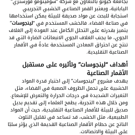
بجامعة كيوتو بالتعاون مع شركة “سوميتومو فورستري”
اليابانية، ويعتبر القمر الصناعي الخشبي التجريبي
استجابة للبحث عن مواد صديقة للبيئة يمكن استخدامها
في صناعة الفضاء. فالخشب المستخدم في “
لينجوسات
”
يتميز بقدرته على التحلل الكامل عند العودة إلى الغلاف
الجوي، ما يجنب الغلاف الجوي الانبعاثات الضارة التي قد
تنتج عن احتراق المعادن المستخدمة عادةً في الأقمار
الصناعية التقليدية.
أهداف “لينجوسات” وتأثيره على مستقبل
الأقمار الصناعية
يهدف مشروع “لينجوسات” إلى اختبار قدرة المواد
الخشبية على تحمل الظروف الصعبة في الفضاء، مثل
التغيرات الشديدة في درجات الحرارة والتعرض للإشعاع.
ومن خلال هذه التجربة، يطمح العلماء إلى تقديم بديل
صديق للبيئة للأقمار الصناعية التقليدية، حيث أن المواد
الطبيعية، مثل الخشب، قد تساعد في تقليل التلوث
الناتج عن حطام الأقمار الصناعية القديمة الذي يؤثر سلبًا
على البيئة والاتصالات.