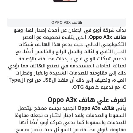
هاتف OPPO A3X
بدأت شركة أوبو في الإعلان عن أحدث إصدار لها، وهو
هاتف Oppo A3x
، الذي يتلاءم تصميمه مع العصر
التكنولوجي الحالي، حيث يدعم هذا الهاتف شبكات
الجيل الثاني والثالث والجيل الرابع والخامس أيضًا، مع
تدعيم شبكات الواي فاي بترددات مختلفة، بالإضافة
لمتانة الخامات المستخدمة في تصنيع الهاتف مما يؤدي
ذلك إلى مقاومته للصدمات الشديدة والغبار وقطرات
المياه، ونضيف إلى ذلك أن منفذ الUSB من نوع الType
C، مع تدعيم خاصية OTG.
تعرف علي هاتف Oppo A3x
يأتي
هاتف Oppo A3x
الجديد بجسم مصفح ليتحمل
السقوط والصدمات ولقد اجتاز اختبارات تجعله مقاومًا
للصدمات والسقوط كما تدعي شركة أوبو أيضًا أنها
مقاومة لأنواع مختلفة من السوائل حيث يتميز بماسح