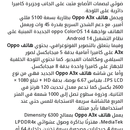
ضوئي لبصمات الأصابع مثبت على الجانب وجزيرة كاميرا
دائرية على اللوحة.
ويحمل
هاتف Oppo A3x
بطارية بسعة 5100 مللي
أمبير، مع دعم الشحن السريع بقدرة 45 وات ويعمل
الهاتف بواجهة oppo ColorOS 14 الجديدة المبنية على
نظام التشغيل Android 14.
وفيما يتعلق بالتصوير الفوتوغرافي، يحتوي
هاتف Oppo
A3x
على كاميرا أمامية بدقة 5 ميجابكسل لصور
السيلفي ومكالمات الفيديو، كما تحتوي اللوحة الخلفية
للجهاز على كاميرا واحدة بدقة 8 ميجابكسل.
وأما عن شاشه
هاتف Oppo A3x
الجديد فهي من نوع
IPS LCD، بقياس 6.67 بوصة، بدقة HD + تبلغ 1080 ×
2600 بكسل كما تدعم معدل تحديث 120 هرتز في
الثانية، وذروة سطوع تصل إلى 1000 شمعة في المتر
المربع فالشاشة سريعة الاستجابة للمس حتي عند
استخدامها بأيدٍ مبتلة.
يعمل
هاتف Oppo A3x
بمعالج Dimensity 6300
MediaTek، مقترنًا بذاكرة وصول عشوائي LPDDR4x
بسعة 4 جيجابايت مصحوبة بسعة تخزين داخلية 64 أو