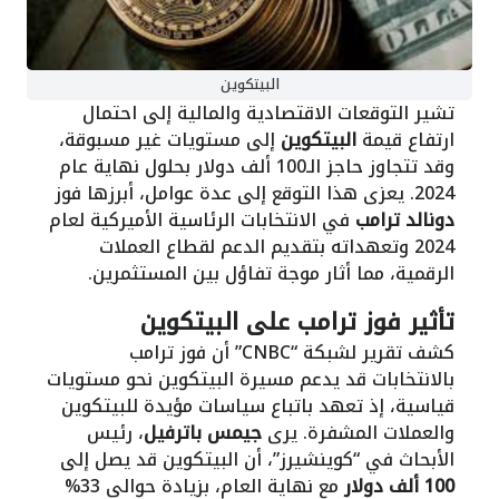
البيتكوين
تشير التوقعات الاقتصادية والمالية إلى احتمال
ارتفاع قيمة
البيتكوين
إلى مستويات غير مسبوقة،
وقد تتجاوز حاجز الـ100 ألف دولار بحلول نهاية عام
2024. يعزى هذا التوقع إلى عدة عوامل، أبرزها فوز
دونالد ترامب
في الانتخابات الرئاسية الأميركية لعام
2024 وتعهداته بتقديم الدعم لقطاع العملات
الرقمية، مما أثار موجة تفاؤل بين المستثمرين.
تأثير فوز ترامب على البيتكوين
كشف تقرير لشبكة “CNBC” أن فوز ترامب
بالانتخابات قد يدعم مسيرة البيتكوين نحو مستويات
قياسية، إذ تعهد باتباع سياسات مؤيدة للبيتكوين
والعملات المشفرة. يرى
جيمس باترفيل
، رئيس
الأبحاث في “كوينشيرز”، أن البيتكوين قد يصل إلى
100 ألف دولار
مع نهاية العام، بزيادة حوالي 33%