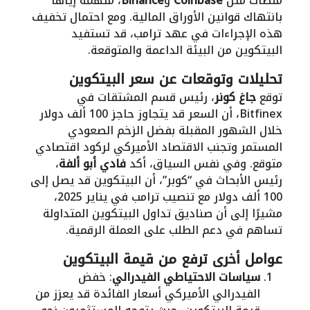
منصات مثل
Coinbase
و
Binance
، متهمة إياها
بانتهاك قوانين الأوراق المالية. ومع احتمال تخفيف
هذه الإجراءات في عهد ترامب، قد تستفيد
البيتكوين من البيئة الداعمة والمتوقعة.
تحليلات وتوقعات عن سعر البيتكوين
توقع
جاغ كونر
، رئيس قسم المشتقات في
Bitfinex، أن السعر قد يتجاوز حاجز 100 ألف دولار
خلال الشهور المقبلة بفضل الزخم الصعودي
المستمر وتجنب الاقتصاد الأميركي لركود اقتصادي
متوقع. وفي نفس السياق، أكد
فادي أبو ألفة
،
رئيس الأبحاث في “كوبر”، أن البيتكوين قد يصل إلى
100 ألف دولار مع تنصيب ترامب في يناير 2025،
مشيرًا إلى أن صناديق تداول البيتكوين المتداولة
تساهم في دعم الطلب على العملة الرقمية.
عوامل أخرى ترفع من قيمة البيتكوين
سياسات الاحتياطي الفيدرالي
: خفض
الفيدرالي الأميركي أسعار الفائدة قد يعزز من