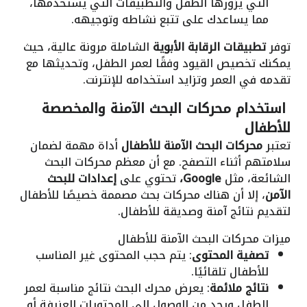
التي يزورها الطفل والتطبيقات التي يستخدمها،
مما يساعدك على تتبع نشاطه وتوجيهه.
توفر
تطبيقات الرقابة الأبوية
الشاملة مرونة عالية، حيث
يمكنك تخصيص القيود وفقًا لعمر الطفل، وتحديثها مع
تقدمه في العمر وتزايد استخدامه للإنترنت.
استخدام محركات البحث الآمنة والمخصصة
للأطفال
تعتبر
محركات البحث الآمنة للأطفال
أداة مهمة لضمان
سلامتهم أثناء التصفح. مع أن معظم محركات البحث
الشائعة، مثل
Google،
تحتوي على
إعدادات للبحث
الآمن
، إلا أن هناك محركات بحث مصممة خصيصًا للأطفال
لتقديم نتائج آمنة وصديقة للأطفال.
ميزات محركات البحث الآمنة للأطفال
تصفية المحتوى
: يتم حجب المحتوى غير المناسب
للأطفال تلقائيًا.
نتائج ملائمة
: يعرض محرك البحث نتائج مناسبة لعمر
الطفل ويحد من الوصول إلى المحتويات العنيفة أو