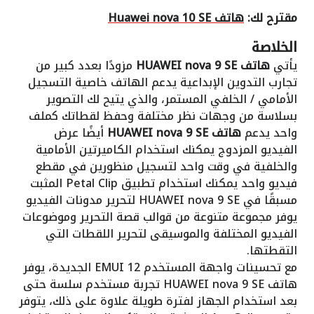
مقترح لك:
هاتف Huawei nova 10 SE
الخلاصة
يأتي
هاتف HUAWEI nova 9 SE
مزودًا بعدد كبير من
تجارب التدوين الإبداعية يدعم الهاتف خاصية التسجيل
الأمامي / الخلفي المستمر، والذي يتيح لك التصوير
بسلاسة من وجهات نظر مختلفة وحفظ لقطاتك كملف
واحد يدعم
هاتف HUAWEI nova 9 SE
أيضًا عرض
الفيديو المزدوج يمكنك استخدام الكاميرتين الأمامية
والخلفية في وقت واحد لتسجيل منظورين في مقطع
فيديو واحد يمكنك استخدام تطبيق Petal Clip المثبت
مسبقًا في HUAWEI nova 9 SE لتحرير مدونات الفيديو
يوفر مجموعة متنوعة من قوالب قصة التحرير وموضوعات
الفيديو المختلفة والموسيقى لتحرير اللقطات التي
التقطتها.
مع تحسينات واجهة المستخدم EMUI 12 الجديدة، يوفر
هاتف HUAWEI nova 9 SE تجربة مستخدم سلسة حتى
بعد استخدام الجهاز لفترة طويلة علاوة على ذلك، يتوفر