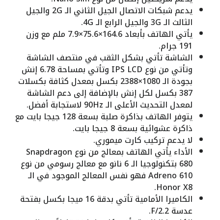
يدعم شبكات الاتصال الجيل الثاني الـ 2G والجيل
الثالث الـ 3G والجيل الرابع الـ 4G.
يأتي الهاتف بأبعاد 164.6×75.6×7.9 ملم مع وزن
191 جرام.
الشاشة تأتي بشكل الثقب في منتصف الشاشة
وتأتي من نوع IPS LCD وتأتي بمساحة 6.78 إنش
بجودة الـ 1080×2388 بكسل بمعدل كثافة بكسلات
387 بكسل لكل إنش بالإضافة إلى دعم الشاشة
لمعدل التحديث الأعلى الـ 90Hz لاستجابة أفضل.
يتوفر الهاتف بذاكرة صلبة بسعة 128 جيجا بايت مع
ذاكرة عشوائية بسعة 8 جيجا بايت.
لا يدعم تركيب كارت ميموري.
الأداء يأتي الهاتف بمعالج من نوع Snapdragon
680 بتكنولوجيا الـ 6 نانو مع معالج رسومي من نوع
Adreno 610 فهو نفس المعالج الموجود في الـ
Honor X8.
الكاميرا الأمامية تأتي بدقة 16 ميجا بكسل بفتحة
عدسة F/2.2.