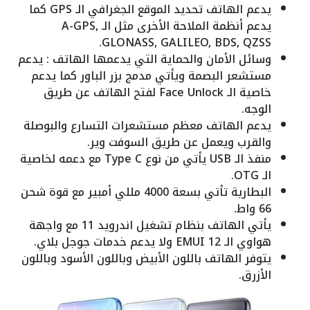
يدعم الهاتف تحديد الموقع الجغرافي الـ GPS كما
يدعم أنظمة الملاحة الأخرى مثل الـ A-GPS,
GLONASS, GALILEO, BDS, QZSS.
وسائل الأمان والحماية التي يدعمها الهاتف : يدعم
مستشعر البصمة ويأتي مدمج بزر الباور كما يدعم
خاصية الـ Face Unlock لفتح الهاتف عن طريق
الوجه.
يدعم الهاتف معظم مستشعرات التسارع والبوصلة
والقرب ويعمل عن طريق السوفت وير.
منفذ الـ USB يأتي من نوع Type C مع دعمه لخاصية
الـ OTG.
البطارية تأتي بسعة 4000 مللي أمبير مع قوة شحن
66 واط.
يأتي الهاتف بنظام تشغيل اندرويد 11 مع واجهة
هواوي الـ EMUI 12 ولا يدعم خدمات جوجل بلاي.
يتوفر الهاتف باللون الأبيض وباللون الأسود وباللون
الأزرق.