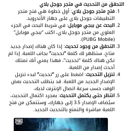
التحقق من التحديث في متجر جوجل بلاي
فتح متجر جوجل بلاي
: أول خطوة هي فتح متجر
التطبيقات جوجل بلاي على جهاز الأندرويد.
البحث عن ببجي موبايل
: في شريط البحث في الجزء
العلوي من متجر جوجل بلاي، اكتب “ببجي موبايل”
(PUBG Mobile).
التحقق من وجود تحديث
: إذا كان هناك إصدار جديد
متاح، ستظهر لك كلمة
“
تحديث
“
بجانب اللعبة. إذا لم
تكن هناك كلمة “تحديث”، فهذا يعني أنك تمتلك
أحدث إصدار من اللعبة.
تنزيل التحديث
: اضغط على زر
“
تحديث
“
لبدء تنزيل
الإصدار الجديد من اللعبة. قد يتطلب التحديث بعض
الوقت حسب سرعة اتصال الإنترنت لديك.
انتظر حتى يكتمل التحديث
: بمجرد اكتمال التحديث،
سيُضاف الإصدار 3.5 إلى جهازك، وستتمكن من فتح
اللعبة مباشرة والتمتع بالتحديث الجديد.