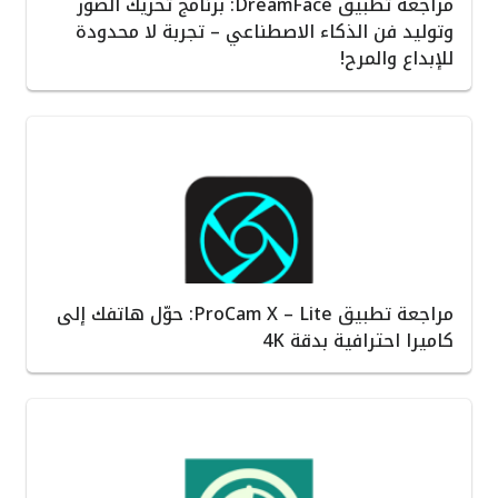
مراجعة تطبيق DreamFace: برنامج تحريك الصور
وتوليد فن الذكاء الاصطناعي – تجربة لا محدودة
للإبداع والمرح!
مراجعة تطبيق ProCam X – Lite: حوّل هاتفك إلى
كاميرا احترافية بدقة 4K