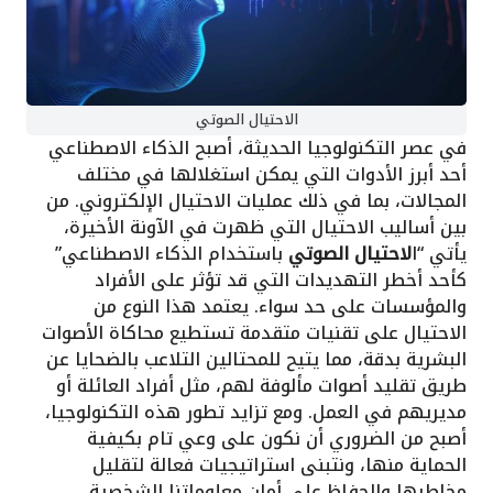
الاحتيال الصوتي
في عصر التكنولوجيا الحديثة، أصبح الذكاء الاصطناعي
أحد أبرز الأدوات التي يمكن استغلالها في مختلف
المجالات، بما في ذلك عمليات الاحتيال الإلكتروني. من
بين أساليب الاحتيال التي ظهرت في الآونة الأخيرة،
يأتي “ا
لاحتيال الصوتي
باستخدام الذكاء الاصطناعي”
كأحد أخطر التهديدات التي قد تؤثر على الأفراد
والمؤسسات على حد سواء. يعتمد هذا النوع من
الاحتيال على تقنيات متقدمة تستطيع محاكاة الأصوات
البشرية بدقة، مما يتيح للمحتالين التلاعب بالضحايا عن
طريق تقليد أصوات مألوفة لهم، مثل أفراد العائلة أو
مديريهم في العمل. ومع تزايد تطور هذه التكنولوجيا،
أصبح من الضروري أن نكون على وعي تام بكيفية
الحماية منها، ونتبنى استراتيجيات فعالة لتقليل
مخاطرها والحفاظ على أمان معلوماتنا الشخصية.