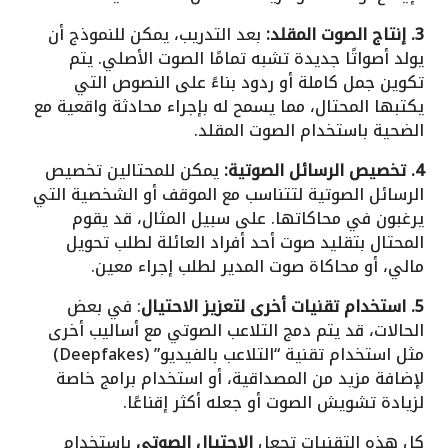
3. إنتاج الصوت المقلد:
بعد التدريب، يمكن للنموذج أن
يولد أصواتًا جديدة تشبه تمامًا الصوت الأصلي. يتم
تكوين جمل كاملة أو ردود بناءً على النصوص التي
يكتبها المحتال، مما يسمح له بإجراء محادثة واقعية مع
الضحية باستخدام الصوت المقلد.
4. تخصيص الرسائل الصوتية:
يمكن للمحتالين تخصيص
الرسائل الصوتية لتتناسب مع الموقف أو الشخصية التي
يرغبون في محاكاتها. على سبيل المثال، قد يقوم
المحتال بتقليد صوت أحد أفراد العائلة لطلب تحويل
مالي، أو محاكاة صوت المدير لطلب إجراء معين.
5. استخدام تقنيات أخرى لتعزيز الاحتيال
: في بعض
الحالات، قد يتم دمج التلاعب الصوتي مع أساليب أخرى
مثل استخدام تقنية “التلاعب بالفيديو” (Deepfakes)
لإضافة مزيد من المصداقية، أو استخدام برامج خاصة
لزيادة تشويش الصوت أو جعله أكثر إقناعًا.
كل هذه التقنيات تجعل
الاحتيال الصوتي
باستخدام