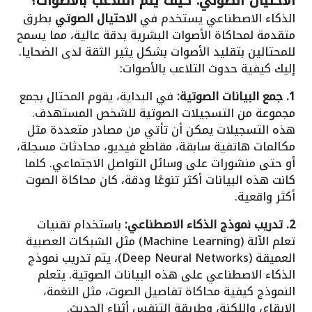
الاحتيال الصوتي: كيف يتم التلاعب بالأصوات؟
الذكاء الاصطناعي يستخدم في
الاحتيال الصوتي
بطرق
متقدمة لمحاكاة الأصوات البشرية بدقة عالية، مما يسمح
للمحتالين بتقليد الأصوات بشكل يثير الثقة لدى الضحايا.
إليك كيفية حدوث التلاعب بالأصوات:
1. جمع البيانات الصوتية:
في البداية، يقوم المحتال بجمع
مجموعة من التسجيلات الصوتية للشخص المستهدف.
هذه التسجيلات يمكن أن تأتي من مصادر متعددة مثل
مكالمات هاتفية سابقة، مقاطع فيديو، محادثات مسجلة،
أو حتى منشورات على وسائل التواصل الاجتماعي. كلما
كانت هذه البيانات أكثر تنوعًا ودقة، كان محاكاة الصوت
أكثر واقعية.
2. تدريب نموذج الذكاء الاصطناعي:
باستخدام تقنيات
تعلم الآلة (Machine Learning) مثل الشبكات العصبية
العميقة (Deep Neural Networks)، يتم تدريب نموذج
الذكاء الاصطناعي على هذه البيانات الصوتية. يتعلم
النموذج كيفية محاكاة تفاصيل الصوت، مثل النغمة،
الإيقاع، واللكنة، وطريقة التنفس أثناء الحديث.