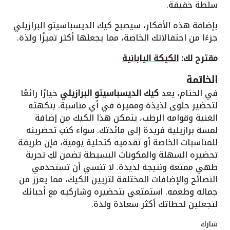
سلطة خفيفة.
بإضافة هذه الأفكار، سيصبح كيك الديسباسيتو البرازيلي
جزءًا من احتفالاتك الخاصة، مما يجعلها أكثر تميزًا ولذة.
مقترح لك:
الكيكة اليابانية
الخاتمة
في الختام، يعد
كيك الديسباسيتو البرازيلي
خيارًا رائعًا
لتحضير حلوى لذيذة ومميزة في أي مناسبة. بنكهته
الغنية وقوامه الرطب، يتمكن هذا الكيك من إضافة
لمسة برازيلية فريدة إلى مائدتك. سواء كنتِ تحضرينه
للمناسبات الخاصة أو تقدميه كتحلية يومية، فإن طريقة
تحضيره السهلة والمكونات البسيطة تضمن لكِ تجربة
طهي ممتعة ونتيجة لذيذة. لا تنسي أن تستخدمي
النصائح والإضافات المختلفة لتزيين الكيك، مما يعزز من
جماله وطعمه. استمتعي بتحضيره وشاركيه مع أحبائك
لتجعلين لحظاتك أكثر سعادة ولذة.
شارك