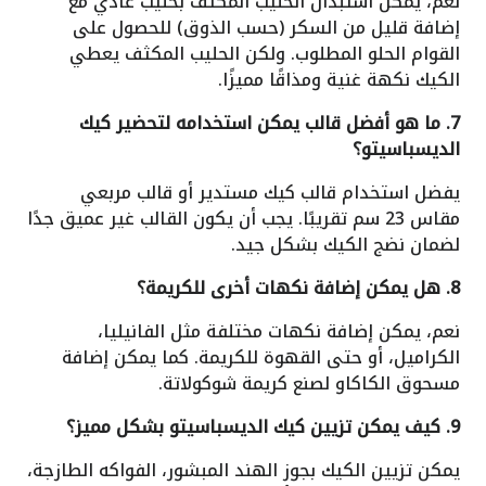
نعم، يمكن استبدال الحليب المكثف بحليب عادي مع
إضافة قليل من السكر (حسب الذوق) للحصول على
القوام الحلو المطلوب. ولكن الحليب المكثف يعطي
الكيك نكهة غنية ومذاقًا مميزًا.
7. ما هو أفضل قالب يمكن استخدامه لتحضير كيك
الديسباسيتو؟
يفضل استخدام قالب كيك مستدير أو قالب مربعي
مقاس 23 سم تقريبًا. يجب أن يكون القالب غير عميق جدًا
لضمان نضج الكيك بشكل جيد.
8. هل يمكن إضافة نكهات أخرى للكريمة؟
نعم، يمكن إضافة نكهات مختلفة مثل الفانيليا،
الكراميل، أو حتى القهوة للكريمة. كما يمكن إضافة
مسحوق الكاكاو لصنع كريمة شوكولاتة.
9. كيف يمكن تزيين كيك الديسباسيتو بشكل مميز؟
يمكن تزيين الكيك بجوز الهند المبشور، الفواكه الطازجة،