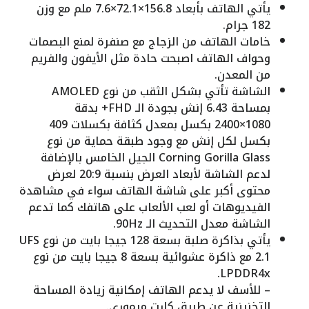
يأتي الهاتف بأبعاد 156.8×72.1×7.6 ملم مع وزن
182 جرام.
خامات الهاتف من الزجاج مع صنفرة لمنع البصمات
وحواف الهاتف اصبحت حادة مثل الأيفون والفريم
من المعدن.
الشاشة تأتي بشكل الثقب من نوع AMOLED
بمساحة 6.43 إنش بجودة الـ FHD+ بدقة
1080×2400 بكسل بمعدل كثافة بكسلات 409
بكسل لكل إنش مع وجود طبقة حماية من نوع
Corning Gorilla Glass الجيل الخامس بالإضافة
لدعم الشاشة لأبعاد العرض بنسبة 20:9 لعرض
محتوى أكبر على شاشة الهاتف سواء في مشاهدة
الفيديوهات أو لعب الألعاب على هاتفك كما تدعم
الشاشة معدل التحديث الـ 90Hz.
يأتي بذاكرة صلبة بسعة 128 جيجا بايت من نوع UFS
2.1 مع ذاكرة عشوائية بسعة 8 جيجا بايت من نوع
LPDDR4x.
– للأسف لا يدعم الهاتف إمكانية زيادة المساحة
التخزينية عن طريق كارت ميموري.