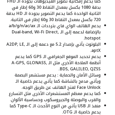
كما يدعم إمكانية تصوير الفيديوهات بجودة الـ FHD
بدقة 1080 بكسل بمعدل التقاط 30 و60 إطار في
الثانية الواحدة كما يدعم التصوير بجودة الـ HD بدقة
720 بكسل بمعدل التقاط 30 و60 إطار في الثانية.
يدعم الهاتف الواي فاي بترددات الـ a/b/g/n/ac/ax
بالإضافة لدعمه إلى الـ Dual-band, Wi-Fi Direct,
hotspot.
البلوتوث يأتي بإصدار 5.2 مع دعمه إلى الـ A2DP, LE,
aptX.
يدعم تحديد الموقع الجغرافي الـ GPS كما يدعم
أنظمة الملاحة الأخرى مثل الـ A-GPS, GLONASS,
BDS, GALILEO, QZSS.
وسائل الأمان والحماية : يدعم مستشعر البصمة
ويأتي مدمج بالشاشة كما يأتي يدعم خاصية الـ
Face Unlock لفتح الهاتف عن طريق الوجه.
كما يدعم معظم المستشعرات الأخرى مثل التسارع
والقرب والبوصلة والجيروسكوب وحساسية الألوان.
منفذ الـ USB يأتي من النوع الأحدث الـ Type-C كما
يدعم خاصية الـ OTG.