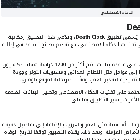
الذكاء الاصطناعي
ل يُسمى
تطبيق Death Clock
، ويدّعي هذا التطبيق إمكانية
لى تقنيات الذكاء الاصطناعي، مع تقديم نصائح تساعد في إطالة
ويعتمد التطبيق، الذي طوّره بريت فرانسن، على قاعدة بيانات تضم أكثر من 1200 دراسة شملت 53 مليون
 إلى عوامل مثل النظام الغذائي ومستويات التوتر وجودة
لتقليدية لتقدير العمر، وفقًا لتصريحاته لموقع بلومبرغ.
 يعتمد على تقنيات الذكاء الاصطناعي وتحليل البيانات الضخمة
أفراد. يتميز التطبيق بما يلي:
مات أساسية مثل العمر والعرق، بالإضافة إلى تفاصيل دقيقة
أمراض المزمنة. وبعد ذلك، يقدّم التطبيق توقعًا لتاريخ الوفاة
لال تغييرات في نمط الحياة.