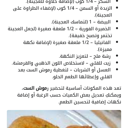
السكر – 1/4 كوب (لإضافة حلاوة للعجينة).
الزبدة أو السمن – 1/4 كوب (لإضفاء الطراوة على
العجينة).
البيضة – 1 (لتماسك العجينة).
الخميرة الفورية – 1/2 ملعقة صغيرة (لجعل العجينة
تختمر وتصبح خفيفة).
الفانيليا – 1/2 ملعقة صغيرة (لإضافة نكهة
مميزة).
رشة ملح – لتعزيز النكهة.
زيت للقلي – لاستخلاص اللون الذهبي والقرمشة.
العسل أو الشربات – لتغطية رموش الست بعد
القلي وإعطائها الطعم الحلو.
تعد هذه المكونات أساسية لتحضير ر
موش الست
،
ويمكنكِ تعديل بعض الكميات حسب الرغبة أو إضافة
نكهات إضافية لتحسين الطعم.