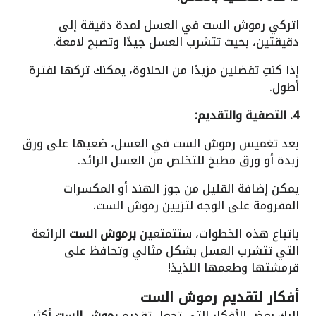
اتركي رموش الست في العسل لمدة دقيقة إلى
دقيقتين، بحيث تتشرب العسل جيدًا وتصبح لامعة.
إذا كنتِ تفضلين مزيدًا من الحلاوة، يمكنك تركها لفترة
أطول.
4. التصفية والتقديم:
بعد تغميس رموش الست في العسل، ضعيها على ورق
زبدة أو ورق مطبخ للتخلص من العسل الزائد.
يمكن إضافة القليل من جوز الهند أو المكسرات
المفرومة على الوجه لتزيين رموش الست.
باتباع هذه الخطوات، ستتمتعين
برموش الست
الرائعة
التي تتشرب العسل بشكل مثالي وتحافظ على
قرمشتها وطعمها اللذيذ!
أفكار لتقديم رموش الست
إليك بعض الأفكار التي تجعل تقديم
رموش الست
أكثر