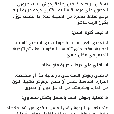
تسخين الزيت جيدًا قبل إضافة رموش الست ضروري
للحصول على قرمشة مثالية. اختبري درجة حرارة الزيت
بوضع قطعة صغيرة من العجينة فيه؛ إذا انتفخت فورًا،
يكون الزيت جاهزًا.
3. تجنب كثرة العجن:
لا تعجني العجينة لفترة طويلة حتى لا تصبح قاسية.
اعجنيها فقط حتى تتماسك المكونات معًا، ثم اتركيها
لتختمر في مكان دافئ.
4. القلي على درجات حرارة متوسطة:
لا تقلي رموش الست على نار عالية جدًا أو منخفضة.
الحرارة المناسبة تضمن أن تصبح الرموش ذهبية اللون
من الخارج ومقرمشة من الداخل دون أن تحترق.
5. تغطية رموش الست بالعسل بشكل متساوي:
عند تغميس الرموش في العسل، تأكدي من أنها مغطاة
بشكل جيد ولكن ليس مبللة بالكامل. يمكن لفّها في