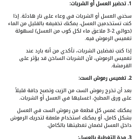
1. تحضير العسل أو الشربات:
سخني العسل أو الشربات في وعاء على نار هادئة. إذا
كنت تستخدمين العسل، يمكنك تخفيفه بالقليل من الماء
(حوالي 2-3 ملاعق ماء لكل كوب من العسل) لسهولة
تغميس الرموش فيه.
إذا كنتِ تفضلين الشربات، تأكدي من أنه بارد عند
تغميس الرموش، لأن الشربات الساخن قد يؤثر على
القرمشة.
2. تغميس رموش الست:
بعد أن تخرج رموش الست من الزيت وتصبح جافة قليلاً
على ورق المطبخ، اغسليها في العسل أو الشربات.
يمكنك غمس كل قطعة من رموش الست في العسل
بشكل كامل، أو يمكنك استخدام ملعقة لتحريك الرموش
داخل العسل لضمان تغطيتها بالكامل.
3. مدة التغطية بالعسل: