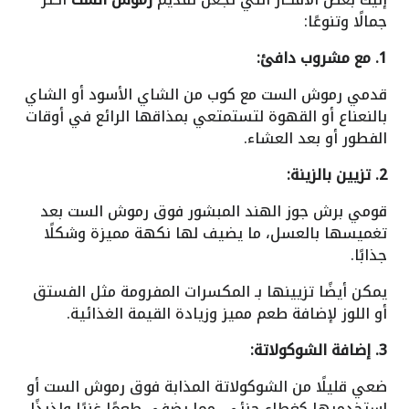
جمالًا وتنوعًا:
1. مع مشروب دافئ:
قدمي رموش الست مع كوب من الشاي الأسود أو الشاي
بالنعناع أو القهوة لتستمتعي بمذاقها الرائع في أوقات
الفطور أو بعد العشاء.
2. تزيين بالزينة:
قومي برش جوز الهند المبشور فوق رموش الست بعد
تغميسها بالعسل، ما يضيف لها نكهة مميزة وشكلًا
جذابًا.
يمكن أيضًا تزيينها بـ المكسرات المفرومة مثل الفستق
أو اللوز لإضافة طعم مميز وزيادة القيمة الغذائية.
3. إضافة الشوكولاتة:
ضعي قليلًا من الشوكولاتة المذابة فوق رموش الست أو
استخدميها كغطاء جزئي، مما يضفي طعمًا غنيًا ولذيذًا.