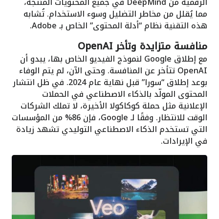
الرقمية من DeepMind في جميع المحتويات المنتجة،
مما يُقلل من مخاطر التضليل وسوء الاستخدام. تُشابه
هذه التقنية نظام “أدلة المحتوى” الخاص بـ Adobe.
منافسة متزايدة وتأخر OpenAI
مع إطلاق Google لنموذج الفيديو الخاص بها، يبدو أن
OpenAI تتأخر عن المنافسة. وحتى الآن، لم يتم الوفاء
بوعد إطلاق “سورا” قبل نهاية عام 2024. في ظل انتشار
المحتوى المولّد بالذكاء الاصطناعي في الحملات
الإعلانية مثل حملة كوكاكولا الأخيرة، لا تملك الشركات
الوقت للانتظار. وفقًا لـ Google، فإن 86% من المؤسسات
التي تستخدم الذكاء الاصطناعي التوليدي تشهد زيادة
في الإيرادات.