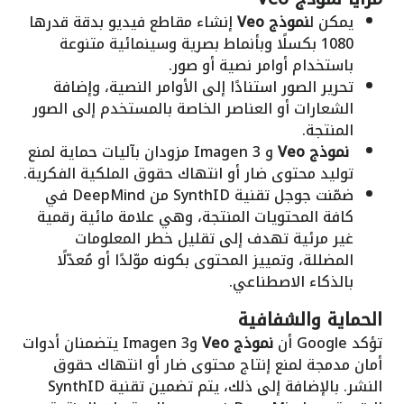
يمكن ل
نموذج Veo
إنشاء مقاطع فيديو بدقة قدرها
1080 بكسلًا وبأنماط بصرية وسينمائية متنوعة
باستخدام أوامر نصية أو صور.
تحرير الصور استنادًا إلى الأوامر النصية، وإضافة
الشعارات أو العناصر الخاصة بالمستخدم إلى الصور
المنتجة.
نموذج Veo
و Imagen 3 مزودان بآليات حماية لمنع
توليد محتوى ضار أو انتهاك حقوق الملكية الفكرية.
ضمّنت جوجل تقنية SynthID من DeepMind في
كافة المحتويات المنتجة، وهي علامة مائية رقمية
غير مرئية تهدف إلى تقليل خطر المعلومات
المضللة، وتمييز المحتوى بكونه موّلدًا أو مُعدّلًا
بالذكاء الاصطناعي.
الحماية والشفافية
تؤكد Google أن
نموذج Veo
وImagen 3 يتضمنان أدوات
أمان مدمجة لمنع إنتاج محتوى ضار أو انتهاك حقوق
النشر. بالإضافة إلى ذلك، يتم تضمين تقنية SynthID