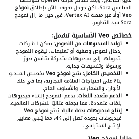
مايو الماضي، وبعد تقديم شركة OpenAI نموذجها
المنافس Sora، لكن جوجل تفوقت الآن بإطلاق
نموذج
Veo
أولًا عبر منصة Vertex AI، في حين ما زال نموذج
Sora قيد التطوير.
خصائص Veo الأساسية تشمل:
توليد الفيديوهات من النصوص
: يمكن للشركات
إدخال نصوص وصفية أو تعليمات، ليقوم النموذج
بتحويلها إلى فيديوهات متحركة تتضمن صورًا
ورسومًا وتنسيقات جذابة.
التخصيص الكامل
: يتيح
نموذج Veo
تخصيص الفيديو
بناءً على احتياجات العلامة التجارية، بما في ذلك
الألوان، والشعارات، والأسلوب العام.
الدعم متعدد اللغات
: يدعم النموذج إنشاء فيديوهات
بلغات متعددة، مما يجعله مثاليًا للشركات العالمية.
إنتاج فيديوهات بدقة عالية
: يُنتج
نموذج Veo
فيديوهات بجودة تصل إلى 4K، مما يُلبي معايير
الإنتاج الاحترافي.
مزايا نموذج Veo