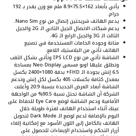
يأتي بأبعاد 162×75.5×8.9 ملم مع وزن يقدر بـ 192
جرام.
يدعم الهاتف شريحتين إتصال من نوع Nano Sim.
يدعم شبكات الاتصال الجيل الثاني الـ 2G والجيل
الثالث الـ 3G والجيل الرابع الـ 4G.
متانة وجودة الخامات المستخدمة في تصنيع
الهاتف تأتي من البلاستيك اللامع.
الشاشة تأتي من نوع IPS LCD وتأتي بشكل الثقب
وتطلق عليها اوبو مسمى Neo Display بمساحة
6.5 إنش بجودة الـ FHD+ بدقة 1080×2400 بكسل
بمعدل كثافة بكسلات 405 بكسل لكل إنش وتدعم
الشاشة أبعاد العرض الجديدة بنسبة 20:9 وأعلنت
الشركة أن الشاشة تحتل نسبة 90.5% من الواجهة
الأمامية ودعم الشاشة لوضع Eye Care للحفاظ على
عينك أثناء استخدام الهاتف لفترة طويلة خلال
اليوم بالإضافة لدعم لوضع الـ Dark Mode لتحويل
الهاتف بالكامل إلى اللون الأسود مع إمكانية إلغاء
أزرار التحكم واستخدام الإيماءات للحصول على