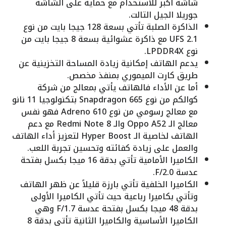
شاشة أكبر للاستخدام مع حماية على الشاشة
جوريلا الجيل التالت.
الذاكرة الصلبة تأتي بسعة 128 جيجا بايت من نوع
UFS 2.1 مع ذاكرة عشوائية بسعة 8 جيجا بايت من
نوع LPDDR4X.
يدعم الهاتف إمكانية زيادة المساحة التخزينية عن
طريق كارت الميموري بمنفذ مخصص.
أما عن الأداء فالهاتف يأتي بمعالج من شركة
كوالكم من نوع Snapdragon 665 بتكنولوجيا 11 نانو
مع معالج رسومي من نوع Adreno 610 فهو نفس
معالج الـ Oppo A52 والـ Redmi Note 8 مع دعم
الهاتف لخاصية الـ Hyper Boost لتعزيز أداء الهاتف
والعمل على زيادة كفائته وتحسين تجربة اللعب.
الكاميرا الأمامية تأتي بدقة 16 ميجا بكسل بفتحة
عدسة F/2.0.
الكاميرا الخلفية تأتي بارزة قليلاً عن ظهر الهاتف
وتأتي بكاميرا رباعية حيث تأتي الكاميرا الأولى
بدقة 48 ميجا بكسل بفتحة عدسة F/1.7 وهي
الكاميرا الأساسية والكاميرا الثانية تأتي بدقة 8