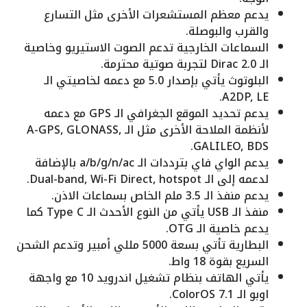
يدعم معظم المستشعرات الأخرى مثل التسارع
والقرب والبوصلة.
السماعات الخارجية تدعم الصوت الاستيريو وخاصية
الـ Dirac 2.0 لتجربة صوتية محترمة.
البلوتوث يأتي بإصدار 5.0 مع دعمه لخاصيتي الـ
A2DP, LE.
يدعم تحديد الموقع الجغرافي الـ GPS مع دعمه
لأنظمة الملاحة الأخرى مثل الـ A-GPS, GLONASS,
GALILEO, BDS.
يدعم الواي فاي بترددات الـ a/b/g/n/ac بالإضافة
لدعمه إلى الـ Dual-band, Wi-Fi Direct, hotspot.
يدعم منفذ الـ 3.5 ملم الخاص بسماعات الاذن.
منفذ الـ USB يأتي من النوع الأحدث الـ Type C كما
يدعم خاصية الـ OTG.
البطارية تأتي بسعة 5000 مللي أمبير وتدعم الشحن
السريع بقوة 18 واط.
يأتي الهاتف بنظام تشغيل اندرويد 10 مع واجهة
اوبو الـ ColorOS 7.1.