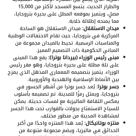
والطراز الحديث. يتسع المسجد لأكثر من 15,000
مصلٍ، ويتميز بموقعه المطل على بحيرة بتروجايا،
مما يمنحه إطلالة خلابة.
ميدان الاستقلال:
ميدان الاستقلال هو الساحة
المركزية في بتروجايا، حيث تقام الاحتفالات الوطنية
والمناسبات الرسمية. تحيط بالميدان مجموعة من
المباني الحكومية ذات التصميم المميز.
مبنى رئيس الوزراء (بيردانا بوترا):
يقع هذا المبنى
على تلة مطلة على بحيرة بتروجايا، وهو مقر رئيس
الوزراء. يتميز بتصميمه المعماري المذهل الذي يمزج
بين الأنماط الإسلامية والهندية والأوروبية.
جسر بوترا:
يُعد جسر بوترا من أشهر الجسور في
بتروجايا، ويمثل رمزًا للمدينة. تم تصميمه بأسلوب
يعكس الثقافة الماليزية مع لمسات حديثة. يمكن
للسياح الاستمتاع بجولات بالقوارب تحت هذا الجسر
لمشاهدة المدينة من منظور مختلف.
منتزه بوتانيكال:
يُعد هذا المنتزه واحدًا من أكبر
الحدائق في ماليزيا، ويضم مجموعة متنوعة من