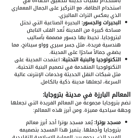
باستخدام تقنيات حديثة لتحقيق الكفاءة في
استخدام الطاقة، مع التركيز على الجمال المعماري
الذي يعكس التراث الماليزي.
البحيرات والجسور:
البحيرة الصناعية التي تحتل
مساحة كبيرة من المدينة تُعد القلب النابض
لبتروجايا. تحيط بها جسور مصممة بأساليب
هندسية فريدة، مثل جسر سيري وواو سينانج، مما
يضفي جمالاً ساحرًا على المدينة.
التكنولوجيا والبنية التحتية:
اعتمدت المدينة على
التكنولوجيا المتقدمة في تصميم البنية التحتية،
مثل شبكات النقل الحديثة وخدمات الإنترنت عالية
السرعة، لجعلها مدينة ذكية بالكامل.
المعالم البارزة في مدينة بتروجايا:
تضم بتروجايا مجموعة من المعالم الفريدة التي تجعلها
وجهة سياحية مميزة. ومن أبرز هذه المعالم:
مسجد بوترا:
يُعد مسجد بوترا أحد أبرز معالم
بتروجايا وأجملها. يتميز هذا المسجد بتصميمه
الفريد الذي يجمع بين العمارة الإسلامية التقليدية