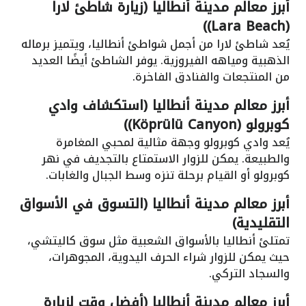
أبرز معالم مدينة أنطاليا (زيارة شاطئ لارا
(Lara Beach))
يُعد شاطئ لارا من أجمل شواطئ أنطاليا، ويتميز برماله
الذهبية ومياهه الفيروزية. يوفر الشاطئ أيضًا العديد
من المنتجعات والفنادق الفاخرة.
أبرز معالم مدينة أنطاليا (استكشاف وادي
كوبرولو (Köprülü Canyon))
يُعد وادي كوبرولو وجهة مثالية لمحبي المغامرة
والطبيعة. يمكن للزوار الاستمتاع بالتجديف في نهر
كوبرولو أو القيام برحلة تنزه وسط الجبال والغابات.
أبرز معالم مدينة أنطاليا (التسوق في الأسواق
التقليدية)
تمتلئ أنطاليا بالأسواق الشعبية مثل سوق كاليتشي،
حيث يمكن للزوار شراء الحرف اليدوية، المجوهرات،
والسجاد التركي.
أبرز معالم مدينة أنطاليا (أفضل وقت لزيارة