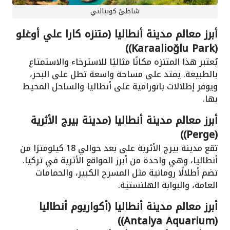
شاطئ كونيالتي
أبرز معالم مدينة أنطاليا (متنزه كارا علي أوغلو
(Karaalioğlu Park))
يُعتبر هذا المتنزه مكانًا مثاليًا للاسترخاء والاستمتاع
بالطبيعة. يمتد على مساحة واسعة تطل على البحر،
ويوفر إطلالات بانورامية على أنطاليا والساحل المحيط
بها.
أبرز معالم مدينة أنطاليا (مدينة بيرج الأثرية
(Perge))
تقع مدينة بيرج الأثرية على بعد حوالي 18 كيلومترًا من
أنطاليا، وهي واحدة من أبرز المواقع الأثرية في تركيا.
تضم أطلالًا رومانية مثل المسرح الكبير، والحمامات
العامة، والبوابة الهلنستية.
أبرز معالم مدينة أنطاليا (أكواريوم أنطاليا
(Antalya Aquarium))