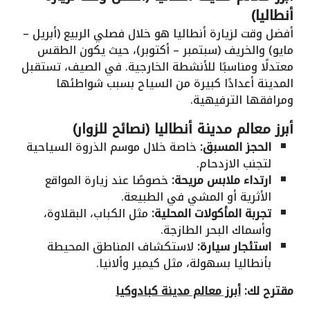
أنطاليا)
أفضل وقت لزيارة أنطاليا هو خلال فصلي الربيع (أبريل –
مايو) والخريف (سبتمبر – أكتوبر)، حيث يكون الطقس
معتدلًا ومناسبًا للأنشطة الخارجية. في الصيف، تستقبل
المدينة أعدادًا كبيرة من السياح بسبب شواطئها
ومرافقها الترفيهية.
أبرز معالم مدينة أنطاليا (نصائح للزوار)
الحجز المسبق:
خاصة خلال موسم الذروة السياحية
لتجنب الازدحام.
ارتداء ملابس مريحة:
خصوصًا عند زيارة المواقع
الأثرية أو المشي في الطبيعة.
تجربة المأكولات المحلية:
مثل الكباب، البقلاوة،
وأسماك البحر الطازجة.
استئجار سيارة:
لاستكشاف المناطق المحيطة
بأنطاليا بسهولة، مثل كيمير وألانيا.
مقترح لك:
أبرز معالم مدينة كبادوكيا