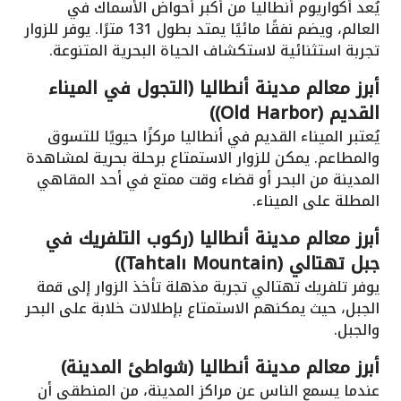
يُعد أكواريوم أنطاليا من أكبر أحواض الأسماك في
العالم، ويضم نفقًا مائيًا يمتد بطول 131 مترًا. يوفر للزوار
تجربة استثنائية لاستكشاف الحياة البحرية المتنوعة.
أبرز معالم مدينة أنطاليا (التجول في الميناء
القديم (Old Harbor))
يُعتبر الميناء القديم في أنطاليا مركزًا حيويًا للتسوق
والمطاعم. يمكن للزوار الاستمتاع برحلة بحرية لمشاهدة
المدينة من البحر أو قضاء وقت ممتع في أحد المقاهي
المطلة على الميناء.
أبرز معالم مدينة أنطاليا (ركوب التلفريك في
جبل تهتالي (Tahtalı Mountain))
يوفر تلفريك تهتالي تجربة مذهلة تأخذ الزوار إلى قمة
الجبل، حيث يمكنهم الاستمتاع بإطلالات خلابة على البحر
والجبل.
أبرز معالم مدينة أنطاليا (شواطئ المدينة)
عندما يسمع الناس عن مراكز المدينة، من المنطقي أن