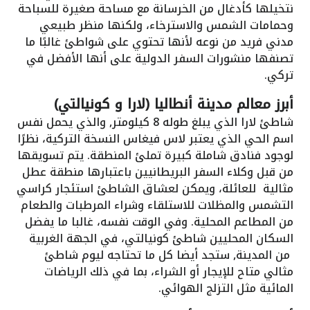
نتخيلها كأدغال من الخرسانة مع مساحة صغيرة للسباحة
وحمامات الشمس والاسترخاء، ولكنها منظر طبيعي
مدني فريد من نوعه لأنها تحتوي على شواطئ غالبًا ما
تصنفها منشورات السفر الدولية على أنها الأفضل في
تركي.
أبرز معالم مدينة أنطاليا (لارا و كونيالتي)
شاطئ لارا الذي يبلغ طوله 8 كيلومتر, والذي يحمل نفس
اسم الحي الذي يعتبر لاس فيغاس النسخة التركية، نظرًا
لوجود فنادق شاملة كبيرة تملئ المنطقة. يتم تسويقها
من قبل وكلاء السفر البريطانيين باعتبارها منطقة عطل
مثالية للعائلة، ويمكن لعشاق الشاطئ استئجار كراسي
التشمس والمظلات للاستلقاء وشراء المرطبات والطعام
من المطاعم المحلية. وفي الوقت نفسه، غالبا ما يفضل
السكان المحليين شاطئ كونيالتي، في الجهة الغربية
من المدينة, ستجد أيضا كل ما تحتاجه ليوم شاطئ
مثالي متاح للإيجار أو الشراء، بما في ذلك الرياضات
المائية مثل التزلج الهوائي.