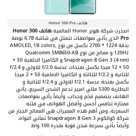
هاتف Honor 300 Pro
اصدرت شركة هونر Honor العالمية
هاتف Honor 300
Pro
الذي يأتي بمواصفات تتمثل في شاشة 6.78 بوصة
بدقة 1224 * 2700 بكسل من نوع AMOLED, 1B colors,
120Hz و معالج من نوع Qualcomm SM8650-AB
Snapdragon 8 Gen 3 (4 nm) و الكاميرا الخلفية 50 +
50 + 12 ميجا بكسل بفتحات عدسة f/2.0 للاولي و f/2.4
للثانية و f/2.2 للثالثة و الكاميرا الامامية 50 + 2 ميجا
بكسل بفتحة عدسة f/2.1 للاولي و f/2.4 للثانية و
البطارية 5300 مللي امبير تدعم الشحن السريع، يأتي
الهاتف بتصميم فخم وجذاب، وأيضاً يأتي بمواصفات
ممتازة تنافس أحسن وأفضل الهواتف في فئته
السعرية، ومن أهم هذه المميزات هي المعالج الجبار من
شركة كوالكوم Snapdragon 8 Gen 3 ثماني النواة،
وأيضاً يأتي بسرعة شحن قوية بقدرة 100 واط.