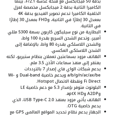
بدقة 50 ميجابكسل مع فتحة عدسة F/2.1، بينما
الكاميرا الثانية بدقة 2 ميجابكسل مخصصة لعزل
الخلفية الكاميرا تدعم تصوير الفيديو بدقة 4K
بمعدل 30 إطارًا في الثانية، وFHD بمعدل 30 إطارًا
في الثانية.
البطارية من نوع سيليكون كاربون بسعة 5300 مللي
أمبير، وتدعم الشحن السريع بقدرة 100 واط،
والشحن اللاسلكي بقدرة 80 واط، بالإضافة إلى
الشحن اللاسلكي العكسي.
الهاتف مزود بسماعتين تعملان بنظام ستيريو، لكنه
يفتقر إلى منفذ سماعات الأذن 3.5 ملم.
يدعم شبكات الواي فاي إصدار 7 بالترددات
a/b/g/n/ac/ax/be ويدعم خاصية Dual-band و Wi-
Fi Direct ونقطة الاتصال Hotspot.
البلوتوث متوفر بإصدار 5.3 مع دعم خاصية LE
وA2DP وaptX HD.
الهاتف يأتي مزود بمنفذ USB Type-C 2.0، الذي
يدعم خاصية OTG.
الجهاز يدعم نظام تحديد المواقع العالمي GPS مع