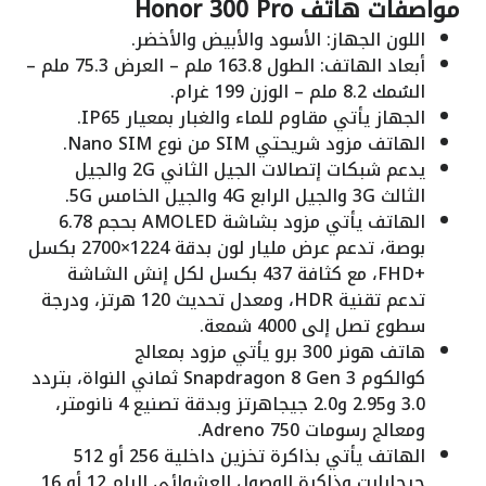
مواصفات هاتف Honor 300 Pro
اللون الجهاز: الأسود والأبيض والأخضر.
أبعاد الهاتف: الطول 163.8 ملم – العرض 75.3 ملم –
السُمك 8.2 ملم – الوزن 199 غرام.
الجهاز يأتي مقاوم للماء والغبار بمعيار IP65.
الهاتف مزود شريحتي SIM من نوع Nano SIM.
يدعم شبكات إتصالات الجيل الثاني 2G والجيل
الثالث 3G والجيل الرابع 4G والجيل الخامس 5G.
الهاتف يأتي مزود بشاشة AMOLED بحجم 6.78
بوصة، تدعم عرض مليار لون بدقة 1224×2700 بكسل
+FHD، مع كثافة 437 بكسل لكل إنش الشاشة
تدعم تقنية HDR، ومعدل تحديث 120 هرتز، ودرجة
سطوع تصل إلى 4000 شمعة.
هاتف هونر 300 برو يأتي مزود بمعالج
كوالكوم Snapdragon 8 Gen 3 ثماني النواة، بتردد
3.0 و2.95 و2.0 جيجاهرتز وبدقة تصنيع 4 نانومتر،
ومعالج رسومات Adreno 750.
الهاتف يأتي بذاكرة تخزين داخلية 256 أو 512
جيجابايت وذاكرة الوصول العشوائي الرام 12 أو 16