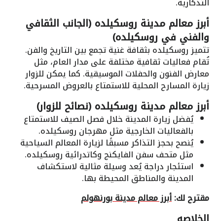
التذكارية.
أبرز معالم مدينة روسكيلده (الجانب الثقافي
والفني في روسكيلده)
تتميز روسكيلده بثقافة غنية تجمع بين التاريخ والفن.
تُقام فعاليات ثقافية مختلفة على مدار العام، مثل
معارض الفنون والحفلات الموسيقية. كما يمكن للزوار
زيارة المسارح المحلية للاستمتاع بالعروض المسرحية.
أبرز معالم مدينة روسكيلده (نصائح للزوار)
يُفضل زيارة المدينة خلال فصل الصيف للاستمتاع
بالفعاليات الخارجية مثل مهرجان روسكيلده.
يُنصح بحجز التذاكر مسبقًا لزيارة المعالم السياحية
مثل متحف سفن الفايكنج وكاتدرائية روسكيلده.
استئجار دراجة يُعد وسيلة مثالية لاستكشاف
المدينة والمناطق المحيطة بها.
مقترح لك:
أبرز معالم مدينة بورنهولم
الخلاصه