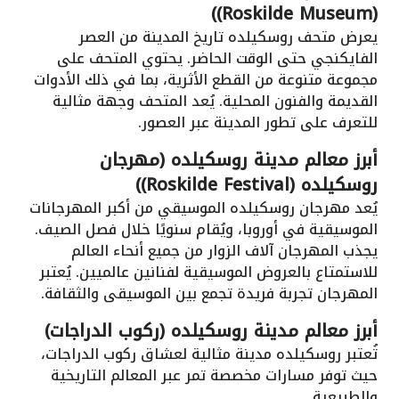
(Roskilde Museum))
يعرض متحف روسكيلده تاريخ المدينة من العصر
الفايكنجي حتى الوقت الحاضر. يحتوي المتحف على
مجموعة متنوعة من القطع الأثرية، بما في ذلك الأدوات
القديمة والفنون المحلية. يُعد المتحف وجهة مثالية
للتعرف على تطور المدينة عبر العصور.
أبرز معالم مدينة روسكيلده (مهرجان
روسكيلده (Roskilde Festival))
يُعد مهرجان روسكيلده الموسيقي من أكبر المهرجانات
الموسيقية في أوروبا، ويُقام سنويًا خلال فصل الصيف.
يجذب المهرجان آلاف الزوار من جميع أنحاء العالم
للاستمتاع بالعروض الموسيقية لفنانين عالميين. يُعتبر
المهرجان تجربة فريدة تجمع بين الموسيقى والثقافة.
أبرز معالم مدينة روسكيلده (ركوب الدراجات)
تُعتبر روسكيلده مدينة مثالية لعشاق ركوب الدراجات،
حيث توفر مسارات مخصصة تمر عبر المعالم التاريخية
والطبيعية.