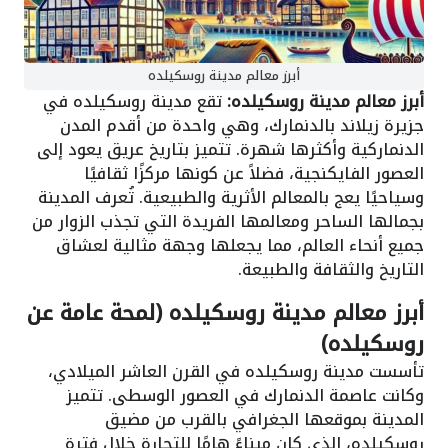
أبرز معالم مدينة روسكيلده
أبرز معالم مدينة روسكيلده:
تقع مدينة روسكيلده في
جزيرة زيلاند بالدنمارك، وهي واحدة من أقدم المدن
الدنماركية وأكثرها شهرة. تتميز بتاريخ عريق يعود إلى
العصور الفايكنجية، فضلاً عن كونها مركزًا ثقافيًا
وسياحيًا يعج بالمعالم الأثرية والطبيعية. تُعرف المدينة
بجمالها الساحر ومعالمها الفريدة التي تجذب الزوار من
جميع أنحاء العالم، مما يجعلها وجهة مثالية لعشاق
التاريخ والثقافة والطبيعة.
أبرز معالم مدينة روسكيلده (لمحة عامة عن
روسكيلده)
تأسست مدينة روسكيلده في القرن العاشر الميلادي،
وكانت عاصمة الدنمارك في العصور الوسطى. تتميز
المدينة بموقعها الجغرافي بالقرب من مضيق
روسكيلده، الذي كان ميناءً هامًا للتجارة خلال فترة