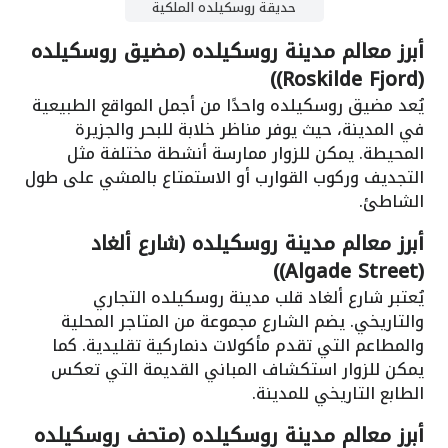
حديقة روسكيلده الملكية
أبرز معالم مدينة روسكيلده (مضيق روسكيلده
(Roskilde Fjord))
يُعد مضيق روسكيلده واحدًا من أجمل المواقع الطبيعية
في المدينة، حيث يوفر مناظر خلابة للبحر والجزيرة
المحيطة. يمكن للزوار ممارسة أنشطة مختلفة مثل
التجديف وركوب القوارب أو الاستمتاع بالمشي على طول
الشاطئ.
أبرز معالم مدينة روسكيلده (شارع ألغاد
(Algade Street))
يُعتبر شارع ألغاد قلب مدينة روسكيلده التجاري
والتاريخي. يضم الشارع مجموعة من المتاجر المحلية
والمطاعم التي تقدم مأكولات دنماركية تقليدية. كما
يمكن للزوار استكشاف المباني القديمة التي تعكس
الطابع التاريخي للمدينة.
أبرز معالم مدينة روسكيلده (متحف روسكيلده