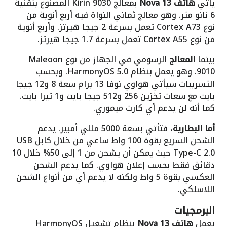
يأتي
هاتف Nova 13
بمعالج
Kirin 9030
المصنوع بتقنية
6 نانو متر. وهو معالج ثماني النواة فيه أربع أنوية من
نوع
Cortex A73
تعمل بسرعة 2 جيجا هيرتز. وأربع أنوية
من نوع
Cortex A55
تعمل بسرعة 1.7 جيجا هيرتز.
بينما
المعالج
الرسومي في الجهاز من نوع
Maleoon
9010
. وهو يعمل بنظام
HarmonyOS 5.0
. وبحسب
التسريبات سيأتي
هواوي نوفا 13
برام سعة 8 و12 جيجا
بايت مع سعات تخزين 256 و512 جيجا بايت و1 تيرا بايت.
كما أنه لن يدعم أي كارت ميموري
.
أما البطارية
، فتأتي بسعة 5000 مللي أمبير.
يدعم
الشحن السريع بقوة 100 واط ساعي من خلال كابل
USB
Type-C 2.0
حيث يمكن أن يشحن من 1 إلى 50% خلال 10
دقائق فقط بحسب إعلان هواوي. كما يدعم الشحن
العكسي بقوة 5 واط ولكنه لا يدعم أي من أنواع الشحن
اللاسلكي.
البرمجيات
يعمل
هاتف Nova 13
بنظام تشغيل HarmonyOS