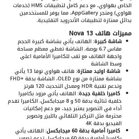
الخاص بهواوي، مع دعم كامل لتطبيقات HMS (خدمات
هواوي) ومتجر AppGallery، مما يوفر للمستخدمين
بدائل ممتازة لتطبيقات الأندرويد التقليدية.
مميزات
هاتف Nova 13
شاشة كبيرة
: الهاتف يأتي بشاشة كبيرة الحجم
مقاس 6.7 بوصة، الشاشة تغطي معظم مساحة
واجهة الهاتف مع ثقب للكاميرا الأمامية اعلى
وسط الشاشة
شاشة اوليد ممتازة
: هاتف هواوي نوفا 13 يأتي
بشاشة ممتازة من نوع OLED، الشاشة بدقة +FHD
وتدعم تقنية HDR ومعدل التحديث 120 هرتز
كاميرا خلفية جيدة
: الهاتف يأتي مزود بكاميرا
خلفية ثنائية بدقة 50 و 8 ميجابكسل، الكاميرا تقدم
أداء في التصوير يعتبر جيد، مع دعم إمكانيات
محترمة مثل التركيز التلقائي بالليزر وتصوير
الفيديو بدقة 4K
كاميرا أمامية بدقة 60 ميجابكسل
: الهاتف يأتي
بكاميرا أمامية بدقة 60 ميجابكسل تدعم تصوير