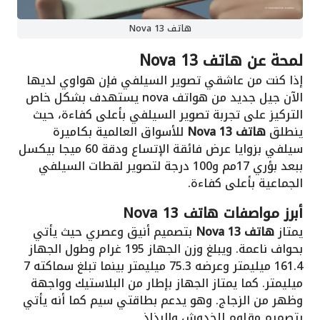
هاتف Nova 13
لمحة عن هاتف Nova 13
إذا كنت من عاشقي تصوير السيلفي فإن هواوي لديها
الآن جيل جديد من هواتف nova يستهدف بشكل خاص
التركيز على تجربة تصوير السيلفي بأعلى كفاءة، حيث
ينطلق
هاتف Nova 13
للأسواق العالمية بكاميرة
سيلفي بزوايا عرض فائقة الإتساع ودقة 60 ميجا بيكسل
ببعد بؤري 17مم و100 درجة لتصوير لقطات السيلفي
الجماعية بأعلى كفاءة.
أبرز مواصفات
هاتف Nova 13
يمتاز
هاتف Nova 13
بتصميم أنيق وعصري حيث يأتي
بحواف ناعمة. ويبلغ وزن الجهاز 195 غرام وطول الجهاز
161.4 ميليمتر وعرضه 75.3 ميليمتر بينما تبلغ سماكته 7
ميليمتر. كما يمتاز الجهاز بإطار من البلاستيك وواجهة
وظهر من الزجاج. وهو يدعم بطاقتي سيم كما أنه يأتي
بتصميم مقاوم للخدوش والرذاذ
.