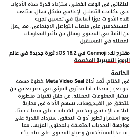
التلقائي في الوقت الفعلي، ستزداد قدرة هذه الأدوات
على مكافحة التضليل الإعلامي بشكل فعال. ستلعب
هذه الأدوات دورًا أساسيًا في تحسين تجربة
المستخدمين على منصات التواصل الاجتماعي، مما يعزز
من الثقة في المحتوى ويقلل من تأثير المعلومات
المضللة في المستقبل
مقترح لك:
Genmoji في iOS 18.2: ثورة جديدة في عالم
الرموز التعبيرية المخصصة
الخاتمة
في الختام، تُعد أداة
Meta Video Seal
خطوة مهمة
نحو تعزيز مصداقية المحتوى المرئي في عصر يعاني من
انتشار المعلومات المضللة. من خلال تقنيات متطورة
للتحقق من الفيديوهات، تسهم الأداة في محاربة
التلاعب الإعلامي وتدعيم الشفافية على منصات ميتا.
ومع استمرار تطور أدوات التحقق، ستزداد القدرة على
مواجهة التحديات المتعلقة بالمحتوى المزيف، مما
يساعد المستخدمين وصناع المحتوى على بناء بيئة