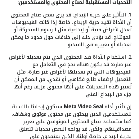
التحديات المستقبلية لصناع المحتوى والمستخدمين:
1. التأثير على حرية الإبداع: قد يرى بعض صناع المحتوى
أن الأداة تقيد حرية الإبداع، خاصة إذا كانت الفيديوهات
تُعدل لأغراض فنية أو إبداعية مثل الرسوم المتحركة أو
المونتاج. قد يؤدي ذلك إلى خلافات حول حدود ما يمكن
تعديله أو تغييره في الفيديو.
2. استخدام الأداة ضد المحتوى الذي يتم تعديله لأغراض
غير ضارة: قد يكون هناك تحدٍ في التعامل مع
الفيديوهات التي تم تعديلها لأغراض غير ضارة، مثل
التعديل لإضفاء طابع فكاهي أو نقدي. من الممكن أن
تُعتبر هذه التعديلات على أنها محتوى مزيف رغم أنها
جزء من الإبداع الفني.
إن تأثير أداة
Meta Video Seal
سيكون إيجابيًا بالنسبة
للمستخدمين الذين يبحثون عن محتوى موثوق وشفاف.
كما ستساعد صناع المحتوى الموثوقين على تعزيز
مصداقيتهم. ولكن، قد يواجه البعض تحديات تتعلق
بحرية الإبداع، خاصة أولئك الذين يعتمدون على