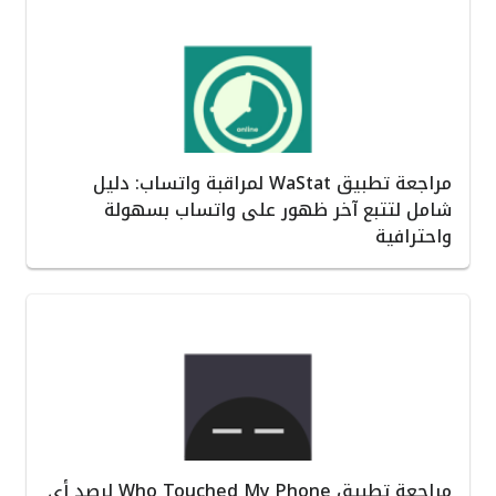
مراجعة تطبيق WaStat لمراقبة واتساب: دليل
شامل لتتبع آخر ظهور على واتساب بسهولة
واحترافية
مراجعة تطبيق Who Touched My Phone لرصد أي