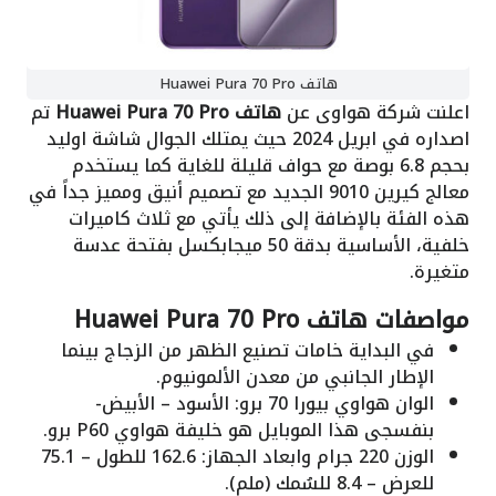
هاتف Huawei Pura 70 Pro
اعلنت شركة هواوى عن
هاتف Huawei Pura 70 Pro
تم
اصداره في ابريل 2024 حيث يمتلك الجوال شاشة اوليد
بحجم 6.8 بوصة مع حواف قليلة للغاية كما يستخدم
معالج كيرين 9010 الجديد مع تصميم أنيق ومميز جداً في
هذه الفئة بالإضافة إلى ذلك يأتي مع ثلاث كاميرات
خلفية، الأساسية بدقة 50 ميجابكسل بفتحة عدسة
متغيرة.
مواصفات هاتف Huawei Pura 70 Pro
في البداية خامات تصنيع الظهر من الزجاج بينما
الإطار الجانبي من معدن الألمونيوم.
الوان هواوي بيورا 70 برو: الأسود – الأبيض-
بنفسجى هذا الموبايل هو خليفة هواوي P60 برو.
الوزن 220 جرام وابعاد الجهاز: 162.6 للطول – 75.1
للعرض – 8.4 للسُمك (ملم).