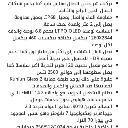
تركيب شريحتين اتصال مقاس نانو كما يدعم شبكات
اتصال الجيل الرابع والثالث.
مقاومة الماء والغبار بمعيار IP68، بعمق مقاومة
يصل إلى 2 متر ولمدة نصف ساعة.
الشاشة نوعها LTPO OLED بحجم 6.8 بوصة والدقة
1260X2844 بيكسل بكثافة بيكسلات 460 بيكسل
لكل بوصة.
تصل الوان الشاشة إلى اكثر من مليار لون كما تدعم
تقنية HDR للحصول على تجربة أفضل.
تدعم معدل تحديث 120 هرتز لتجربة اكثر سلاسة كما
يصل سطوعها إلى حوالي 2500 نتس.
علاوة على ذلك يوجد طبقة حماية Kunlun Glass 2
لحمايتها ضد الخدش والكسر والصدمات.
نظام التشغيل اندرويد مع واجهة EMUI 14.2 التي
تدعم خدمات هواوي بدون خدمات جوجل.
المعالج كيرين 9010، ثماني النواة بتردد 2.3
جيجاهرتز وتكنولوجيا 7 نانومتر وهو نفس الموجود
في بيورا 70 الترا.
الذاكرة الداخلية بسعة 256/512/1024 جيجابايت