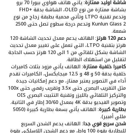
شاشة اوليد ممتازة
: يأتي هاتف هواوي بيورا 70 برو
بشاشة ممتازة من نوع OLED، الشاشة بدقة +FHD
وتدعم تقنية LTPO وتأتي محمية بطبقة زجاج من نوع
Kunlun Glass 2 وتدعم درجة سطوع تصل حتى 2500
شمعة.
دعم 120 هرتز
: الهاتف يدعم معدل تحديث الشاشة 120
هرتز بتقنية LTPO، التي تعمل على تغيير معدل تحديث
الشاشة بشكل تلقائي من 1 الى 120 هرتز حسب الحاجة
لتقليل من استهلاك الطاقة.
كاميرا خلفية ممتازة
: الهاتف يأتي مزود بثلاث كاميرات
خلفية بدقة 50 و 48 و 12.5 ميجابكسل، الكاميرات تقدم
أداء في التصوير يعتبر ممتاز، مع دعم إمكانيات جيدة
مثل التقريب البصري حتى 3.5x وتقريب رقمي حتى 100x
والتركيز التلقائي بالليزر وتقنية التثبيت البصري OIS
وتصوير الفيديو بدقة 4K بمعدل 30/60 إطار في الثانية.
بطارية كبيرة
: الهاتف يأتي بسعة بطارية كبيرة (5050
مللي أمبير).
شحن سريع قوي جدا
: الهاتف يدعم الشحن السريع
للبطارية بقوة 100 واط، مع دعم الشحن اللاسلكي بقوة