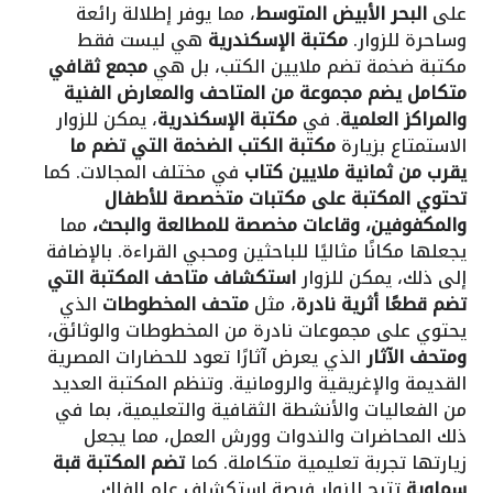
على
البحر الأبيض المتوسط
، مما يوفر إطلالة رائعة
وساحرة للزوار.
مكتبة الإسكندرية
هي ليست فقط
مكتبة ضخمة تضم ملايين الكتب، بل هي
مجمع ثقافي
متكامل يضم مجموعة من المتاحف والمعارض الفنية
والمراكز العلمية
. في
مكتبة الإسكندرية
، يمكن للزوار
الاستمتاع بزيارة
مكتبة الكتب الضخمة التي تضم ما
يقرب من ثمانية ملايين كتاب
في مختلف المجالات. كما
تحتوي المكتبة على
مكتبات متخصصة للأطفال
والمكفوفين،
وقاعات مخصصة للمطالعة والبحث،
مما
يجعلها مكانًا مثاليًا للباحثين ومحبي القراءة. بالإضافة
إلى ذلك، يمكن للزوار
استكشاف متاحف المكتبة التي
تضم قطعًا أثرية نادرة
، مثل
متحف المخطوطات
الذي
يحتوي على مجموعات نادرة من المخطوطات والوثائق،
ومتحف الآثار
الذي يعرض آثارًا تعود للحضارات المصرية
القديمة والإغريقية والرومانية. وتنظم المكتبة العديد
من الفعاليات والأنشطة الثقافية والتعليمية، بما في
ذلك المحاضرات والندوات وورش العمل، مما يجعل
زيارتها تجربة تعليمية متكاملة. كما
تضم المكتبة قبة
سماوية
تتيح للزوار فرصة استكشاف علم الفلك