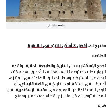
قلعة قايتباي
مقترح لك:
أفضل 3 أماكن للتنزه في القاهرة
الخلاصة
تجمع
الإسكندرية
بين
التاريخ والطبيعة الخلابة
، وتقدم
للزوار تجارب متنوعة تناسب مختلف الأذواق. سواء كنت
تبحث عن الاسترخاء وسط الحدائق الهادئة في المنتزه،
أو ترغب في استكشاف التاريخ في
قلعة قايتباي
، أو
تنوي الاستفادة من المعرفة في
مكتبة الإسكندرية
، فإن
المدينة توفر لك كل ما يلزم لقضاء وقت مميز وممتع.
شارك