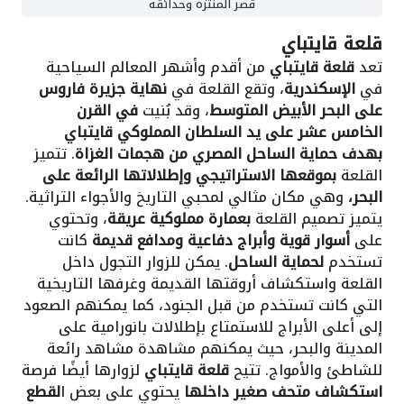
قصر المنتزه وحدائقه
قلعة قايتباي
تعد
قلعة قايتباي
من أقدم وأشهر المعالم السياحية
في
الإسكندرية
، وتقع القلعة في
نهاية جزيرة فاروس
على البحر الأبيض المتوسط
، وقد بُنيت
في القرن
الخامس عشر على يد السلطان المملوكي قايتباي
بهدف حماية الساحل المصري من هجمات الغزاة
. تتميز
القلعة
بموقعها الاستراتيجي وإطلالاتها الرائعة على
البحر،
وهي مكان مثالي لمحبي التاريخ والأجواء التراثية.
يتميز تصميم القلعة
بعمارة مملوكية عريقة
، وتحتوي
على
أسوار قوية وأبراج دفاعية ومدافع قديمة
كانت
تستخدم
لحماية الساحل
. يمكن للزوار التجول داخل
القلعة واستكشاف أروقتها القديمة وغرفها التاريخية
التي كانت تستخدم من قبل الجنود، كما يمكنهم الصعود
إلى أعلى الأبراج للاستمتاع بإطلالات بانورامية على
المدينة والبحر، حيث يمكنهم مشاهدة مشاهد رائعة
للشاطئ والأمواج. تتيح
قلعة قايتباي
لزوارها أيضًا فرصة
استكشاف متحف صغير داخلها
يحتوي على بعض ا
لقطع