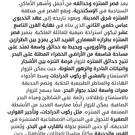
يعد
قصر المنتزه وحدائقه
من أجمل وأشهر الأماكن
السياحية في
الإسكندرية
، ويقع القصر في منطقة
المنتزه شرق المدينة
، ويعود تاريخه إلى
عهد الخديوي
عباس حلمي الثاني
الذي بناه في
نهاية القرن التاسع
عشر
ليكون استراحة صيفية للعائلة الملكية. يتميز
قصر
المنتزه بطرازه المعماري الفريد الذي يمزج بين الطرازين
الإسلامي والأوروبي،
ويحيط به حدائق واسعة تمتد على
مساحة شاسعة من الأراضي الخضراء المطلة على البحر
.
تتيح حدائق المنتزه
للزوار
فرصة التنزه بين الأشجار
والنباتات النادرة والزهور الملونة
، حيث يمكن للزوار
الاستمتاع
بالمشي أو ركوب الدراجات
وسط الأجواء
الهادئة والمناظر الطبيعية الخلابة. وتضم الحديقة
ممرات واسعة تمتد بجوار البحر
، مما يسمح للزوار
بالاستمتاع بإطلالات رائعة على الشاطئ ومياه البحر
الصافية. يمكن للزوار أيضًا ممارسة العديد من الأنشطة
الممتعة في المنتزه،
مثل ركوب الدراجات، وتأجير القوارب
الصغيرة
للتجول في البحيرات الاصطناعية المنتشرة في
الحديقة، أو حتى التمتع بجولة
بالقارب في البحر.
ويُعتبر
القصر والحديقة
مكانًا مناسبًا للعائلات والأطفال، حيث