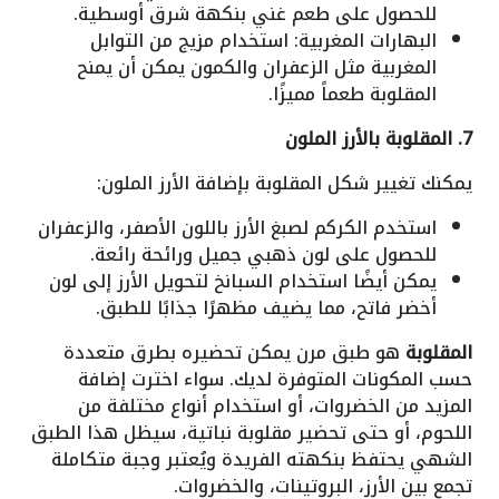
للحصول على طعم غني بنكهة شرق أوسطية.
البهارات المغربية: استخدام مزيج من التوابل
المغربية مثل الزعفران والكمون يمكن أن يمنح
المقلوبة طعماً مميزًا.
7. المقلوبة بالأرز الملون
يمكنك تغيير شكل المقلوبة بإضافة الأرز الملون:
استخدم الكركم لصبغ الأرز باللون الأصفر، والزعفران
للحصول على لون ذهبي جميل ورائحة رائعة.
يمكن أيضًا استخدام السبانخ لتحويل الأرز إلى لون
أخضر فاتح، مما يضيف مظهرًا جذابًا للطبق.
المقلوبة
هو طبق مرن يمكن تحضيره بطرق متعددة
حسب المكونات المتوفرة لديك. سواء اخترت إضافة
المزيد من الخضروات، أو استخدام أنواع مختلفة من
اللحوم، أو حتى تحضير مقلوبة نباتية، سيظل هذا الطبق
الشهي يحتفظ بنكهته الفريدة ويُعتبر وجبة متكاملة
تجمع بين الأرز، البروتينات، والخضروات.