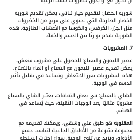
أن تكون مع أو بدون خضروات حسب الرغبة.
شوربة الخضار: لتقديم خيار نباتي، يمكن تقديم شوربة
الخضار الطازجة التي تحتوي على مزيج من الخضروات
مثل الجزر، الكرفس، والكوسا مع الأعشاب الطازجة. هذه
الشوربة تقدم توازنًا بين الدسم والخفة.
7. المشروبات
عصير الليمون والنعناع: للحصول على مشروب منعش،
يمكن تقديم عصير الليمون مع النعناع أو الماء بالنعناع.
هذه المشروبات تعزز الانتعاش وتساعد في تقليل تأثير
الدسم في الوجبة.
الشاي بالنعناع: في بعض الثقافات، يعتبر الشاي بالنعناع
مشروبًا مثاليًا بعد الوجبات الثقيلة، حيث يُساعد في
الهضم.
المقلوبة
هو طبق غني وشهي، ويمكنك تقديمه مع
مجموعة متنوعة من الأطباق الجانبية لتناسب جميع
الأذواق وتزيد من تنوع الوجبة. سواء اخترت السلطة