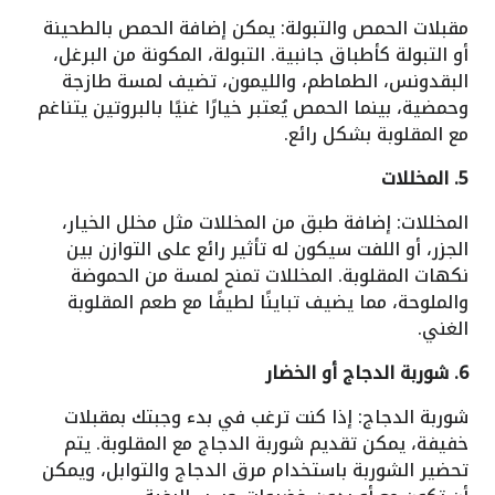
مقبلات الحمص والتبولة: يمكن إضافة الحمص بالطحينة
أو التبولة كأطباق جانبية. التبولة، المكونة من البرغل،
البقدونس، الطماطم، والليمون، تضيف لمسة طازجة
وحمضية، بينما الحمص يُعتبر خيارًا غنيًا بالبروتين يتناغم
مع المقلوبة بشكل رائع.
5. المخللات
المخللات: إضافة طبق من المخللات مثل مخلل الخيار،
الجزر، أو اللفت سيكون له تأثير رائع على التوازن بين
نكهات المقلوبة. المخللات تمنح لمسة من الحموضة
والملوحة، مما يضيف تباينًا لطيفًا مع طعم المقلوبة
الغني.
6. شوربة الدجاج أو الخضار
شوربة الدجاج: إذا كنت ترغب في بدء وجبتك بمقبلات
خفيفة، يمكن تقديم شوربة الدجاج مع المقلوبة. يتم
تحضير الشوربة باستخدام مرق الدجاج والتوابل، ويمكن