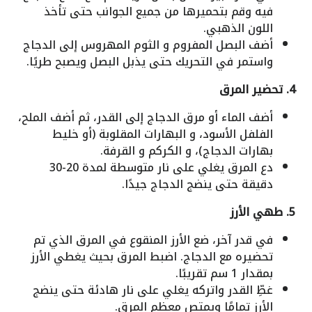
فيه وقم بتحميرها من جميع الجوانب حتى تأخذ
اللون الذهبي.
أضف البصل المفروم و الثوم المهروس إلى الدجاج
واستمر في التحريك حتى يذبل البصل ويصبح طريًا.
4. تحضير المرق
أضف الماء أو مرق الدجاج إلى القدر، ثم أضف الملح،
الفلفل الأسود، و البهارات المقلوبة (أو خليط
بهارات الدجاج)، و الكركم و القرفة.
دع المرق يغلي على نار متوسطة لمدة 20-30
دقيقة حتى ينضج الدجاج جيدًا.
5. طهي الأرز
في قدر آخر، ضع الأرز المنقوع في المرق الذي تم
تحضيره مع الدجاج. اضبط المرق بحيث يغطي الأرز
بمقدار 1 سم تقريبًا.
غطِّ القدر واتركه يغلي على نار هادئة حتى ينضج
الأرز تمامًا ويمتص معظم المرق.