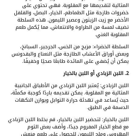
المثالية لتقديمها مع المقلوبة. فهي تحتوي على
خضروات طازجة مثل الطماطم، الخيار، البصل، والفلفل
الأخضر مع زيت الزيتون وعصير الليمون. هذه السلطة
تضيف لمسة من الطراوة والانتعاش، مما يُكمل طعم
المقلوبة الغني.
السلطة الخضراء: مزيج من الخس، الجرجير، السبانخ،
وبعض أوراق الأعشاب الطازجة مثل النعناع والبقدونس
يمكن أن يُضفي على المائدة طابعًا صحيًا وخفيفًا.
2. اللبن الزبادي أو اللبن بالخيار
اللبن الزبادي: يُعتبر اللبن الزبادي من الأطباق الجانبية
المثالية مع المقلوبة. يمكن تقديمه باردًا كوجبة مكملّة،
حيث يُساعد في تهدئة حرارة التوابل ويوازن النكهات
الدسمة في الطبق.
اللبن بالخيار: لتحضير اللبن بالخيار، قم بخلط اللبن الزبادي
مع قطع الخيار المفروم جيدًا، وأضف بعض الثوم
المهروس وملح الليمون للحصول على طعم منعش