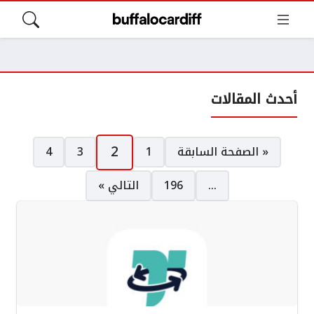
أحدث المقالات
صفحات:
2
« الصفحة السابقة
1
3
4
…
196
التالي »