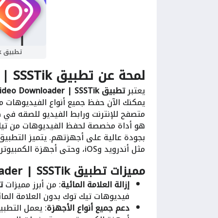
تطبيق Any Video Downloader | SSSTik
لمحة عن
تطبيق Any Video Downloader | SSSTik
يعتبر
تطبيق Any Video Downloader | SSSTik
متصفح للإنترنت ورابط الفيديو للصقه في 
هو أداة مخصصة لحفظ الفيديوهات من تيك 
بجودة عالية على أجهزتهم. يتميز التطبيق
مثل أندرويد وiOS، وحتى أجهزة الكمبيوتر.
مميزات
تطبيق Any Video Downloader | SSSTik
إزالة العلامة المائية
: من أبرز مميزات
تطبي
فيديوهات تيك توك بدون العلامة المائي
دعم جميع أنواع الأجهزة
: يعمل التطبي