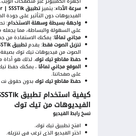
أجهزة الكمبيوتر عبر متصفحات الويب.
سرعة الأداء
: يتميز
تطبيق Any Video Downloader | SSSTik
الفيديوهات دون التأثير على جودة ال
واجهة بسيطة وسهلة الاستخدام
: ت
على السهولة والبساطة، مما يجعله منا
مجاني تمامًا
: يمكنك الاستفادة من جم
تنزيل الصوت فقط
: يقدم
تطبيق Any Video Downloader | SSSTik
الصوت من فيديوهات تيك توك بصيغة MP3، وهي ميزة مفيدة لعشاق الموسيقى.
حفظ مقاطع تيك توك
. لذلك هو أداة م
الموقع مجاني تمامًا
، يمكنك حفظ تيك 
على صفحاتنا.
حفظ مقاطع تيك توك
بدون حقوق نت ب
كيفية استخدام
تطبيق Any Video Downloader | SSSTik
الفيديوهات من تيك توك
نسخ رابط الفيديو
افتح تطبيق تيك توك.
اختر الفيديو الذي ترغب في تنزيله.