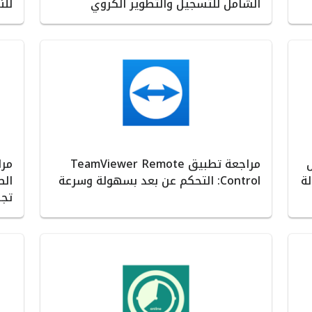
الشامل للتسجيل والتطوير الكروي
للن
ل
مراجعة تطبيق TeamViewer Remote
ة
Control: التحكم عن بعد بسهولة وسرعة
الص
تجر