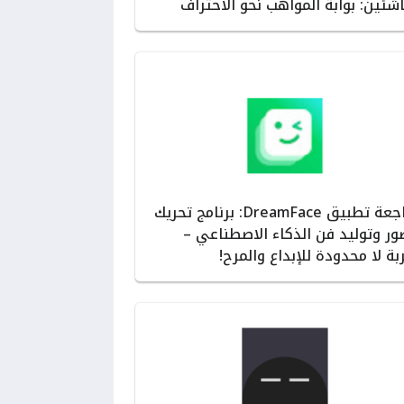
اشئين: بوابة المواهب نحو الاحتراف
مراجعة تطبيق DreamFace: برنامج تحريك
ور وتوليد فن الذكاء الاصطناعي –
بة لا محدودة للإبداع والمرح!