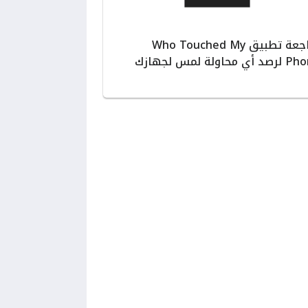
مراجعة تطبيق Who Touched My
ي محاولة لمس لجهازك