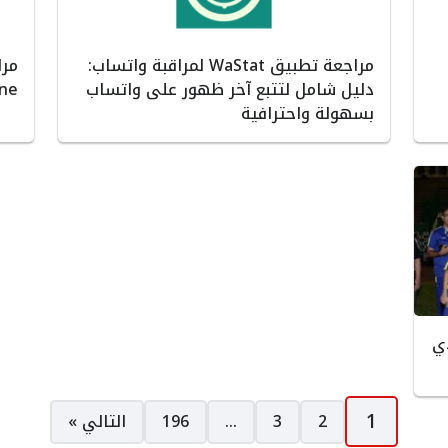
مراجعة تطبيق WaStat لمراقبة واتساب:
دليل شامل لتتبع آخر ظهور على واتساب
Phone لرصد أ
بسهولة واحترافية
ي
1
2
3
…
196
التالي »