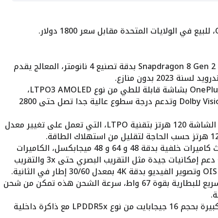
: الهاتف يأتي مزود بمعالج Snapdragon 8 Gen 2 بدقة تصنيع 4 نانومتر، المعالج يقدم
202 بدون منازع.
: يأتي هاتف OnePlus Open بشاشة قابلة للطي من نوع LTPO3 AMOLED،
الشاشة بدقة +2K تدعم تقنية LTPO و Dolby Vision وتدعم درجة سطوع عالية جدا تصل حتى 2800
: الهاتف يدعم معدل تحديث الشاشة 120 هرتز بتقنية LTPO، التي تعمل على تغيير معدل
: الهاتف يأتي مزود بثلاث كاميرات خلفية بدقة 48 و 64 و 48 ميجابكسل، الكاميرات
تقدم أداء في التصوير يعتبر ممتاز جدا، مع دعم إمكانيات جيدة مثل التقريب البصري حتى 3x والتقريب
: الهاتف يدعم الشحن السريع للبطارية بقوة 67 واط، سرعة الشحن هذه تمكن من شحن
: الهاتف يأتي بذاكرة رام كبيرة بحجم 16 جيجابايت من نوع LPDDR5x مع ذاكرة داخلية