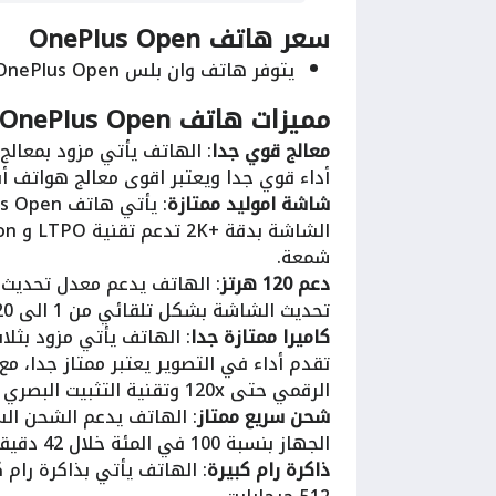
سعر هاتف OnePlus Open
يتوفر هاتف وان بلس OnePlus Open، للبيع في الولايات المتحدة مقابل سعر 1800 دولار.
مميزات هاتف OnePlus Open
معالج قوي جدا
أداء قوي جدا ويعتبر اقوى معالج هواتف أندرويد لسنة 3
شاشة اموليد ممتازة
شمعة.
دعم 120 هرتز
تحديث الشاشة بشكل تلقائي من 1 الى 120 هرتز حسب الحاجة لتقليل من استهلاك الطاقة.
كاميرا ممتازة جدا
الرقمي حتى 120x وتقنية التثبيت البصري OIS وتصوير الفيديو بدقة 4K بمعدل 30/60 إطار في الثانية.
شحن سريع ممتاز
الجهاز بنسبة 100 في المئة خلال 42 دقيقة.
ذاكرة رام كبيرة