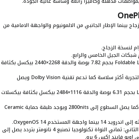
مواصفات مذهلة وكاميرا رائعة وشاشة عالية الجودة.
اج بينما الإطار الجانبي من الالمونيوم والواجهة الامامية من
شبكات الجيل الخامس والرابع.
الشاشة الداخلية نوعها Foldable LTPO3 OLED بحجم 7.82 بوصة والدقة 2268×2440 بيكسل بكثافة
تدعم الشاشة معدل تحديث 120 هرتز لتجربة أكثر سلاسة كما تدعم تقنية Dolby Vision ويصل
الشاشة الخارجية نوعها LTPO3 OLED بحجم 6.31 بوصة والدقة 1116×2484 بيكسل بكثافة بيكسلات
تدعم الشاشة معدل تحديث 120 هرتز كما يصل السطوع إلى 2800nits ويوجد طبقة حماية Ceramic
المعالج كوالكم سناب دراجون 8 الجيل الثاني: ثماني النواة تكنولوجيا تصنيع 4 نانومتر بتردد يصل إلى