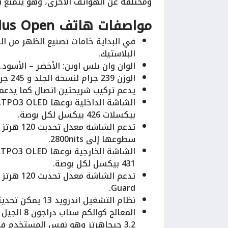
ومختلفة عن الهواتف الأخرى، وهو يتمتع ب
مواصفات هاتف OnePlus Open
في البداية خامات تصنيع الظهر من الزج
البلاستيك.
الوان وان بلس اوبن: الأخضر – الأسود.
الوزن 239 جرام لنسخة الجلد و 245 جرام لنسخة الزجاج.
يدعم تركيب شريحتين اتصال كما يدعم 
بيكسلات 426 بيكسل لكل بوصة.
سطوعها إلى 2800nits.
431 بيكسل لكل بوصة.
Guard.
نظام التشغيل اندرويد 13 يمكن تحديثه إلى اندرويد 14 بينما واجهة المستخدم OxygenOS 14.
3.2 جيجاهرتز وهو نفس المستخدم في اوبو فايند اكس 6 برو.