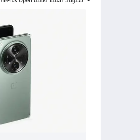
محتويات العلبة: هاتف OnePlus Open – الشاحن وكابل الشحن – دبوس الشريحة – التعليمات.