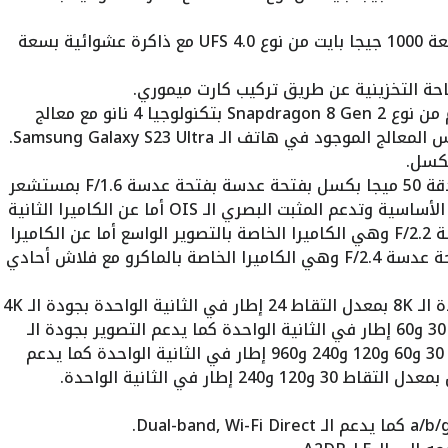
– الإصدار الثالث يأتي بذاكرة صلبة بسعة 1000 جيجا بايت من نوع UFS 4.0 مع ذاكرة عشوائية بسعة
احة التخزينية عن طريق تركيب كارت ميموري.
يأتي الهاتف بمعالج من شركة كوالكم من نوع Snapdragon 8 Gen 2 بتكنولوجيا 4 نانو مع معالج
الكاميرا الخلفية تأتي ثلاثية الأولى بدقة 50 ميجا بكسل بفتحة عدسة بفتحة عدسة F/1.6 بمستشعر
OmniVision OVX8000 وهي الكاميرا الأساسية وتدعم المثبت البصري الـ OIS أما عن الكاميرا الثانية
فتأتي بدقة 8 ميجا بكسل بفتحة عدسة F/2.2 وهي الكاميرا الخاصة بالتصوير الواسع أما عن الكاميرا
الثالثة فتأتي بدقة 2 ميجا بكسل بفتحة عدسة F/2.4 وهي الكاميرا الخاصة بالماكرو مع فلاش أحادي
يدعم الهاتف تصوير الفيديوهات بجودة الـ 8K بمعدل التقاط 24 إطار في الثانية الواحدة بجودة الـ 4K
بدقة 2160 بكسل بمعدل التقاط 24 و 30 و60 إطار في الثانية الواحدة كما يدعم التصوير بجودة الـ
FHD بدقة 1080 بكسل بمعدل التقاط 30 و60 و120 و240 و960 إطار في الثانية الواحدة كما يدعم