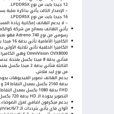
12 جيجا بايت من نوع LPDDR5X.
16 جيجا بايت من نوع LPDDR5X.
– لا يدعم الهاتف إمكانية زيادة المس
رسومي من نوع Adreno 740 فهو نفس المعالج الموجود في هاتف الـ Samsung Galaxy S23 Ultra.
الكاميرا الأمامية تأتي بدقة 16 ميجا بكسل.
من نوع ليد فلاش.
التصوير بجودة الـ HD بدقة 720 بكسل بمعدل التقاط 30 و120 و240 إطار في الثانية الواحدة.
يدعم ميكرفون اضافي لعزل الضوضاء.
الواي فاي يأتي بترددات الـ a/b/g/n/ac/6/7 كما يدعم الـ Dual-band, Wi-Fi Direct.