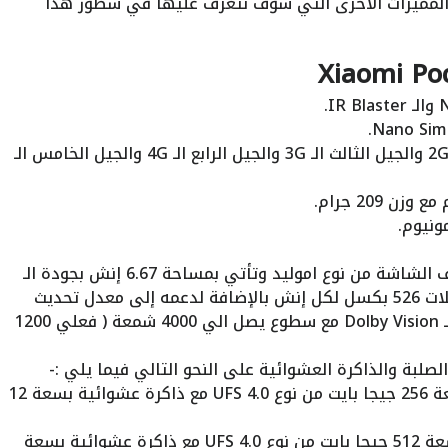
ض المميزات الأخرى التي سوف نتعرف عليها في سطور هذا
يدعم شبكات الاتصال الجيل الثاني الـ 2G والجيل الثالث الـ 3G والجيل الرابع الـ 4G والجيل الخامس الـ
ونيوم.
الشاشة تأتي بشكل الثقب في منتصف الشاشة من نوع اموليد وتأتي بمساحة 6.67 إنش بجودة الـ
1440×3200 بكسل بمعدل كثافة بكسلات 526 بكسل لكل إنش بالإضافة لدعمه إلى معدل تحديث
120Hz مع دعم خاصية الـ HDR10+ والـ Dolby Vision مع سطوع يصل الي 4000 شمعة ( فعلي 1200
الصلبة والذاكرة العشوائية على النحو التالي فيما يلي :-
– الإصدار الأول يأتي بذاكرة صلبة بسعة 256 جيجا بايت من نوع UFS 4.0 مع ذاكرة عشوائية بسعة 12
– الإصدار الثاني يأتي بذاكرة صلبة بسعة 512 جيجا بايت من نوع UFS 4.0 مع ذاكرة عشوائية بسعة