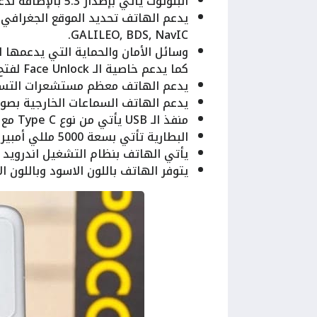
البلوتوث يأتي بإصدار 5.3 بالإضافة لدعمه إلى الـ A2DP, LE.
GALILEO, BDS, NavIC.
وسائل الأمان والحماية التي يدعمها
كما يدعم خاصية الـ Face Unlock لفتح الهاتف عن طريق الوجه.
يدعم الهاتف معظم مستشعرات التسار
يدعم الهاتف السماعات الخارجية بصو
منفذ الـ USB يأتي من نوع Type C مع دعمه لخاصية الـ OTG.
البطارية تأتي بسعة 5000 مللي أمبير كما يدعم الشحن السريع بقوة 120 واط.
يأتي الهاتف بنظام التشغيل اندرويد 14 مع واجهة بوكو الأحدث الـ HyperOS.
يتوفر الهاتف باللون الاسود وباللون ال