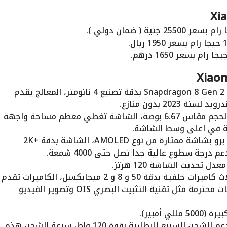
: الهاتف يأتي مزود بمعالج Snapdragon 8 Gen 2 بدقة تصنيع 4 نانومتر، المعالج يقدم
202 بدون منازع.
: الهاتف يأتي بشاشة كبيرة الحجم مقاس 6.67 بوصة، الشاشة تغطي معظم مساحة واجهة
مية في اعلى وسط الشاشة.
: يأتي هاتف بوكو F6 برو بشاشة ممتازة من نوع AMOLED، الشاشة بدقة +2K
ل تحديث الشاشة 120 هرتز.
: الهاتف يأتي مزود بثلاث كاميرات خلفية بدقة 50 و 8 و 2 ميجابكسل، الكاميرات تقدم
أداء في التصوير يعتبر جيد، مع دعم إمكانيات محترمة مثل تقنية التثبيت البصري OIS وتصوير الفيديو
ي أمبير).
: هاتف بوكو F6 برو يدعم الشحن السريع للبطارية بقوة 120 واط، سرعة الشحن هذه