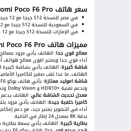
سعر هاتف Xiaomi Poco F6 Pro
في مصر للنسخة 512 جيجا مع 12 جيجا رام بسعر 25500 جنية ( ضمان دولي ).
في السعودية للنسخة 512 جيجا مع 12 جيجا رام بسعر 1950 ريال.
في الإمارات للنسخة 512 جيجا مع 12 جيجا رام بسعر 1650 درهم.
مميزات هاتف Xiaomi Poco F6 Pro
معالج قوي جدا
أداء قوي جدا ويعتبر اقوى معالج هواتف أندرويد لسنة 3
شاشة كبيرة
الهاتف، ما عدا ثقب صغير للكاميرا الأما
شاشة اموليد ممتازة
وتدعم تقنية +HDR10 و Dolby Vision وتدعم درجة سطوع عالية جدا تصل حتى 4000 شمعة.
معدل تحديث الشاشة عالي
: الهاتف يدعم معد
كاميرا خلفية جيدة
بدقة 8K بمعدل 24 إطار في الثانية.
بطارية كبيرة
: الهاتف يأتي بسعة بطارية كبيرة (5000 ملل
شحن سريع قوي جدا