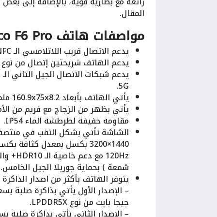
رائعة مع بطارية قوية، بالإضافة إلى بع
المقال.
مواصفات هاتف Xiaomi Poco F6 Pro
يدعم الاتصال قريب اللاتلامسي الـ NFC والـ IR Blaster.
يدعم الهاتف شريحتين إتصال من نوع Nano Sim.
5G.
يأتي الهاتف بأبعاد 160.9x75x8.2 ملم مع وزن 209 جرام.
يأتي بظهر من الزجاج مع فريم من الأم
مقاومة خفيفة لطرطشة الماء IP54.
شمعة ) بحماية جوريلا الجيل الخامس.
يتوفر الهاتف بأكثر من اصدار الذاكرة 
جيجا بايت من نوع LPDDR5X.