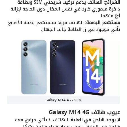
الشرائح
: الهاتف يدعم تركيب شريحتي SIM وبطاقة
ذاكرة ميموري كارد في نفس المكان دون الحاجة لإزالة
أيٍّ منهما.
مستشعر البصمة
: الهاتف مزود بمستشعر بصمة الأصابع
يأتي موجود في زر الطاقة جانب الجهاز.
هاتف Galaxy M14 4G
عيوب هاتف Galaxy M14 4G
لا يوجد شاحن في العلبة
: الهاتف لا يأتي مرفق معه
شاحن في العلبة، يتوجب عليك شراء شاحن بشكل