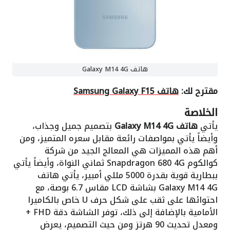
هاتف Galaxy M14 4G
مقترح لك:
هاتف Samsung Galaxy F15
الخلاصة
يأتي
هاتف Galaxy M14 4G
بتصميم جميل وجذاب،
وأيضاً يأتي بمواصفات رائعة مقابل سعره المتميز، ومن
أهم هذه المميزات هي المعالج الجيد من شركة
كوالكوم Snapdragon 680 4G ثماني النواة، وأيضاً يأتي
ببطارية قوية بقدرة 5000 مللي أمبير، يأتي هاتف
Galaxy M14 4G بشاشة LCD مقاس 6.7 بوصة، مع
احتوائها على ثقب على شكل حرف U خاص بالكاميرا
الأمامية بالإضافة إلى ذلك، توفر الشاشة دقة FHD +
ومعدل تحديث 90 هرتز ومن حيث التصميم، يعرض