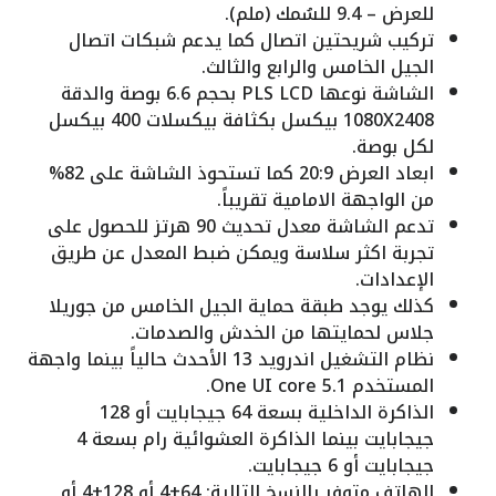
للعرض – 9.4 للسُمك (ملم).
تركيب شريحتين اتصال كما يدعم شبكات اتصال
الجيل الخامس والرابع والثالث.
الشاشة نوعها PLS LCD بحجم 6.6 بوصة والدقة
1080X2408 بيكسل بكثافة بيكسلات 400 بيكسل
لكل بوصة.
ابعاد العرض 20:9 كما تستحوذ الشاشة على 82%
من الواجهة الامامية تقريباً.
تدعم الشاشة معدل تحديث 90 هرتز للحصول على
تجربة اكثر سلاسة ويمكن ضبط المعدل عن طريق
الإعدادات.
كذلك يوجد طبقة حماية الجيل الخامس من جوريلا
جلاس لحمايتها من الخدش والصدمات.
نظام التشغيل اندرويد 13 الأحدث حالياً بينما واجهة
المستخدم One UI core 5.1.
الذاكرة الداخلية بسعة 64 جيجابايت أو 128
جيجابايت بينما الذاكرة العشوائية رام بسعة 4
جيجابايت أو 6 جيجابايت.
الهاتف متوفر بالنسخ التالية: 64+4 أو 128+4 أو