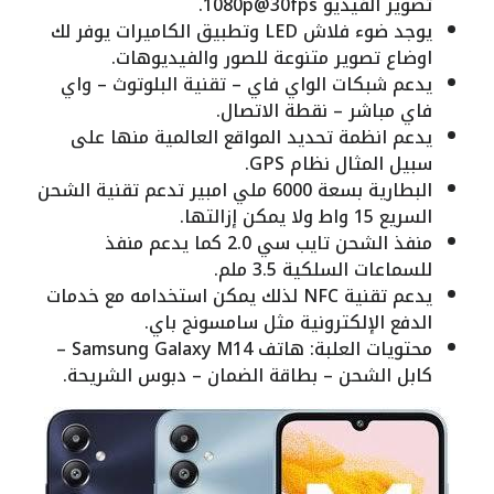
تصوير الفيديو 1080p@30fps.
يوجد ضوء فلاش LED وتطبيق الكاميرات يوفر لك
اوضاع تصوير متنوعة للصور والفيديوهات.
يدعم شبكات الواي فاي – تقنية البلوتوث – واي
فاي مباشر – نقطة الاتصال.
يدعم انظمة تحديد المواقع العالمية منها على
سبيل المثال نظام GPS.
البطارية بسعة 6000 ملي امبير تدعم تقنية الشحن
السريع 15 واط ولا يمكن إزالتها.
منفذ الشحن تايب سي 2.0 كما يدعم منفذ
للسماعات السلكية 3.5 ملم.
يدعم تقنية NFC لذلك يمكن استخدامه مع خدمات
الدفع الإلكترونية مثل سامسونج باي.
محتويات العلبة: هاتف Samsung Galaxy M14 –
كابل الشحن – بطاقة الضمان – دبوس الشريحة.