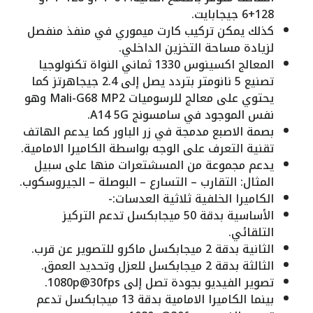
128+6 جيجابايت.
كذلك يمكن تركيب كارت ميموري في منفذ منفصل
لزيادة مساحة التخزين الداخلي.
المعالج اكسينوس 1330 ثماني النواة تكنولوجيا
تصنيع 5 نانومتر بتردد يصل إلى 2.4 جيجاهرتز كما
يحتوي على معالج للرسوميات Mali-G68 MP2 وهو
نفس الموجود في سامسونج A14 5G.
بصمة الاصبع مدمجة في زر الباور كما يدعم الهاتف
تقنية التعرف على الوجه بواسطة الكاميرا الامامية.
يدعم مجموعة من المسشتعرات منها على سبيل
المثال: التقارب – التسارع – البوصلة – الجيروسكوب.
الكاميرا الخلفية ثلاثية العدسات:-
الأساسية بدقة 50 ميجابكسل تدعم التركيز
التلقائي.
الثانية بدقة 2 ميجابكسل ماكرو للتصوير عن قرب.
الثالثة بدقة 2 ميجابكسل للعزل وتحديد العمق.
تصوير الفيديو بجودة تصل إلى 1080p@30fps.
بينما الكاميرا الامامية بدقة 13 ميجابكسل تدعم