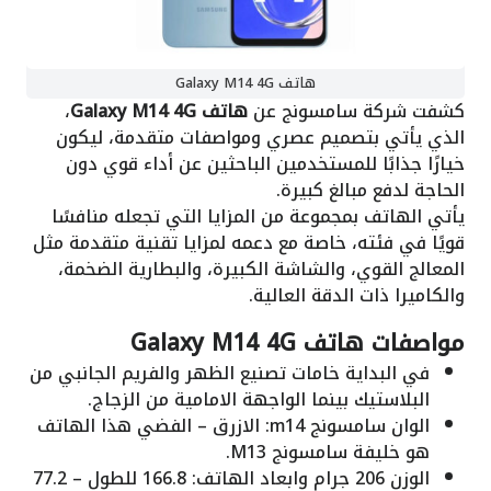
هاتف Galaxy M14 4G
كشفت شركة سامسونج عن
هاتف Galaxy M14 4G
،
الذي يأتي بتصميم عصري ومواصفات متقدمة، ليكون
خيارًا جذابًا للمستخدمين الباحثين عن أداء قوي دون
الحاجة لدفع مبالغ كبيرة.
يأتي الهاتف بمجموعة من المزايا التي تجعله منافسًا
قويًا في فئته، خاصة مع دعمه لمزايا تقنية متقدمة مثل
المعالج القوي، والشاشة الكبيرة، والبطارية الضخمة،
والكاميرا ذات الدقة العالية.
مواصفات هاتف Galaxy M14 4G
في البداية خامات تصنيع الظهر والفريم الجانبي من
البلاستيك بينما الواجهة الامامية من الزجاج.
الوان سامسونج m14: الازرق – الفضي هذا الهاتف
هو خليفة سامسونج M13.
الوزن 206 جرام وابعاد الهاتف: 166.8 للطول – 77.2