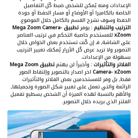
الإعدادات ومنه يٌمكن للشخص ضبط كٌل التفاصيل
الخاصة بالكاميرا أو الأوضاع أو مسار الحفظ أو جودة
الحفظ وسوف نشرح القسم بالكامل خلال الموضوع.
الترتيب والتنظيم
: يوفر
تطبيق Mega Zoom Camera-
xZoom
للمستخدم خاصية التحكم في ترتيب العناصر
على الشاشة, فـ إن كٌنت تستخدم بعض الخواص خلال
التصوير ولا تريد عرض كٌل الأزرار يٌمكنك تغيير الترتيب
بسهولة من الإعدادات.
الفلاتر والتأثيرات
: وأخيراً لن يهتم
تطبيق Mega Zoom
Camera- xZoom
اخر اصدار بالتصوير وإلتقاط الصور
فقط, بل وفر للمستخدمين بعض الفلاتر والتأثيرات
الرائعة والتي تعمل على تغيير شكل الصورة وتجميلها,
والأهم بالنسبة لهذه الميزة أن الشخص يسطيع تفعيل
الفلتر الذي يريده خلال التصوير.