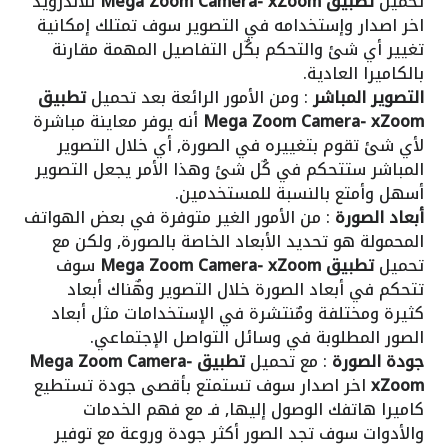
تحميل
تطبيق Mega Zoom Camera- xZoom
للاندرويد
اخر اصدار وإستخدامه في التصوير سوف تمتلك إمكانية
تغيير أي شئ والتحكم بكٌل التفاصيل المهمة مقارنة
بالكاميرا العادية.
التصوير المباشر
: ومن الأمور الرائعة بعد تحميل
تطبيق
Mega Zoom Camera- xZoom
أنه يوفر معاينة مباشرة
لأي شئ تقوم بتغييره في الصورة, أي خلال التصوير
المباشر ستتحكم في كٌل شئ وهذا الأمر يجعل التصوير
أسهل وأمتع بالنسبة للمستخدمين.
أبعاد الصورة
: من الأمور الغير متوفرة في بعض الهواتف
المحمولة هو تحديد الأبعاد الخاصة بالصورة, ولكن مع
تحميل
تطبيق Mega Zoom Camera- xZoom
سوف
تتحكم في أبعاد الصورة خلال التصوير وهٌناك أبعاد
كثيرة ومختلفة ومٌنتشرة في الإستخدامات مثل أبعاد
الصور المطلوبة في وسائل التواصل الإجتماعي.
جودة الصورة
: مع تحميل
تطبيق Mega Zoom Camera-
xZoom
اخر اصدار سوف تستمتع بأقصى جودة تستطيع
كاميرا هاتفك الوصول إليها, فـ مع فهم الخدمات
والأدوات سوف تجد الصور أكثر جودة وروعة مع توفير