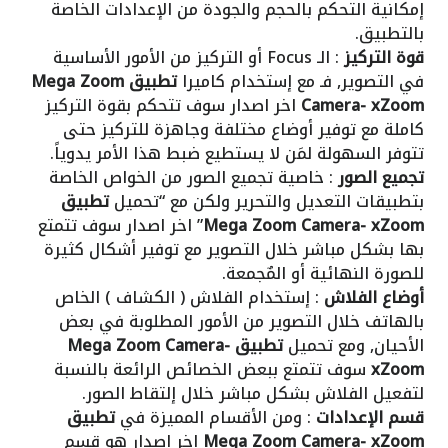
إمكانية التحكم بالحجم والجودة من الإعدادات الخاصة
بالتطبيق.
قوة التركيز
: الـ Focus أو التركيز من الأمور الأساسية
في التصوير, فـ مع إستخدام كاميرا
تطبيق Mega Zoom
Camera- xZoom
اخر اصدار سوف تتحكم بقوة التركيز
كاملة مع توفير أوضاع مختلفة وجاهزة للتركيز حتى
تتوفر السهولة لمَن لا يستطيع ضبط هذا الأمر يدوياً.
تجميع الصور
: خاصية تجميع الصور من الخواص الخاصة
بتطبيقات التعديل والتحرير ولكن مع “تحميل
تطبيق
Mega Zoom Camera- xZoom
” اخر اصدار سوف تتمتع
بها بشكل مباشر خلال التصوير مع توفير أشكال كثيرة
للصورة النهائية أو المٌجمعة.
أوضاع الفلاش
: إستخدام الفلاش ( الكشاف ) الخاص
بالهاتف خلال التصوير من الأمور المطلوبة في بعض
الأحيان, ومع تحميل
تطبيق Mega Zoom Camera-
xZoom
سوف تتمتع ببعض الخصائص الرائعة بالنسبة
لتفعيل الفلاش بشكل مباشر خلال إلتقاط الصور.
قسم الإعدادات
: ومن الأقسام المميزة في
تطبيق
Mega Zoom Camera- xZoom
اخر اصدار هو قسم