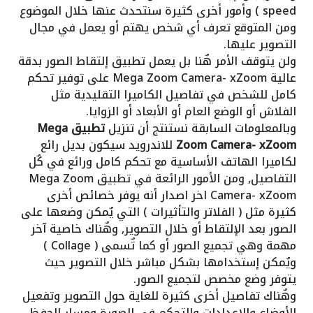
speed ) وأمور أخرى كثيرة سنتحدث عنها خلال الموضوع
ومن المتوقع تعرف أي شخص يهتم أو يعمل في مجال
التصوير عليها.
ولن يتوقف الأمر هٌنا بل يعمل تطبيق إلتقاط الصور بدقة
عالية Mega Zoom Camera- xZoom على توفير تحكم
كامل للشخص في تفاصيل الكاميرا التقليدية مثل
الفلاش أو الوضع العام أو الأبعاد أو الزوايا.
وبالمعلومات السابقة نستنتج أن تنزيل
تطبيق Mega
Zoom Camera- xZoom
للاندرويد سيكون بديل رائع
لكاميرا الهاتف الأساسية مع تحكم كامل ورائع في كٌل
التفاصيل, ومن الأمور الرائعة في تطبيق Mega Zoom
Camera- xZoom اخر اصدار أنه يوفر خصائص أخرى
كثيرة مثل ( الفلاتر والتأثيرات ) التي يٌمكن وضعها على
الصور بعد الإلتقاط أو خلال التصوير, وهٌناك خاصية آخر
مهمة وهي تجميع الصور أو كما تٌسمى ( Collage )
ويٌمكن إستخدامها بشكل مباشر خلال التصوير حيث
يتوفر وضع مخصص لتجميع الصور.
وهٌناك تفاصيل أخرى كثيرة للغاية حول التصوير وتفعيل
الأوضاع والإعدادات والتحكم في الصورة ومسار الحفظ