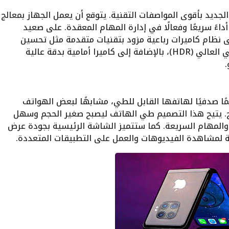
ديد بأقوى المواصفات التقنية. يتوقع أن يعمل الجهاز بمعالج
ا، مما يوفر أداءً سريعًا وفعالًا في إدارة المهام المعقدة. على صعيد
ى نظام كاميرات رباعية مزود بتقنيات متقدمة مثل تحسين
التصوير الليلي والتصوير بالمدى الديناميكي العالي (HDR)، بالإضافة إلى كاميرا أمامية بدقة عالية
ًا صدفيًا لهاتفها القابل للطي، مشابهًا لبعض الهواتف
Galaxy Z F من سامسونج. يتيح هذا التصميم طي الهاتف ليصبح صغير الحجم وسهل
والمهام السريعة. كما ستتميز الشاشة الرئيسية بجودة عرض
لية لمشاهدة الفيديوهات والعمل على التطبيقات المتعددة.