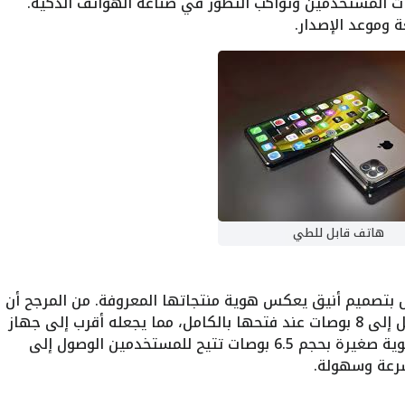
ت المستخدمين وتواكب التطور في صناعة الهواتف الذكية.
 وموعد الإصدار.
هاتف قابل للطي
ل بتصميم أنيق يعكس هوية منتجاتها المعروفة. من المرجح أن
يتمتع الجهاز بشاشة OLED مرنة بحجم يصل إلى 8 بوصات عند فتحها بالكامل، مما يجعله أقرب إلى جهاز
لوحي صغير. عند الطي، ستظهر شاشة ثانوية صغيرة بحجم 6.5 بوصات تتيح للمستخدمين الوصول إلى
سرعة وسهولة.