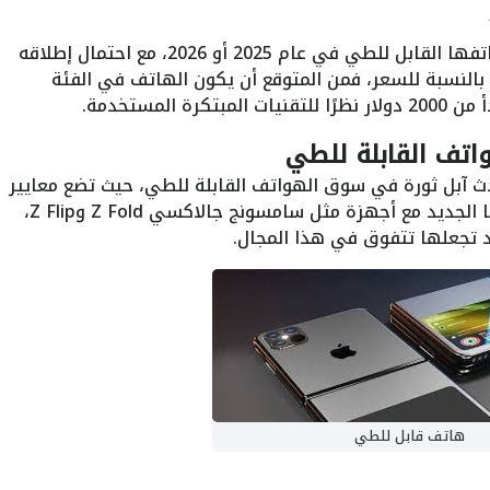
تشير التقارير إلى أن آبل قد تكشف عن هاتفها القابل للطي في عام 2025 أو 2026، مع احتمال إطلاقه
 بالنسبة للسعر، فمن المتوقع أن يكون الهاتف في الفئة
المستخدمة.
اتف القابلة للطي
ث آبل ثورة في سوق الهواتف القابلة للطي، حيث تضع معايير
جديدة للجودة والابتكار. سيتنافس هاتفها الجديد مع أجهزة مثل سامسونج جالاكسي Z Fold وZ Flip،
د تجعلها تتفوق في هذا المجال.
هاتف قابل للطي