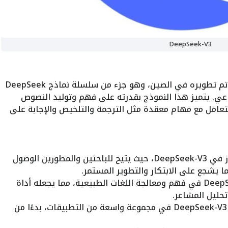
DeepSeek-V3
DeepSeek-V3 هو نموذج لغة كبير (LLM) تم تطويره في الصين، وهو جزء من سلسلة نماذج DeepSeek
عي. يتميز هذا النموذج بقدرته على فهم وتوليد النصوص
لتعامل مع مهام معقدة مثل الترجمة والتلخيص والإجابة على
تعتبر هذه الميزة الأبرز في DeepSeek-V3، حيث يتيح للباحثين والمطورين الوصول
ا يشجع على الابتكار والتطوير المستمر.
يتفوق DeepSeek-V3 في فهم ومعالجة اللغات الطبيعية، مما يجعله أداة
تحليل المشاعر.
يمكن استخدام DeepSeek-V3 في مجموعة واسعة من التطبيقات، بدءًا من