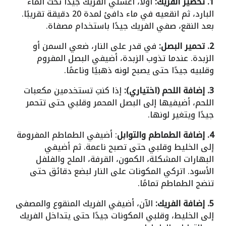
1. تحضير الفريك:
أولاً، اغسلي الفريك جيدًا تحت الماء
البارد، ثم انقعيه في ماء دافئ لمدة 20 دقيقة تقريبًا.
بعد النقع، صفي الفريك جيدًا باستخدام مصفاة.
2. تحمير البصل:
في قدر على النار، ضعي السمن أو
الزبدة. عندما تذوب الزبدة، أضيفي البصل المفروم
وقلبيه جيدًا حتى يصبح لونه ذهبيًا وناعمًا.
3. إضافة اللحم (اختياري):
إذا كنتِ تستخدمين مكعبات
اللحم، أضيفيها إلى البصل المحمر وقلبي حتى تتحمر
جيدًا ويتغير لونها.
4. إضافة الطماطم والتوابل
: أضيفي الطماطم المفرومة
إلى الخليط وقلبي حتى تصبح ناعمة. ثم أضيفي
البهارات المشكلة، الكمون، القرفة، الملح والفلفل
الأسود. اتركي المكونات على النار لبضع دقائق حتى
تنضج الطماطم تمامًا.
5. إضافة الفريك:
الآن، أضيفي الفريك المنقوع والمصفى
إلى الخليط، وقلبي المكونات جيدًا حتى يتداخل الفريك