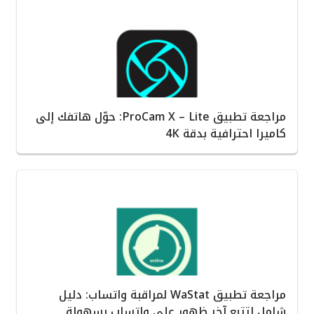
مراجعة تطبيق ProCam X – Lite: حوّل هاتفك إلى
كاميرا احترافية بدقة 4K
مراجعة تطبيق WaStat لمراقبة واتساب: دليل
شامل لتتبع آخر ظهور على واتساب بسهولة