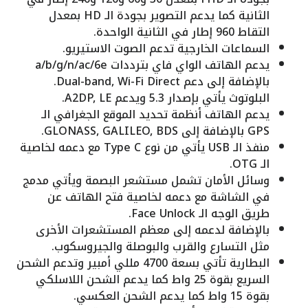
الثانية كما يدعم التصوير بجودة الـ HD بمعدل
التقاط 960 إطار في الثانية الواحدة.
السماعات الخارجية تدعم الصوت الاستيريو.
يدعم الهاتف الواي فاي بترددات a/b/g/n/ac/6e
بالإضافة إلى دعم Dual-band, Wi-Fi Direct.
البلوتوث يأتي بإصدار 5.3 ويدعم A2DP, LE.
يدعم الهاتف أنظمة تحديد الموقع الجغرافي الـ
GPS بالإضافة إلى GLONASS, GALILEO, BDS.
منفذ الـ USB يأتي من نوع Type C مع دعمه لخاصية
الـ OTG.
وسائل الأمان تشمل مستشعر البصمة ويأتي مدمج
في الشاشة مع دعمه لخاصية فتح الهاتف عن
طريق الوجه الـ Face Unlock.
بالإضافة لدعمه إلى معظم المستشعرات الأخرى
مثل التسارع والقرب والبوصلة والجيروسكوب.
البطارية تأتي بسعة 4700 مللي أمبير وتدعم الشحن
السريع بقوة 25 واط كما يدعم الشحن اللاسلكي
بقوة 15 واط كما يدعم الشحن العكسي.