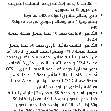
– الهاتف لا يدعم إمكانية زيادة المساحة التخزينية
عن طريق كارت ميموري.
يأتي بمعالج عشاري النواة Exynos 2400e
بتكنولوجيا 4 نانو ومعالج رسومي من نوع Xclipse
940.
الكاميرا الأمامية بدقة 10 ميجا بكسل بفتحة عدسة
F/2.4.
الكاميرا الخلفية ثلاثية الأولى بدقة 50 ميجا بكسل
بفتحة عدسة F/1.8 وتدعم المثبت البصري الـ OIS أما
عن الكاميرا الثانية فتأتي بدقة 8 ميجا بكسل بفتحة
عدسة F/2.4 وتدعم التقريب البصري حتى 3 أضعاف
بدون فقدان الجودة كما تدعم المثبت البصري الـ OIS
أما عن الكاميرا الثالثة فتأتي بدقة 12 ميجا بكسل
بفتحة عدسة F/2.2 للتصوير الواسع الـ Ultra Wide
مع فلاش أحادي من نوع ليد فلاش.
تصوير الفيديو بجودة 8K بمعدل 24 إطار في الثانية،
كما يدعم التصوير بجودة الـ 4K بمعدل التقاط 30
و60 إطار في الثانية الواحدة كما يدعم التصوير
بجودة الـ FHD بمعدل 30 و60 و120 و240 إطار في