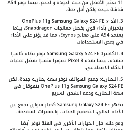
11 تعتبر الأفضل من حيث الجودة والحجم، بينما توفر A54
شاشة جيدة ولكن أقل دقة.
3. الأداء: Samsung Galaxy S24 FE وOnePlus 11
يتميزان بأداء قوي بفضل معالجات Snapdragon، بينما
يعتمد A54 على معالج Exynos، مما قد يؤثر على الأداء
في بعض الاستخدامات.
4. الكاميرا: Samsung Galaxy S24 FE يوفر نظام كاميرا
متقدم، بينما يقدم Pixel 8 تصويرا متميزا بفضل تقنيات
الذكاء الاصطناعي.
5. البطارية: جميع الهواتف توفر سعة بطارية جيدة، لكن
Samsung Galaxy S24 FE وOnePlus 11 يتفوقان في
سعة البطارية ودعم الشحن السريع.
يظهر Samsung Galaxy S24 FE كخيار متوازن يجمع بين
الأداء العالي، التصميم الجذاب، والمميزات المتقدمة.
ومع ذلك، فإن الخيارات الأخرى في الفئة توفر أيضا