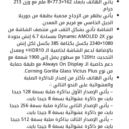
يأتي الهاتف بأبعاد 162×77.3×8 ملم مع وزن 213
جرام.
يأتي بظهر من الزجاج محمية بطبقة من جوريلا
الجيل الخامس مع فريم من المعدن.
الشاشة تأتي بشكل الثقب في منتصف الشاشة من
نوع Dynamic AMOLED 2X بمساحة 6.7 إنش بجودة
1080×2340 بكسل بكثافة 385 بكسل لكل إنش
بالإضافة لدعم الشاشة لخاصية الـ HDR10+ ومعدل
التحديث 120Hz مع سطوع يصل إلى 1900 شمعة مع
دعم خاصية الـ Always On Display مع طبقة حماية
من نوع Corning Gorilla Glass Victus Plus.
يأتي الهاتف بأكثر من إصدار للذاكرة الصلبة
والعشوائية على النحو التالي :-
– يأتي الإصدار الأول بذاكرة صلبة بسعة 128 جيجا
بايت مع ذاكرة عشوائية بسعة 8 جيجا بايت.
– يأتي الإصدار الثاني بذاكرة صلبة بسعة 256 جيجا
بايت مع ذاكرة عشوائية بسعة 8 جيجا بايت.
– يأتي الإصدار الثالث بذاكرة صلبة بسعة 512 جيجا
بايت مع ذاكرة عشوائية بسعة 8 جيجا بايت.