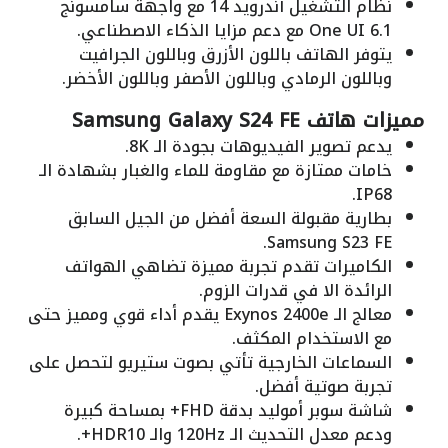
نظام التشغيل أندرويد 14 مع واجهة سامسونج
One UI 6.1 مع دعم مزايا الذكاء الاصطناعي.
يتوفر الهاتف باللون الأزرق وباللون الجرافيت
وباللون الرمادي وباللون الأصفر وباللون الأخضر.
مميزات هاتف Samsung Galaxy S24 FE
يدعم تصوير الفيديوهات بجودة الـ 8K.
خامات ممتازة مع مقاومة للماء والغبار بشهادة الـ
IP68.
بطارية مقبولة السعة أفضل من الجيل السابق
Samsung S23 FE.
الكاميرات تقدم تجربة مميزة تضاهي الهواتف
الرائدة الا في قدرات الزوم.
معالج الـ Exynos 2400e يقدم أداء قوي ومميز حتى
مع الاستخدام المكثف.
السماعات الخارجية تأتي بصوت ستيريو لتحصل على
تجربة صوتية أفضل.
شاشة سوبر أموليد بدقة FHD+ بمساحة كبيرة
ودعم معدل التحديث الـ 120Hz والـ HDR10+.