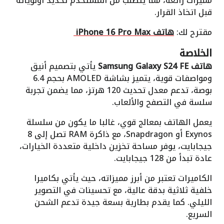
مميزات رائعة، مما يتطلب من المستخدم تحديد أولوياته
قبل اتخاذ القرار.
مقترح لك:
هاتف iPhone 16 Pro Max
الخلاصة
هاتف Samsung Galaxy S24 FE
يأتي بتصميم أنيق
ومواصفات قوية، يتميز بشاشة AMOLED بحجم 6.4
بوصة، تدعم معدل تحديث 120 هرتز، مما يضمن تجربة
سلسة في التصفح والألعاب.
يعمل الهاتف بمعالج قوي، غالبا ما يكون من سلسلة
Exynos أو Snapdragon، مع ذاكرة RAM تصل إلى 8
جيجابايت، يوفر مساحة تخزين داخلية متعددة الخيارات،
عادة تبدأ من 128 جيجابايت.
الكاميرات تعتبر من أبرز مميزاته، حيث يأتي بكاميرا
خلفية ثلاثية بدقة عالية، مع تحسينات في التصوير
الليلي. كما يقدم بطارية بسعة جيدة تدعم الشحن
السريع.