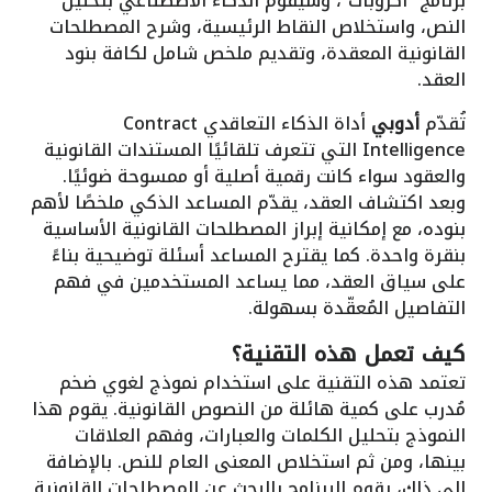
برنامج “أكروبات”، وسيقوم الذكاء الاصطناعي بتحليل
النص، واستخلاص النقاط الرئيسية، وشرح المصطلحات
القانونية المعقدة، وتقديم ملخص شامل لكافة بنود
العقد.
تُقدّم
أدوبي
أداة الذكاء التعاقدي Contract
Intelligence التي تتعرف تلقائيًا المستندات القانونية
والعقود سواء كانت رقمية أصلية أو ممسوحة ضوئيًا.
وبعد اكتشاف العقد، يقدّم المساعد الذكي ملخصًا لأهم
بنوده، مع إمكانية إبراز المصطلحات القانونية الأساسية
بنقرة واحدة. كما يقترح المساعد أسئلة توضيحية بناءً
على سياق العقد، مما يساعد المستخدمين في فهم
التفاصيل المُعقّدة بسهولة.
كيف تعمل هذه التقنية؟
تعتمد هذه التقنية على استخدام نموذج لغوي ضخم
مُدرب على كمية هائلة من النصوص القانونية. يقوم هذا
النموذج بتحليل الكلمات والعبارات، وفهم العلاقات
بينها، ومن ثم استخلاص المعنى العام للنص. بالإضافة
إلى ذلك، يقوم البرنامج بالبحث عن المصطلحات القانونية