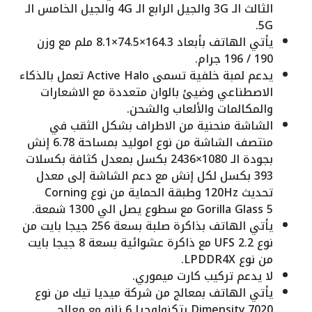
الثالث الـ 3G والجيل الرابع الـ 4G والجيل الخامس الـ
5G.
يأتي الهاتف بأبعاد 164.3×74.5×8.1 ملم مع وزن
190 / 196 جرام.
يدعم لمبة خلفية تسمى Active Halo تعمل بالذكاء
الاصطناعي وضيئ بالوان متعددة مع الاشعارات
والمكالمات والألعاب والشحن.
الشاشة منحنية من الاطراف بشكل الثقب في
منتصف الشاشة من نوع اموليد بمساحة 6.78 إنش
بجودة الـ 1080×2436 بكسل بمعدل كثافة بكسلات
393 بكسل لكل إنش مع دعم الشاشة إلى معدل
تحديث 120Hz وطبقة الحماية من نوع Corning
Gorilla Glass 5 مع سطوع يصل الي 1300 شمعة.
يأتي الهاتف بذاكرة صلبة بسعة 256 جيجا بايت من
نوع UFS 2.2 مع ذاكرة عشوائية بسعة 8 جيجا بايت
من نوع LPDDR4X.
لا يدعم تركيب كارت ميموري.
يأتي الهاتف بمعالج من شركة ميديا تيك من نوع
Dimensity 7020 بتكنولوجيا 6 نانو مع معالج