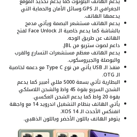
يدعم الهاتف البلوتوث كما يدعم تحديد الموقع
الجغرافي الـ GPS.وسائل الأمان والحماية التي
يدعمها الهاتف.
يدعم الهاتف مستشعر البصمة ويأتي مدمج
بالشاشة كما يدعم خاصية الـ Face Unlock لفتح
الهاتف عن طريق الوجه.
داعم لصوت ستريو من JBL.
يدعم الهاتف معظم مستشعرات التسارع والقرب
والبوصلة والجيروسكوب.
منفذ الـ USB يأتي من نوع Type C مع دعمه لخاصية
الـ OTG.
البطارية تأتي بسعة 5000 مللي أمبير كما يدعم
الشحن السريع بقوة 45 واط والشحن اللاسلكي
بقوة 20 واط كما يدعم الشحن العكسي.
يأتي الهاتف بنظام التشغيل اندرويد 14 مع واجهة
انفنكس الأحدث الـ XOS 14.
يتوفر الهاتف باللون الأخضر وباللون الذهبي.