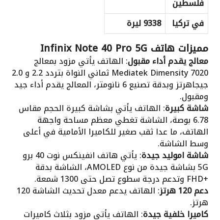
فلسطين
في تركيا
9338 ليرة
مميزات هاتف Infinix Note 40 Pro 5G
معالج يقدم أداء مقبول
: الهاتف يأتي مزود بمعالج
Mediatek Dimensity 7020 ثماني النواة بتردد 2.2 و 2.0
جيجاهرتز وبدقة تصنيع 6 نانومتر، المعالج يقدم أداء جيد
ومقبول.
شاشة كبيرة
: الهاتف يأتي بشاشة كبيرة الحجم مقاس
6.78 بوصة، الشاشة تغطي معظم مساحة واجهة
الهاتف، ما عدا ثقب صغير للكاميرا الأمامية في أعلى
وسط الشاشة.
شاشة اموليد جيدة
: يأتي هاتف انفينكس نوت 40 برو
5G بشاشة جيدة من نوع AMOLED، الشاشة بدقة
+FHD وتدعم درجة سطوع تصل حتى 1300 شمعة.
دعم 120 هرتز
: الهاتف يدعم معدل تحديث الشاشة 120
هرتز.
كاميرا خلفية جيدة
: الهاتف يأتي مزود بثلاث كاميرات