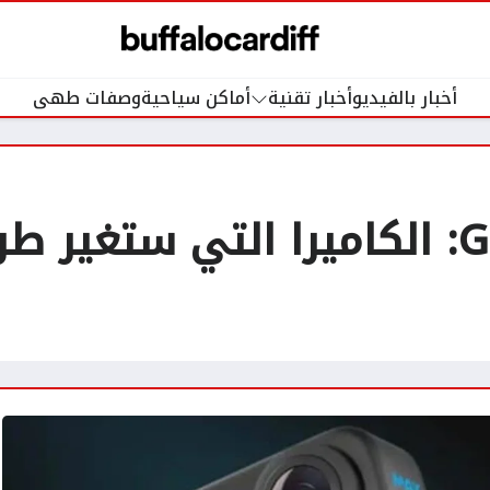
أخبار بالفيديو
أخبار تقنية
أماكن سياحية
وصفات طهى
كاميرا GoPro MAX: الكاميرا التي س