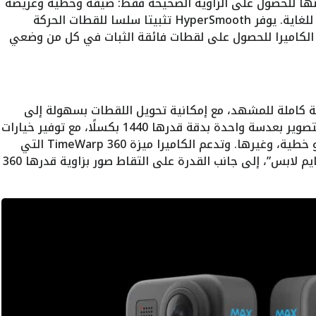
ينها للحصول على الزاوية الصحيحة فقط: ضيقة وخطية وعريضة
وأقصى عرض فائق لتلك اللقطات الواسعة للغاية. يوفر HyperSmooth تثبيتا سلسا للقطات الحركة
ل الكاميرا للحصول على لقطات فائقة الثبات في كل من وضعي
ة كاملة للمشهد، مع إمكانية تحويل اللقطات بسهولة إلى
مقاطع فيديو بدقة قدرها 4K، كما تدعم التصوير بعدسة واحدة بدقة قدرها 1440 بكسلًا، مع توفير خيارات
لعدسات رقمية مختلفة، ضيقة أو واسعة أو خطية، وغيرها. وتدعم الكاميرا ميزة TimeWarp 360 التي
تتيح إنشاء مقاطع فيديو إبداعية بتقنية “تايم لابس”، إلى جانب القدرة على التقاط صور بزاوية قدرها 360