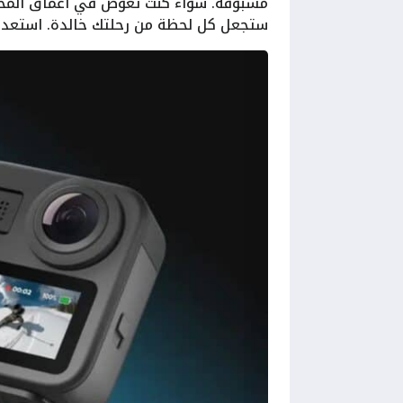
مسبوقة. سواء كنت تغوص في أعماق المحيط
ستجعل كل لحظة من رحلتك خالدة. استعد 