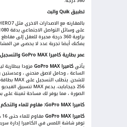
360 درجة.
تطبيق Quik والبث
بالمقارنه مع الاصدارات الاخري مثل HERO7 أو HERO8 Black، يدعم
بزاوية 360 درجة محيرة للعقل إلى
يمكنك أيضا تجربة عدد لا يحصى من المشاهد
عمر بطارية كاميرا GoPro MAX والتسجيل
يأتي
كاميرا GoPro MAX
الصورة ، مما يوفر لك مساحة ثمينة على بطاقة SD الخا
كاميرا GoPro MAX: مقاوم للماء والتحكم الصوتي
كاميرا GoPro MAX
مق