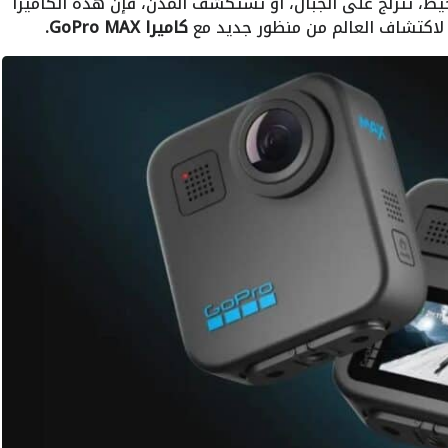
، تتزلج على الجبال، أو تستكشف المدن، فإن هذه الكاميرا
لاكتشاف العالم من منظور جديد مع
كاميرا GoPro MAX.