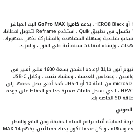
كاميرا GoPro MAX
البث المباشر
على وسائل التواصل الاجتماعي بدقة 1080 بكسل. في تطبيق Quik ، استخدم Reframe لتحويل لقطاتك
 مقاطع فيديو تقليدية وسهلة المشاهدة والمشاركة تذهل جمهورك.
ات ، وإنشاء انتقالات سينمائية على الفور ، والمزيد.
مزودا ببطارية ليثيوم أيون قابلة لإعادة الشحن بسعة 1600 مللي أمبير في
الساعة ، وحامل لاصق منحني ، وعدستين واقيين ، وغطاءين للعدسة ، ومشبك تثبيت ، وكابل USB-C
للشحن. يتطلب التسجيل على MAX بطاقة microSD من الفئة 10 أو UHS-1 كحد أدنى يصل حجمها إلى
256 جيجابايت. يدعم MAX تنسيق الفيديو HEVC ، الذي يسجل ملفات صغيرة جدا مع الحفاظ على جودة
صة بك.
اوم للماء حتى 16 درجة لحمايته أثناء براعم المياه الخفيفة ومن البقع والمطر.
توفر شاشة اللمس في الكاميرا إدارة سريعة وسهلة ، ولكن عندما تكون يديك ممتلئتين، يفهم MAX 14