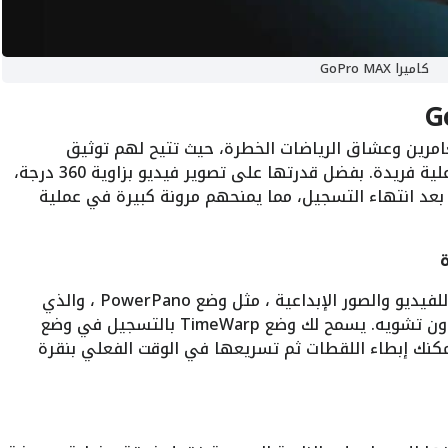
كاميرا GoPro MAX
لمغامرين وعشاق الرياضات الخطرة، حيث تتيح لهم توثيق
لحظاتهم المميزة بجودة عالية وتجربة تفاعلية فريدة. بفضل قدرتها على تصوير فيديو بزاوية 360 درجة،
 بعد انتهاء التسجيل، مما يمنحهم مرونة كبيرة في عملية
أوضاعا متعددة للفيديو والصور الإبداعية ، مثل وضع PowerPano ، والذي
يمكنه التقاط صور ثابتة بزاوية 270 درجة دون تشويه. يسمح لك وضع TimeWarp بالتسجيل في وضع
 يمكنك إبطاء اللقطات ثم تسريعها في الوقت الفعلي بنقرة