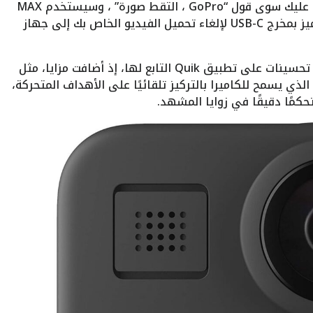
أمرا صوتيا بأكثر من عشر لغات ولهجات. ما عليك سوى قول “GoPro ، التقط صورة” ، وسيستخدم MAX
إعداداتك الحالية لالتقاط صورة. كما أنه يتميز بمخرج USB-C لإلغاء تحميل الفيديو الخاص بك إلى جهاز
وفيما يتعلق بتجربة التحرير، قدّمت GoPro تحسينات على تطبيق Quik التابع لها، إذ أضافت مزايا، مثل
لذي يسمح للكاميرا بالتركيز تلقائيًا على الأهداف المتحركة،