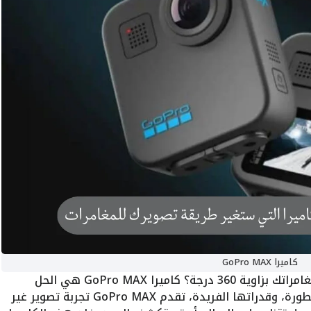
كاميرا GoPro MAX
هل تبحث عن كاميرا تلتقط كل لحظة من مغامراتك بزاوية 360 درجة؟ كاميرا GoPro MAX هي الحل
الأمثل! مع تصميمها المتين، تقنياتها المتطورة، وقدراتها الفريدة، تقدم GoPro MAX تجربة تصوير غير