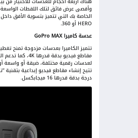
هناك أربعة أحجام للعدسات للاختيار من ب
الخاصة بك التي تتميز بتسوية الأفق داخ
HERO أو 360.
عدسة كاميرا GoPro MAX
تتميز الكاميرا بعدسات مزدوجة تمنح تغطي
درجة بدقة قدرها 16 ميجابكسل.