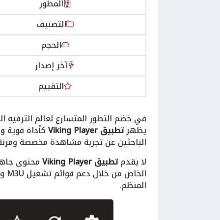
المطور
التصنيف
الحجم
آخر إصدار
التقييم
يظهر
تطبيق Viking Player
كأداة قوية و
الباحثين عن تجربة مشاهدة مخصصة ومرنة
لا يقدم
تطبيق Viking Player
محتوى جاهزً
المنظم.