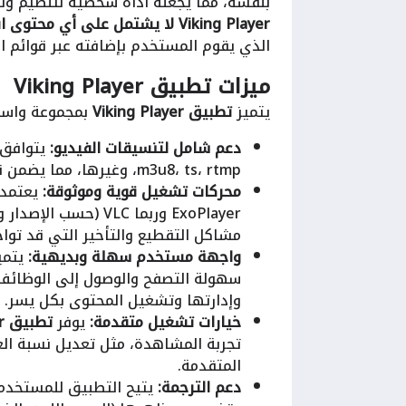
بنفسه، مما يجعله أداة شخصية لتنظيم وتج
Viking Player لا يشتمل على أي محتوى افتراضي أو قنوات مدمجة.
الذي يقوم المستخدم بإضافته عبر قوائم ا
ميزات تطبيق Viking Player
يتميز
تطبيق Viking Player
بمجموعة واسعة
دعم شامل لتنسيقات الفيديو:
يتوافق 
m3u8، ts، rtmp، وغيرها، مما يضمن قدرته على تشغيل معظم مصادر البث المتاحة عبر قوائم IPTV.
محركات تشغيل قوية وموثوقة:
يعتمد
ExoPlayer وربما VLC
مشاكل التقطيع والتأخير التي قد تو
واجهة مستخدم سهلة وبديهية:
يتمي
سهولة التصفح والوصول إلى الوظائف 
وإدارتها وتشغيل المحتوى بكل يسر.
خيارات تشغيل متقدمة:
يوفر
تطبيق Viking Player
تجربة المشاهدة، مثل تعديل نسبة الع
المتقدمة.
دعم الترجمة: