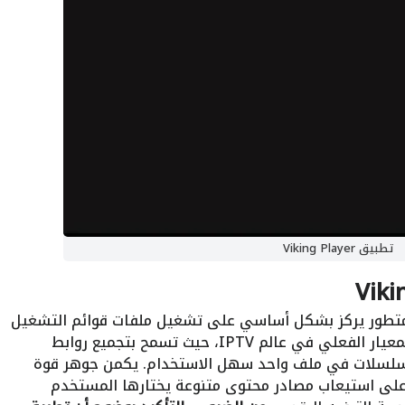
تطبيق Viking Player
ور يركز بشكل أساسي على تشغيل ملفات قوائم التشغيل
بصيغتي M3U و M3U8. هذه الصيغ هي المعيار الفعلي في عالم IPTV، حيث تسمح بتجميع روابط
والمسلسلات في ملف واحد سهل الاستخدام. يكمن جوهر قوة
لى استيعاب مصادر محتوى متنوعة يختارها المستخدم