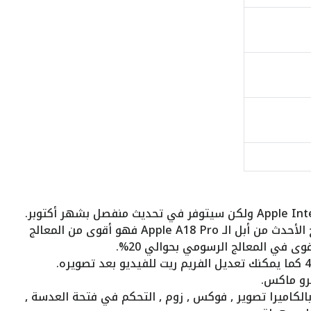
ستحصل على أقوى أداء بفضل المعالج الأحدث من أبل الـ Apple A18 Pro فهو أقوى من المعالج
 Camera Control للتحكم بالكاميرا تصوير , فوكس , زوم , التحكم في فتحة العدسة ,