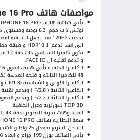
مواصفات هاتف iPhone 16 Pro
الى انها تدعم الـ HDR10 و طبقة حماية Ceramic Shield و Dolby Vision.
و تدعم تقنية ال FACE ID.
48 للكاميرا الثالثة و فتحة العدسة تكون:
الكاميرا الأولى و الأساسية (F/1.8 ) وتدعم المثبت البصري IOS.
الكاميرا الثانية ( F/2.8 ) وتدعم تقنية التقريب الحقيقي 5X.
الكاميرا الثالثة ( 2
TOP 3D للبورتريه وعزل الخلفية.
الفيديوهات تجربة التصوير بدقة 4K بالإضافة إلى أنها يدعم التصوير بتقنية FHD بدقة 1080 بكسل.
الشحن السريع بمعدل 25 واط و الشحن اللاسلكي بمعدل 15 واط كما أنها غير قابلة للإزالة.
يأتي الهاتف بوزن 199 جرام و ابعاد 149.6 × 71.5 × 8.3 ملم.