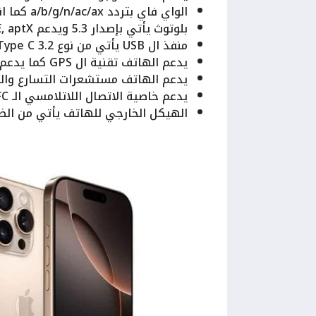
الواي فاي بتردد a/b/g/n/ac/ax كما انه يدعم خاصية hotspot و Dual-band.
بلوتوث يأتي بإصدار 5.3 ويدعم A2DP, LE, aptX.
منفذ ال USB يأتي من نوع Type C 3.2.
يدعم الهاتف تقنية ال GPS كما يدعم انظمة ملاحة أخرى.
يدعم الهاتف مستشعرات التسارع والق
يدعم خاصية الاتصال اللاتلامسي الـ NFC.
الهيكل الخارجي للهاتف يأتي من الظهر