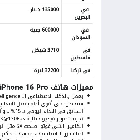
في
135000 دينار
البحرين
في
600000 جنيه
السودان
في
3710 شيكل
فلسطين
في تركيا
32200 ليرة
مميزات هاتف iPhone 16 Pro
يعمل بالذكاء الاصطناعي الـ Apple Intelligence ولكن سيتوفر في تحديث منفصل بشهر أكتوبر.
السابق في الاداء اليومي بـ 15% .. وأقوى في المعالج الرسومي بحوالي 20%.
تجربة تصوير فيديو خيالية 4K@120Fps كما يمكنك تعديل الفريم ريت للفيديو بعد تصويره.
الكاميرا التلي فوتو اصبحت 5X مثل البرو ماكس.
اضافة زر الـ