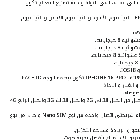
ي من نوع A18 Pro بالاضافة الى انه سداسي النواة و دقة تصنيع المعالج تكون
الألوان المتاحة لهاتف IPHONE 16 PRO التيتانيوم الأسود و التيتانيوم الابيض و التيتانيوم
جه FACE ID.
ضوضاء.
شبكات الجيل يدعم الهاتف شبكات الجيل من الجيل الثاني 2G والجيل الثالث 3G والجيل الرابع 4G
يدعم IPHONE 16 PRO تقنية استخدام شريحتي اتصال واحدة من نوع Nano SIM وأخرى من نوع
يموري لزيادة مساحة التخزين.
يو للاستمتاع بأفضل تجربة صوت.