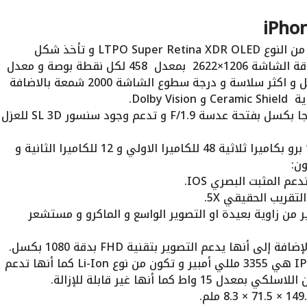
تأتي شاشة هاتف IPHONE 16 PRO من النوع LTPO Super Retina XDR OLED و تأخذ شكل
نوتش ذات حجم 6.3 بوصة ومستوى دقة الشاشة 1206×2622 بمعدل 458 لكل نقطة بوصة و معدل
تحديث 120Hz مما يجعل الشاشة افضل و اكثر سلاسة و درجة سطوع الشاشة 2000 شمعة بالاضافة
تكون كاميرا السيلفي ذات دقة 12 ميجا بكسل بفتحة عدسة F/1.9 و تدعم وجود سنسور SL 3D للعزل
الكاميرا الخلفية يأتي هاتف ايفون 16 برو بكاميرا ثلاثية 48 للكاميرا الاولي و 12 للكاميرا الثانية و
F/2. ) وتدعم التصوير من زاوية بعيدة او التصوير الواسع و الماكرو و مستشعر
سعة البطارية بهاتف IPHONE 16 PRO هي 3355 مللي أمبير و تكون من نوع Li-Ion كما أنها تدعم