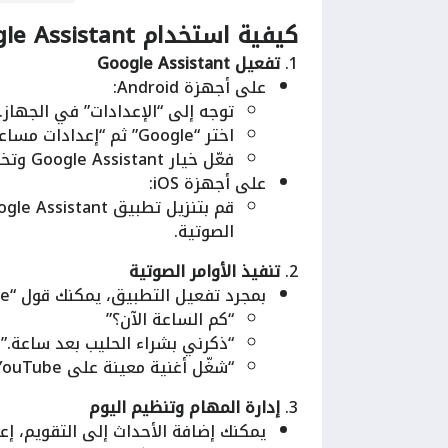
كيفية استخدام Google Assistant:
1.
تفعيل Google Assistant
على أجهزة Android:
توجه إلى “الإعدادات” في الجهاز.
اختر “Google” ثم “إعدادات مساعد Google”.
فعّل خيار Google Assistant وتخصيص إعداداته حسب رغبتك.
على أجهزة iOS:
الصوتية.
2.
تنفيذ الأوامر الصوتية
بمجرد تفعيل التطبيق، يمكنك قول “Hey Google” أو “Ok Google”، ثم إلقاء الأوامر، مثل:
“كم الساعة الآن؟”
“ذكرني بشراء الحليب بعد ساعة.”
“شغّل أغنية معينة على YouTube.”
3.
إدارة المهام وتنظيم اليوم