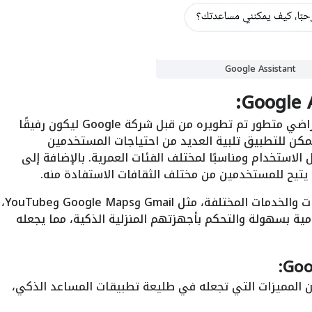
Google Assistant
هو تطبيق مساعد افتراضي متطور تم تطويره من قبل شركة Google ليكون رفيقًا
م. يمكن للتطبيق تلبية العديد من احتياجات المستخدمين
الاستخدام ومناسبًا لمختلف الفئات العمرية. بالإضافة إلى
 يتيح للمستخدمين من مختلف الثقافات الاستفادة منه.
بفضل دمج Google Assistant مع التطبيقات والخدمات المختلفة، مثل Gmail وGoogle Maps وYouTube،
ية بسهولة والتحكم بأجهزتهم المنزلية الذكية، مما يجعله
Google Assist بالعديد من المميزات التي تجعله في طليعة تطبيقات المساعد الذكي،