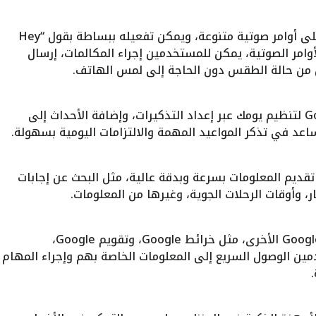
يستطيع Google Assistant التعرف على أوامر صوتية متنوعة، ويمكن تفعيله ببساطة بقول “Hey
Ok Go”. من خلال الأوامر الصوتية، يمكن للمستخدمين إجراء المكالمات، إرسال
 من حالة الطقس دون الحاجة إلى لمس الهاتف.
يمكنك الاعتماد على Google Assistant لتنظيم يومك عبر إعداد التذكيرات، وإضافة الأحداث إلى
ساعد في تذكر المواعيد المهمة والالتزامات اليومية بسهولة.
Google بقدرته على تقديم المعلومات بسرعة وبدقة عالية، مثل البحث عن إجابات
ر، وأوقات الرحلات الجوية، وغيرها من المعلومات.
يتكامل التطبيق بسلاسة مع خدمات Google الأخرى، مثل خرائط Google، وتقويم Google،
ستخدمين الوصول السريع إلى المعلومات الخاصة بهم وإجراء المهام