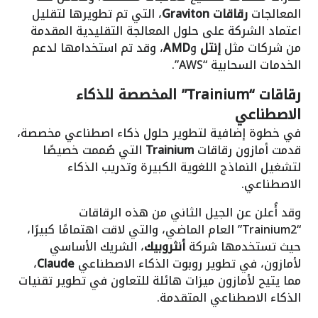
المعالجات
رقاقات Graviton
، التي تم تطويرها لتقليل
اعتماد الشركة على حلول المعالجة التقليدية المقدمة
من شركات مثل
إنتل
و
AMD
، وقد تم استخدامها لدعم
الخدمات السحابية “AWS”.
رقاقات “Trainium” المخصصة للذكاء
الاصطناعي
في خطوة إضافية لتطوير حلول ذكاء اصطناعي مخصصة،
قدمت أمازون رقاقات
Trainium
التي صُممت خصيصًا
لتشغيل النماذج اللغوية الكبيرة وتدريب الذكاء
الاصطناعي.
وقد أُعلن عن الجيل الثاني من هذه الرقاقات
“Trainium2” العام الماضي، والتي لاقت اهتمامًا كبيرًا،
حيث تستخدمها شركة
أنثروبيك
، الشريك الأساسي
لأمازون، في تطوير روبوت الذكاء الاصطناعي
Claude
،
مما يتيح لأمازون ميزات هائلة للتعاون في تطوير تقنيات
الذكاء الاصطناعي المتقدمة.