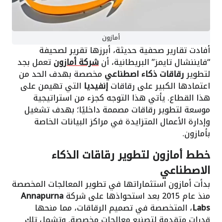
أمازون
أفادت تقارير صحفية حديثة، أبرزها تقرير لصحيفة
“فايننشال تايمز” البريطانية، أن
شركة أمازون
تعمل بجد
لتطوير
رقاقات ذكاء اصطناعي
مخصصة بهدف الحد من
اعتمادها الكبير على رقاقات
إنفيديا
التي تهيمن على
هذا القطاع. يأتي هذا التوجه كجزء من استراتيجية
موسعة لتطوير رقاقات مصممة داخليًا؛ بهدف تشغيل
وإدارة الأعمال المتزايدة في مراكز البيانات الخاصة
بأمازون.
خطط أمازون لتطوير رقاقات الذكاء
الاصطناعي
بدأت أمازون استثماراتها في تطوير المعالجات المخصصة
منذ عام 2015 بعد استحواذها على شركة
Annapurna
Labs
، المتخصصة في تصميم الرقاقات، مما منحها
قدرات متقدمة لتصنيع معالجات مخصصة. وتشمل تلك