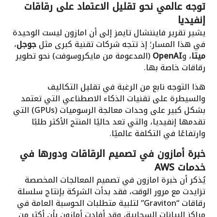
توجه عالمي نحو تقليل الاعتماد على رقاقات
إنفيديا
يشير تقرير فايننشال تايمز إلى أن امازون ليست الوحيدة
في هذا المسار؛ إذ تتجه شركات تقنية كبرى مثل
جوجل
،
ميتا
، و
OpenAI
(المدعومة من مايكروسوفت) نحو تطوير
رقاقات خاصة بها.
هذا التوجه نابع من الرغبة في تقليل التكاليف
والسيطرة على تقنيات الذكاء الاصطناعي التي تعتمد
بشكل كبير على وحدات معالجة الرسوميات (GPUs) التي
تقدمها إنفيديا، والتي تعد حاليًا المنتج الأكثر طلبًا
وارتفاعًا في التكلفة عالميًا.
خبرة أمازون في تصميم الرقاقات ودورها في
خدمات AWS
يُذكر أن خبرة امازون في تصميم المعالجات المخصصة
تزايدت مع مرور الوقت، فقد بدأت الشركة بإنتاج سلسلة
رقاقات “Graviton” لتلبية متطلبات الحوسبة العامة في
مراكز البيانات السحابية، وقد أفادت أمازون بأن أكثر من