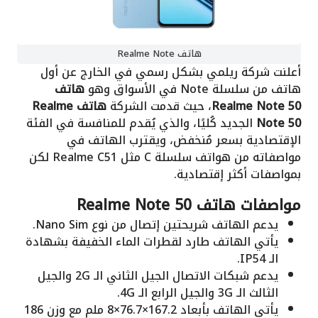
هاتف Realme Note
أعلنت شركة ريلمي بشكل رسمي في الخارج عن أول
هاتف من سلسلة Note في الأسواق وهو
هاتف
Note 50
Realme
، حيث قدمت الشركة
هاتف Realme
Note 50
الجديد كُليًا، والذي يُقدم للمنافسة في الفئة
الإقتصادية بسعر مُنخفض، ويقترب الهاتف في
مواصفاته من هواتف سلسلة C مثل Realme C51 لكن
بمواصفات أكثر إقتصادية.
مواصفات هاتف Realme Note 50
يدعم الهاتف شريحتين إتصال من نوع Nano Sim.
يأتي الهاتف طارد لقطرات الماء الخفيفة بشهادة
الـ IP54.
يدعم شبكات الاتصال الجيل الثاني الـ 2G والجيل
الثالث الـ 3G والجيل الرابع الـ 4G.
يأتي الهاتف بأبعاد 167.2×76.7×8 ملم مع وزن 186