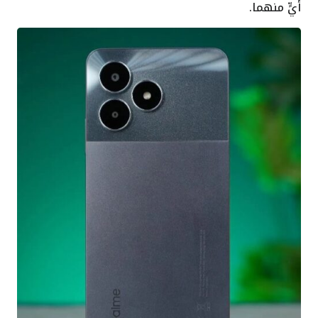
أيٍّ منهما.