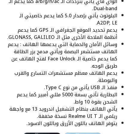
الواي فاي يأتي بترددات الـ a/b/g/n/ac كما يدعم الـ
Dual-band.
البلوتوث يأتي بإصدار 5.0 كما يدعم خاصيتي الـ
A2DP, LE.
يدعم تحديد الموقع الجغرافي الـ GPS كما يدعم
أنظمة الملاحة الأخرى مثل الـ GLONASS, GALILEO.
وسائل الأمان والحماية التي يدعمها الهاتف : يدعم
الهاتف مستشعر البصمة ويأتي مدمج بزر الطاقة
كما يدعم خاصية الـ Face Unlock لفتح الهاتف عن
طريق الوجه.
يدعم الهاتف معظم مستشعرات التسارع والقرب
والبوصلة.
منفذ الـ USB يأتي من نوع Type C.
البطارية تأتي بسعة 5000 مللي أمبير كما يدعم
الشحن بقوة 10 واط.
يأتي الهاتف بنظام التشغيل اندرويد 13 مع واجهة
ريلمي الـ Realme UI T نسخة مخففة.
يتوفر الهاتف باللون الأزرق وباللون الاسود.