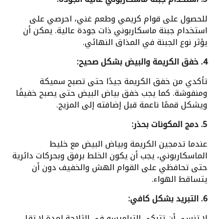
للحصول على قوام كريمي وطعم غني، احرصي على
استخدام جبنة ماسكاربوني ذات جودة عالية. يمكن أن
يؤثر نوع الجبنة في المذاق النهائي.
4. خفق الكريمة والبيض بشكل صحيح:
تأكدي من خفق الكريمة جيدًا حتى تصبح سميكة
ومنفوشة. كما يجب خفق بياض البيض حتى يصبح خفيفًا
ويشكل قممًا ناعمة قبل إضافته إلى المزيج.
5. دمج المكونات بحذر:
عندما تدمجين الكريمة وبياض البيض مع خليط
الماسكاربوني، يجب أن يكون الخلط برفق وبحركات دائرية
حتى تحافظي على القوام الهش والخفيف دون أن
يتساقط الهواء.
6. التبريد بشكل كافي:
لا تنسي أن تتركي التراميسو في الثلاجة لمدة لا تقل