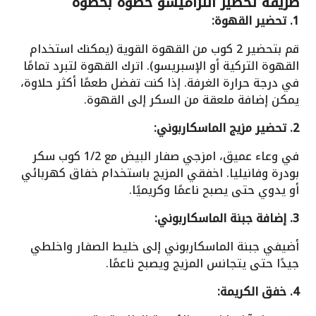
طريقة تحضير التراميسو خطوة بخطوة
1. تحضير القهوة:
قم بتحضير 2 كوب من القهوة القوية (يمكنك استخدام
القهوة التركية أو الإسبريسو). اترك القهوة لتبرد تمامًا
في درجة حرارة الغرفة. إذا كنت تفضل طعمًا أكثر حلاوة،
يمكن إضافة ملعقة من السكر إلى القهوة.
2. تحضير مزيج الماسكاربوني:
في وعاء عميق، امزجي صفار البيض مع 1/2 كوب سكر
بودرة وفانيليا. اخفقي المزيج باستخدام خفاق كهربائي
أو يدوي حتى يصبح ناعمًا وكريميًا.
3. إضافة جبنة الماسكاربوني:
أضيفي جبنة الماسكاربوني إلى خليط الصفار واخلطي
جيدًا حتى يتجانس المزيج ويصبح ناعمًا.
4. خفق الكريمة: