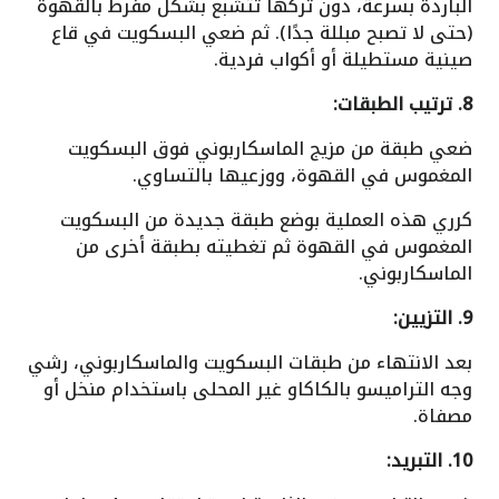
الباردة بسرعة، دون تركها تتشبع بشكل مفرط بالقهوة
(حتى لا تصبح مبللة جدًا). ثم ضعي البسكويت في قاع
صينية مستطيلة أو أكواب فردية.
8. ترتيب الطبقات:
ضعي طبقة من مزيج الماسكاربوني فوق البسكويت
المغموس في القهوة، ووزعيها بالتساوي.
كرري هذه العملية بوضع طبقة جديدة من البسكويت
المغموس في القهوة ثم تغطيته بطبقة أخرى من
الماسكاربوني.
9. التزيين:
بعد الانتهاء من طبقات البسكويت والماسكاربوني، رشي
وجه التراميسو بالكاكاو غير المحلى باستخدام منخل أو
مصفاة.
10. التبريد: