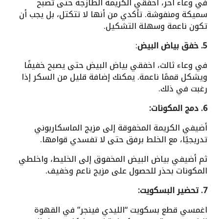
في وعاء آخر، اخفقي الكريمة الطازجة حتى تصبح
سميكة ومنفوشة. تأكدي من أنها لا تتكتل، بل يجب أن
تكون ناعمة وسهلة التشكيل.
5. خفق بياض البيض
:
في وعاء ثالث، اخفقي بياض البيض حتى يصبح خفيفًا
ويشكل قممًا ناعمة. يمكنك إضافة قليل من السكر إذا
رغبت في ذلك.
6. دمج المكونات:
أضيفي الكريمة المخفوقة إلى مزيج الماسكاربوني
تدريجيًا، مع الخلط برفق حتى لا تفسدي قوامها.
ثم أضيفي بياض البيض المخفوق إلى الخليط، واخلطي
المكونات بحذر للحصول على مزيج ناعم وخفيف.
7. تحضير البسكويت:
اغمسي قطع بسكويت “الليدي فينجر” في القهوة