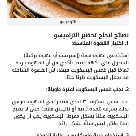
التراميسو
نصائح لنجاح تحضير التراميسو
1. اختيار القهوة المناسبة:
استخدمي قهوة قوية (إسبريسو أو قهوة تركية)
للحصول على نكهة غنية. تأكدي من أن القهوة باردة
تمامًا قبل غمس البسكويت فيها، لأن القهوة الساخنة
قد تجعل البسكويت طريًا جدًا.
2. تجنب غمس البسكويت لفترة طويلة:
عند غمس بسكويت “الليدي فينجر” في القهوة، قومي
بذلك بسرعة (لمدة ثانية أو ثانيتين فقط) حتى لا يصبح
البسكويت مبللاً بشكل مفرط. البسكويت يجب أن يكون
رطبًا ولكن ليس مبللًا بشكل زائد.
3. استخدام جبنة ماسكاربوني عالية الجودة: