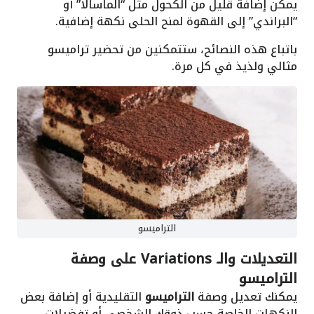
يمكن إضافة قليل من الكحول مثل “الماسالا” أو
“البراندي” إلى القهوة لمنح الحلى نكهة إضافية.
باتباع هذه النصائح، ستتمكنين من تحضير تراميسو
مثالي ولذيذ في كل مرة.
التراميسو
التعديلات والـ Variations على وصفة
التراميسو
يمكنك تعديل وصفة
التراميسو
التقليدية أو إضافة بعض
النكهات الخاصة حسب ذوقك الشخصي أو تفضيلات