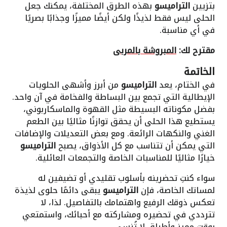
بتزيين
التراميسو
بهذه الطرق المختلفة، يمكنك جعل
الحلى ليس فقط لذيذًا ولكن أيضًا مميزًا وجذابًا بصريًا
في أي مناسبة.
مقترح لك:
المبروشة بالمربى
الخاتمة
في الختام، يعد
التراميسو
من أبرز وأشهى الحلويات
الإيطالية التي تجمع بين البساطة والفخامة في آن واحد.
بفضل مكوناته البسيطة مثل القهوة والماسكاربوني،
يستطيع هذا الحلى أن يحقق توازنًا مثاليًا بين الطعم
الغني والنكهات الرائعة. ومع بعض التعديلات والإضافات
التي يمكن أن تتناسب مع كل الأذواق، يصبح
التراميسو
خيارًا مثاليًا للمناسبات الخاصة والتجمعات العائلية.
سواء كنتِ تحضرينه بأسلوب تقليدي أو تضيفين له
لمساتك الخاصة، فإن
التراميسو
يبقى دائمًا حلوى لذيذة
تعكس ذوقك الرفيع واهتمامك بالتفاصيل. لذا، لا
تترددي في تحضيره ومشاركته مع أحبائك، واستمتعي
بوقت مميز وأطباق لا تُنسى.