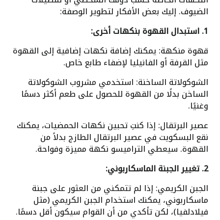
الضيوف. إليك بعض الأفكار لتطوير الوصفة:
1. استبدال القهوة بنكهات أخرى:
قهوة منكهة: يمكنك إضافة نكهات إضافية إلى القهوة
مثل القرفة أو الفانيليا لإضفاء طابع خاص.
الشوكولاتة الساخنة: استخدمي مشروب الشوكولاتة
الساخن بدلًا من القهوة للحصول على طعم أكثر دسمًا
وغنيًا.
عصير البرتقال: إذا كنتِ تحبين نكهات الحمضيات، يمكنك
نقع البسكويت في عصير البرتقال الطازج بدلاً من
القهوة. سيعطي التراميسو نكهة مميزة وفواحة.
2. تغيير الجبنة الماسكاربوني:
الجبن الكريمي: إذا لم تتمكني من العثور على جبنة
ماسكاربوني، يمكنك استخدام الجبن الكريمي (مثل
فيلادلفيا)، لكن تأكدي من أن القوام سيكون أقل دسمًا.